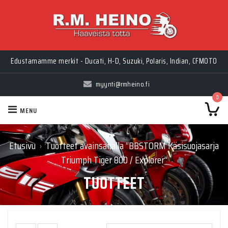
Edustamamme merkit - Ducati, H-D, Suzuki, Polaris, Indian, CFMOTO
myynti@rmheino.fi
0
MENU
Etusivu
Tuotteet avainsanalla “BBSTORM Käsisuojasarja
›
Triumph Tiger 800 / Explorer”
TUOTTEET