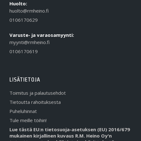
Huolto:
huolto@rmheino.fi
0106170629
Varuste- ja varaosamyynti:
myynti@rmheino.fi
0106170619
LISÄTIETOJA
Toimitus ja palautusehdot
Tietoutta rahoituksesta
Puheluhinnat
Tule meille töihin!
Lue tästä EU:n tietosuoja-asetuksen (EU) 2016/679
mukainen kirjallinen kuvaus R.M. Heino Oy'n