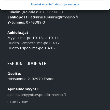
OTA MEIHIN YHTEYTTÄ!
Evästekäytäntö
Tietosuojalausunto
Puhelin (Vaihde):
010 617 0600
Sähköposti:
etunimi.sukunimi@rmheino.fi
Y-tunnus:
0748389-3
Aukioloajat
Myynti: ma-pe 10-18, la 10-14
Huolto Tampere: ma-pe 09-17
Huolto Espoo: ma-pe 10-18
ESPOON TOIMIPISTE
Osoite:
Hiirisuontie 2, 02970 Espoo
Ajoneuvomyynti:
ajoneuvomyynti.espoo@rmheino.fi
0106170669