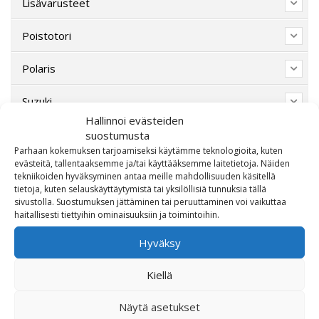
Lisävarusteet
Poistotori
Polaris
Suzuki
Hallinnoi evästeiden
SW-Motech
suostumusta
Parhaan kokemuksen tarjoamiseksi käytämme teknologioita, kuten
evästeitä, tallentaaksemme ja/tai käyttääksemme laitetietoja. Näiden
Varaosat/Sekalaiset
tekniikoiden hyväksyminen antaa meille mahdollisuuden käsitellä
tietoja, kuten selauskäyttäytymistä tai yksilöllisiä tunnuksia tällä
sivustolla. Suostumuksen jättäminen tai peruuttaminen voi vaikuttaa
haitallisesti tiettyihin ominaisuuksiin ja toimintoihin.
Hyväksy
Kiellä
Näytä asetukset