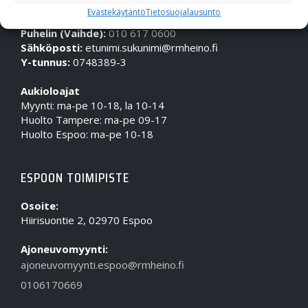
OTA MEIHIN YHTEYTTÄ!
Evästekäytäntö
Tietosuojalausunto
Puhelin (Vaihde):
010 617 0600
Sähköposti:
etunimi.sukunimi@rmheino.fi
Y-tunnus:
0748389-3
Aukioloajat
Myynti: ma-pe 10-18, la 10-14
Huolto Tampere: ma-pe 09-17
Huolto Espoo: ma-pe 10-18
ESPOON TOIMIPISTE
Osoite:
Hiirisuontie 2, 02970 Espoo
Ajoneuvomyynti:
ajoneuvomyynti.espoo@rmheino.fi
0106170669