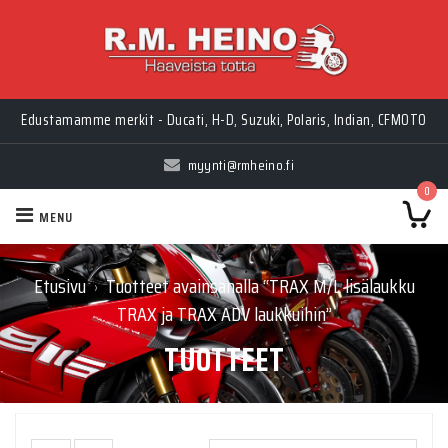
Edustamamme merkit - Ducati, H-D, Suzuki, Polaris, Indian, CFMOTO
myynti@rmheino.fi
0
MENU
Etusivu
Tuotteet avainsanalla “TRAX M/L lisälaukku
›
TRAX ja TRAX ADV laukkuihin”
TUOTTEET