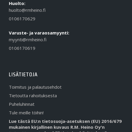
Huolto:
huolto@rmheino.fi
0106170629
Varuste- ja varaosamyynti:
myynti@rmheino.fi
0106170619
LISÄTIETOJA
Toimitus ja palautusehdot
Tietoutta rahoituksesta
Puheluhinnat
Tule meille töihin!
Lue tästä EU:n tietosuoja-asetuksen (EU) 2016/679
mukainen kirjallinen kuvaus R.M. Heino Oy'n