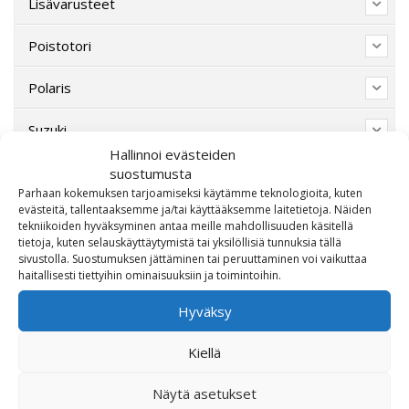
Lisävarusteet
Poistotori
Polaris
Suzuki
Hallinnoi evästeiden
SW-Motech
suostumusta
Parhaan kokemuksen tarjoamiseksi käytämme teknologioita, kuten
evästeitä, tallentaaksemme ja/tai käyttääksemme laitetietoja. Näiden
Varaosat/Sekalaiset
tekniikoiden hyväksyminen antaa meille mahdollisuuden käsitellä
tietoja, kuten selauskäyttäytymistä tai yksilöllisiä tunnuksia tällä
sivustolla. Suostumuksen jättäminen tai peruuttaminen voi vaikuttaa
haitallisesti tiettyihin ominaisuuksiin ja toimintoihin.
Hyväksy
Kiellä
Näytä asetukset