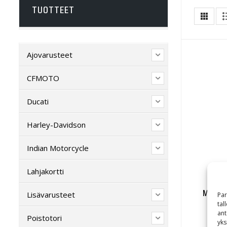
TUOTTEET
Ajovarusteet
CFMOTO
Ducati
Harley-Davidson
Indian Motorcycle
Lahjakortti
Men’s 
Lisävarusteet
Par
tal
ant
Poistotori
yks