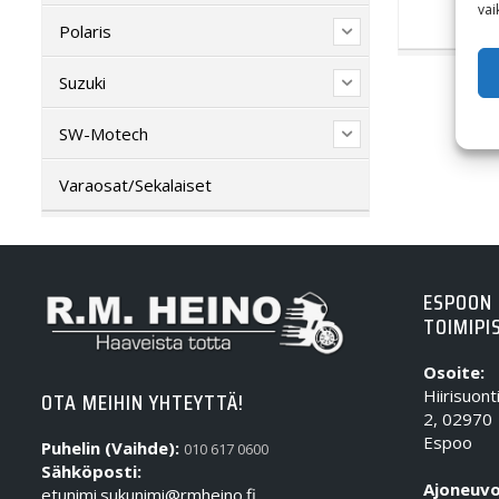
vai
Polaris
Suzuki
SW-Motech
Varaosat/Sekalaiset
ESPOON
TOIMIPI
Osoite:
Hiirisuont
OTA MEIHIN YHTEYTTÄ!
2, 02970
Espoo
Puhelin (Vaihde):
010 617 0600
Sähköposti:
Ajoneuvo
etunimi.sukunimi@rmheino.fi