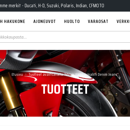
e merkit - Ducati, H-D, Suzuki, Polaris, Indian, CFMOTO
H HAKUKONE
AJONEUVOT
HUOLTO
VARAOSAT
VERKK
›
Etusivu
Tuotteet avainsanalla “Men's FXRG Armalith Denim Jeans”
TUOTTEET