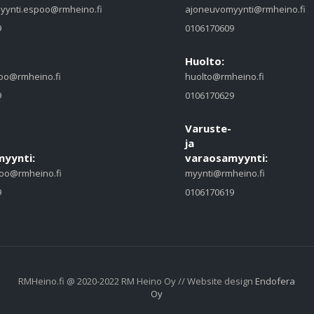
yynti.espoo@rmheino.fi
ajoneuvomyynti@rmheino.fi
9
0106170609
Huolto:
oo@rmheino.fi
huolto@rmheino.fi
9
0106170629
Varuste-
ja
yynti:
varaosamyynti:
oo@rmheino.fi
myynti@rmheino.fi
9
0106170619
RMHeino.fi @ 2020-2022 RM Heino Oy // Website design
Endofera
Oy