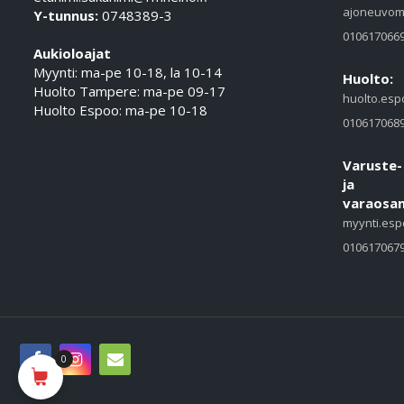
ajoneuvom
Y-tunnus:
0748389-3
010617066
Aukioloajat
Myynti: ma-pe 10-18, la 10-14
Huolto:
Huolto Tampere: ma-pe 09-17
huolto.esp
Huolto Espoo: ma-pe 10-18
010617068
Varuste-
ja
varaosam
myynti.esp
010617067
0