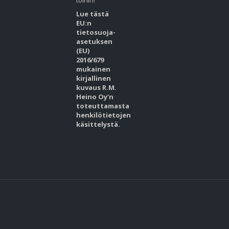
töihin!
Lue tästä
EU:n
tietosuoja-
asetuksen
(EU)
2016/679
mukainen
kirjallinen
kuvaus R.M.
Heino Oy'n
toteuttamasta
henkilötietojen
käsittelystä.