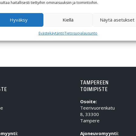
kuttaa haitallisesti tiettyihin ominaisuuksiin ja toimintoihin.
Hyväksy
Kiellä
Näytä asetukset
Evästekäytäntö
Tietosuojalausunto
TAMPEREEN
STE
TOIMIPISTE
Osoite:
ie
Teerivuorenkatu
8, 33300
Tampere
myynti:
Ajoneuvomyynti: