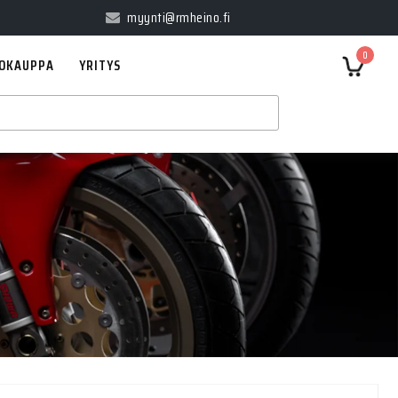
myynti@rmheino.fi
0
OKAUPPA
YRITYS