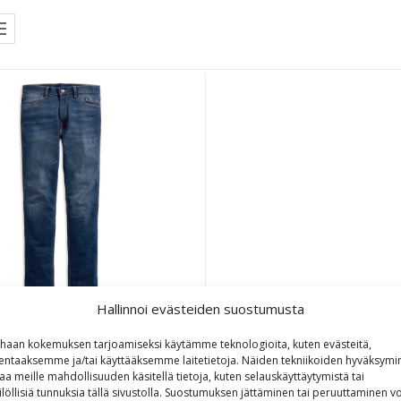
Hallinnoi evästeiden suostumusta
FXRG Armalith Denim Jeans
haan kokemuksen tarjoamiseksi käytämme teknologioita, kuten evästeitä,
lentaaksemme ja/tai käyttääksemme laitetietoja. Näiden tekniikoiden hyväksymi
aa meille mahdollisuuden käsitellä tietoja, kuten selauskäyttäytymistä tai
Alkuperäinen hinta oli: 367,21€.
Nykyinen hinta on: 220,38€.
367,21
€
220,38
€
ilöllisiä tunnuksia tällä sivustolla. Suostumuksen jättäminen tai peruuttaminen vo