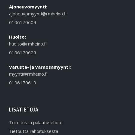
Ajoneuvomyynti:
ajoneuvomyynti@rmheino.fi
0106170609
Huolto:
huolto@rmheino.fi
0106170629
Varuste- ja varaosamyynti:
myynti@rmheino.fi
0106170619
LISÄTIETOJA
Toimitus ja palautusehdot
Tietoutta rahoituksesta