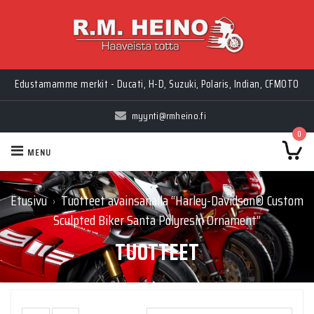
Edustamamme merkit - Ducati, H-D, Suzuki, Polaris, Indian, CFMOTO
myynti@rmheino.fi
0
MENU
Etusivu
Tuotteet avainsanalla “Harley-Davidson® Custom
›
Sculpted Biker Santa Polyresin Ornament”
TUOTTEET