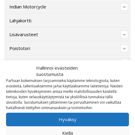
Indian Motorcycle
Lahjakortti
Lisävarusteet
Poistotori
Polaris
Hallinnoi evästeiden
suostumusta
Suzuki
Parhaan kokemuksen tarjoamiseksi käytämme teknologioita, kuten
evästeitä, tallentaaksemme ja/tai käyttääksemme laitetietoja. Näiden
SW-Motech
tekniikoiden hyväksyminen antaa meille mahdollisuuden käsitellä
tietoja, kuten selauskäyttäytymistä tai yksilöllisiä tunnuksia tällä
sivustolla. Suostumuksen jättäminen tai peruuttaminen voi vaikuttaa
Varaosat/Sekalaiset
haitallisesti tiettyihin ominaisuuksiin ja toimintoihin.
Hyväksy
Kiellä