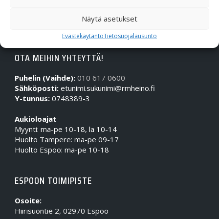
Näytä asetukset
Evästekäytäntö
Tietosuojalausunto
OTA MEIHIN YHTEYTTÄ!
Puhelin (Vaihde):
010 617 0600
Sähköposti:
etunimi.sukunimi@rmheino.fi
Y-tunnus:
0748389-3
Aukioloajat
Myynti: ma-pe 10-18, la 10-14
Huolto Tampere: ma-pe 09-17
Huolto Espoo: ma-pe 10-18
ESPOON TOIMIPISTE
Osoite:
Hiirisuontie 2, 02970 Espoo