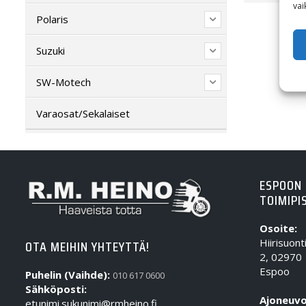
vai
Polaris
Suzuki
SW-Motech
Varaosat/Sekalaiset
ESPOON
TOIMIPI
Osoite:
Hiirisuont
OTA MEIHIN YHTEYTTÄ!
2, 02970
Espoo
Puhelin (Vaihde):
010 617 0600
Sähköposti:
Ajoneuvo
etunimi.sukunimi@rmheino.fi