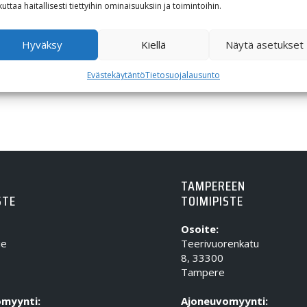
kuttaa haitallisesti tiettyihin ominaisuuksiin ja toimintoihin.
Hyväksy
Kiellä
Näytä asetukset
Evästekäytäntö
Tietosuojalausunto
TAMPEREEN
STE
TOIMIPISTE
Osoite:
ie
Teerivuorenkatu
8, 33300
Tampere
myynti:
Ajoneuvomyynti: