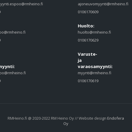
yynti.espoo@rmheino.fi
ajoneuvomyynti@rmheino.fi
9
0106170609
Huolto:
oo@rmheino.fi
huolto@rmheino.fi
9
0106170629
Varuste-
ja
yynti:
varaosamyynti:
oo@rmheino.fi
myynti@rmheino.fi
9
0106170619
RMHeino.fi @ 2020-2022 RM Heino Oy // Website design
Endofera
Oy