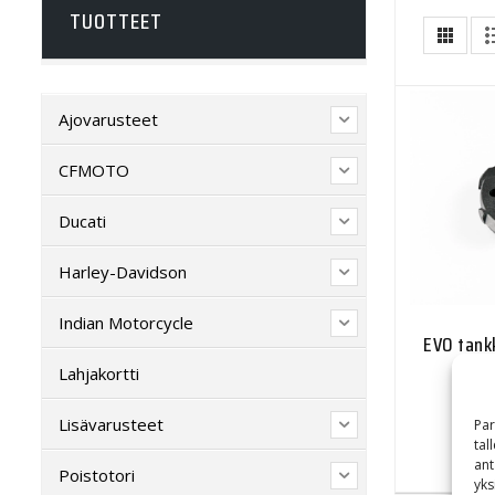
TUOTTEET
Ajovarusteet
CFMOTO
Ducati
Harley-Davidson
Indian Motorcycle
EVO tank
Lahjakortti
Lisävarusteet
Par
tal
ant
Poistotori
yks