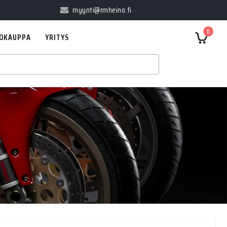
myynti@rmheino.fi
0
OKAUPPA
YRITYS