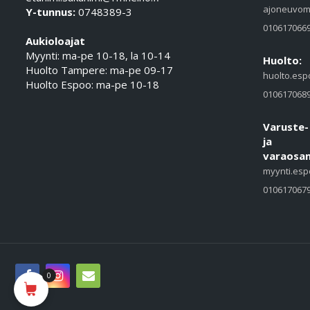
ajoneuvom
Y-tunnus:
0748389-3
010617066
Aukioloajat
Myynti: ma-pe 10-18, la 10-14
Huolto:
Huolto Tampere: ma-pe 09-17
huolto.esp
Huolto Espoo: ma-pe 10-18
010617068
Varuste-
ja
varaosam
myynti.esp
010617067
0