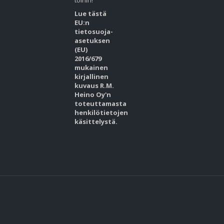
töihin!
Lue tästä
EU:n
tietosuoja-
asetuksen
(EU)
2016/679
mukainen
kirjallinen
kuvaus R.M.
Heino Oy'n
toteuttamasta
henkilötietojen
käsittelystä.