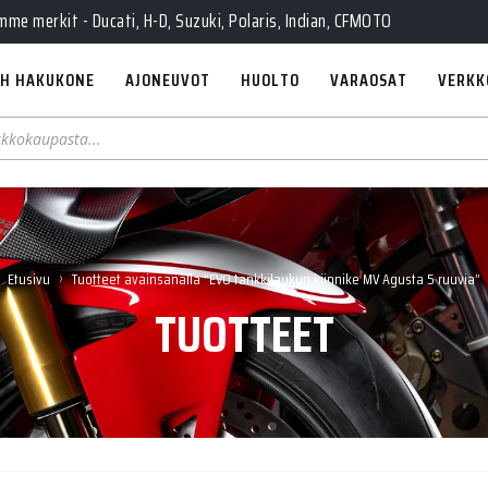
e merkit - Ducati, H-D, Suzuki, Polaris, Indian, CFMOTO
H HAKUKONE
AJONEUVOT
HUOLTO
VARAOSAT
VERKK
›
Etusivu
Tuotteet avainsanalla “EVO tankkilaukun kiinnike MV Agusta 5 ruuvia”
TUOTTEET