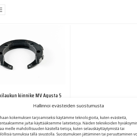
kilaukun kiinnike MV Agusta 5
ruuvia
Hallinnoi evästeiden suostumusta
31,40
€
haan kokemuksen tarjoamiseksi käytämme teknologioita, kuten evästeitä,
lentaaksemme ja/tai käyttääksemme laitetietoja. Näiden tekniikoiden hyväksymi
aa meille mahdollisuuden käsitellä tietoja, kuten selauskäyttäytymistä tai
ilöllisiä tunnuksia tällä sivustolla. Suostumuksen jättäminen tai peruuttaminen vo