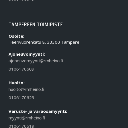
TAMPEREEN TOIMIPISTE
Osoite:
Teerivuorenkatu 8, 33300 Tampere
Ajoneuvomyynti:
ajoneuvomyynti@rmheino.fi
0106170609
Huolto:
huolto@rmheino.fi
0106170629
Varuste- ja varaosamyynti:
myynti@rmheino.fi
0106170619