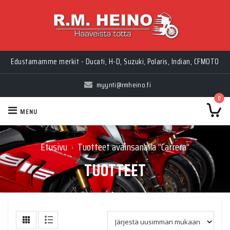
Edustamamme merkit - Ducati, H-D, Suzuki, Polaris, Indian, CFMOTO
myynti@rmheino.fi
0
MENU
Etusivu
Tuotteet avainsanalla “Carrera”
›
TUOTTEET