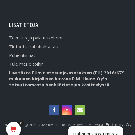
LISÄTIETOJA
Toimitus ja palautusehdot
Tietoutta rahoituksesta
Puheluhinnat
Tule meille töihin!
Lue tästä EU:n tietosuoja-asetuksen (EU) 2016/679
mukainen kirjallinen kuvaus R.M. Heino Oy'n
toteuttamasta henkilötietojen käsittelystä.
0
Endofera Oy
RMHeino.fi @ 2020-2022 RM Heino Oy // Website design
Hallinnoi suostumusta