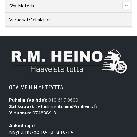
SW-Motech
Varaosat/Sekalaiset
OTA MEIHIN YHTEYTTÄ!
Puhelin (Vaihde):
010 617 0600
Sähköposti:
etunimi.sukunimi@rmheino.fi
Y-tunnus:
0748389-3
Aukioloajat
Myynti: ma-pe 10-18, la 10-14