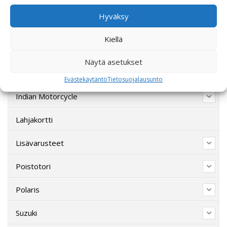
Ajovarusteet
Hyväksy
CFMOTO
Kiellä
Ducati
Näytä asetukset
Harley-Davidson
Evästekäytäntö
Tietosuojalausunto
Indian Motorcycle
Lahjakortti
Lisävarusteet
Poistotori
Polaris
Suzuki