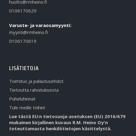
huolto@rmheino.fi
0106170629
Varuste- ja varaosamyynti:
myynti@rmheino.fi
0106170619
LISÄTIETOJA
Toimitus ja palautusehdot
Tietoutta rahoituksesta
Puheluhinnat
Tule meille töihin!
Lue tästä EU:n tietosuoja-asetuksen (EU) 2016/679
mukainen kirjallinen kuvaus R.M. Heino Oy'n
toteuttamasta henkilötietojen käsittelystä.