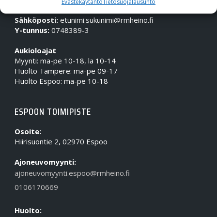
Evästekäytäntö
Tietosuojalausunto
Puhelin (Vaihde):
010 617 0600
Sähköposti:
etunimi.sukunimi@rmheino.fi
Y-tunnus:
0748389-3
Aukioloajat
Myynti: ma-pe 10-18, la 10-14
Huolto Tampere: ma-pe 09-17
Huolto Espoo: ma-pe 10-18
ESPOON TOIMIPISTE
Osoite:
Hiirisuontie 2, 02970 Espoo
Ajoneuvomyynti:
ajoneuvomyynti.espoo@rmheino.fi
0106170669
Huolto: