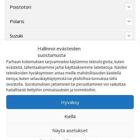
Poistotori
Polaris
Suzuki
Hallinnoi evästeiden
SW-Motech
suostumusta
Parhaan kokemuksen tarjoamiseksi käytämme teknologioita, kuten
Varaosat/Sekalaiset
evästeitä, tallentaaksemme ja/tai käyttääksemme laitetietoja. Näiden
tekniikoiden hyväksyminen antaa meille mahdollisuuden käsitellä
tietoja, kuten selauskäyttäytymistä tai yksilöllisiä tunnuksia tällä
sivustolla. Suostumuksen jättäminen tai peruuttaminen voi vaikuttaa
haitallisesti tiettyihin ominaisuuksiin ja toimintoihin.
Hyväksy
Kiellä
Näytä asetukset
OTA MEIHIN YHTEYTTÄ!