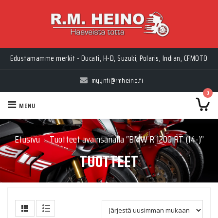
Edustamamme merkit - Ducati, H-D, Suzuki, Polaris, Indian, CFMOTO
myynti@rmheino.fi
0
MENU
Etusivu
Tuotteet avainsanalla “BMW R 1200 RT (14-)”
›
TUOTTEET