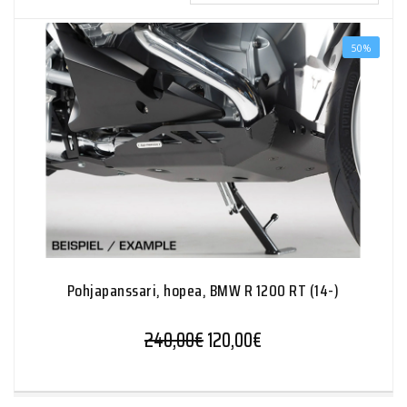
50%
Pohjapanssari, hopea, BMW R 1200 RT (14-)
Alkuperäinen hinta oli: 240,0
Nykyinen hinta on: 12
240,00
€
120,00
€