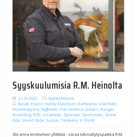
Syyskuulumisia R.M. Heinolta
21.10.2022
Ajankohtaista
ducati
,
Espoo
,
Harley-Davidson
,
Kampanja
,
Low Rider
,
Moottoripyörä
,
Nightster
,
Pan America
,
polaris
,
Ranger
,
Road King
,
RZR
,
Scrambler
,
Sporster
,
Sportsman
,
Street
Bob
,
Street Glide
,
Suzuki
,
Tampere
,
V-Storm
Älä anna ensilumien yllättää - varaa talvisäilytyspaikka R.M.