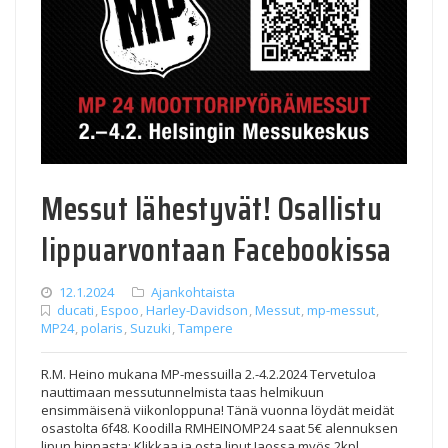
Messut lähestyvät! Osallistu
lippuarvontaan Facebookissa
12.1.2024
Ajankohtaista
ducati
,
Espoo
,
Harley-Davidson
,
Messut
,
mp-messut
,
MP24
,
polaris
,
Suzuki
,
Tampere
R.M. Heino mukana MP-messuilla 2.-4.2.2024 Tervetuloa
nauttimaan messutunnelmista taas helmikuun
ensimmäisenä viikonloppuna! Tänä vuonna löydät meidät
osastolta 6f48. Koodilla RMHEINOMP24 saat 5€ alennuksen
lipun hinnasta: Klikkaa ja osta liput Jaossa myös 2kpl