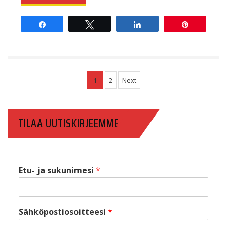
Share
Tweet
Share
Pin
1
2
Next
TILAA UUTISKIRJEEMME
Etu- ja sukunimesi
*
Sähköpostiosoitteesi
*