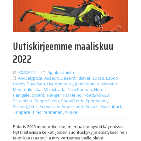
Uutiskirjeemme maaliskuu
2022
30.3.2022
Ajankohtaista
Apocalyptica
,
Assault
,
DesertX
,
diavel
,
ducati
,
Espoo
,
Harley-Davidson
,
Hypermotard
,
Juho Kantola
,
Monster
,
Moottorikelkka
,
Multistrada
,
Niko Kantola
,
Nordic
,
Panigale
,
polaris
,
Ranger
,
RM Heino
,
RoadShow23
,
Scrambler
,
Seppo Siven
,
SnowCheck
,
Sportsman
,
Streetfighter
,
Subsoccer
,
Supersport
,
Suzuki
,
Switchback
,
Tampere
,
Timo Pennanen
,
XFiavel
Polaris 2023 moottorikelkkojen ennakkomyynti käynnissä
Nyt tilattavissa kelkat, joiden suorituskyky ja edistyksellinen
tekniikka (saatavilla mm. vertaansa vailla oleva