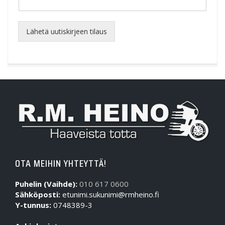
Lähetä uutiskirjeen tilaus
OTA MEIHIN YHTEYTTÄ!
Puhelin (Vaihde):
010 617 0600
Sähköposti:
etunimi.sukunimi@rmheino.fi
Y-tunnus:
0748389-3