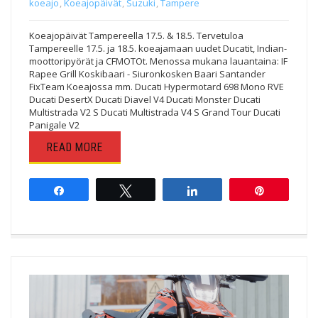
koeajo
,
Koeajopäivät
,
Suzuki
,
Tampere
Koeajopäivät Tampereella 17.5. & 18.5. Tervetuloa
Tampereelle 17.5. ja 18.5. koeajamaan uudet Ducatit, Indian-
moottoripyörät ja CFMOTOt. Menossa mukana lauantaina: IF
Rapee Grill Koskibaari - Siuronkosken Baari Santander
FixTeam Koeajossa mm. Ducati Hypermotard 698 Mono RVE
Ducati DesertX Ducati Diavel V4 Ducati Monster Ducati
Multistrada V2 S Ducati Multistrada V4 S Grand Tour Ducati
Panigale V2
READ MORE
Share
Tweet
Share
Pin