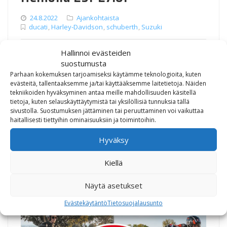
24.8.2022
Ajankohtaista
ducati
,
Harley-Davidson
,
schuberth
,
Suzuki
Nyt varastossa oleviin moottoripyöriin
Hallinnoi evästeiden
suostumusta
varuste-/tarvikelahjakortti kaupan päälle. Kaikki
Parhaan kokemuksen tarjoamiseksi käytämme teknologioita, kuten
varastossa olevat Schuberth C3 Pro avattavat kypärät
evästeitä, tallentaaksemme ja/tai käyttääksemme laitetietoja. Näiden
tarjoushintaan 349 €. SW-Motech EVO-tankkilaukku 90-
tekniikoiden hyväksyminen antaa meille mahdollisuuden käsitellä
tietoja, kuten selauskäyttäytymistä tai yksilöllisiä tunnuksia tällä
145 € (ovh 120-190 €), Drybageja ja sisäkasseja 10
sivustolla. Suostumuksen jättäminen tai peruuttaminen voi vaikuttaa
€/kpl.
haitallisesti tiettyihin ominaisuuksiin ja toimintoihin.
Hyväksy
Share
Tweet
Share
Pin
Kiellä
Näytä asetukset
Evästekäytäntö
Tietosuojalausunto