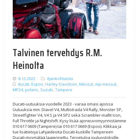
Talvinen tervehdys R.M.
Heinolta
8.12.2022
Ajankohtaista
ducati
,
Espoo
,
Harley-Davidson
,
Messut
,
mp-messut
,
MP24
,
polaris
,
Suzuki
,
Tampere
Ducati-uutuuksia vuodelle 2023 - varaa omasi ajoissa
Uutuuksia mm. Diavel V4, Multistrada V4 Rally, Monster SP,
Streetfighter V4, V4 S ja V4 SP2 sekä Scrambler-mallit Icon,
Full Throttle ja Nightshift. Kysy lisää ajoneuvomyynnistämme
010 617 0609 (Tampere) tai 010 617 0669 (Espoo). Klikkaa ja
lue lisätietoja Lahjaideoita Ducati-kuskille Tampereen
Ducati-myymälää laajennettu. Tervetuloa jouluostoksille.