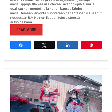
messulippuja. Klikkaa alla olevaa Facebook-julkaisua ja
osallistu kommentoimalla kenen kanssa lähdet
messuilemaan! Arvonta suoritetaan perjantaina 19.1. ja liput
noudetaan R.M.Heinon Espoon toimipisteestä
aukioloaikana.
READ MORE
Share
Tweet
Share
Pin