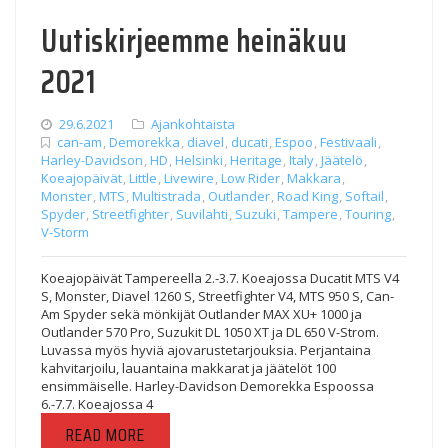
Uutiskirjeemme heinäkuu
2021
29.6.2021
Ajankohtaista
can-am
,
Demorekka
,
diavel
,
ducati
,
Espoo
,
Festivaali
,
Harley-Davidson
,
HD
,
Helsinki
,
Heritage
,
Italy
,
Jäätelö
,
Koeajopäivät
,
Little
,
Livewire
,
Low Rider
,
Makkara
,
Monster
,
MTS
,
Multistrada
,
Outlander
,
Road King
,
Softail
,
Spyder
,
Streetfighter
,
Suvilahti
,
Suzuki
,
Tampere
,
Touring
,
V-Storm
Koeajopäivät Tampereella 2.-3.7. Koeajossa Ducatit MTS V4
S, Monster, Diavel 1260 S, Streetfighter V4, MTS 950 S, Can-
Am Spyder sekä mönkijät Outlander MAX XU+ 1000 ja
Outlander 570 Pro, Suzukit DL 1050 XT ja DL 650 V-Strom.
Luvassa myös hyviä ajovarustetarjouksia. Perjantaina
kahvitarjoilu, lauantaina makkarat ja jäätelöt 100
ensimmäiselle. Harley-Davidson Demorekka Espoossa
6.-7.7. Koeajossa 4
READ MORE