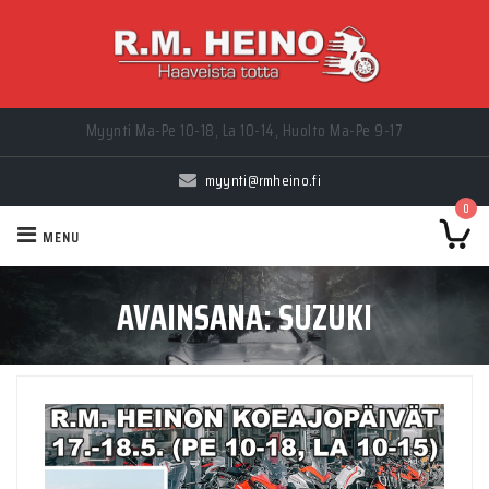
Myynti Ma-Pe 10-18, La 10-14, Huolto Ma-Pe 9-17
myynti@rmheino.fi
0
MENU
AVAINSANA:
SUZUKI