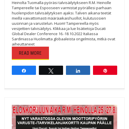
Heinolta Tuomalla pyöräsi talvisäilytykseen R.M. Heinolle
Tampereelle tai Espooseen varmistat pyörällesi parhaan
huolenpidon talvisäilytyksen ajaksi. Talven aikana teetät
meillä vaivattomasti määräaikaishuollot, kulutusosien
uusinnan ja varustelun. Huom! Tampereella myös
vesijettien talvisäilytys. Klikkaa ja lue lisätietoja Ducati
Global Dealer Conference 16.-18.10.2022 Italiassa
Sardiniassa Huolimatta globaaleista ongelmista, mitkä ovat
aiheuttaneet
READ MORE
Share
Tweet
Share
Pin