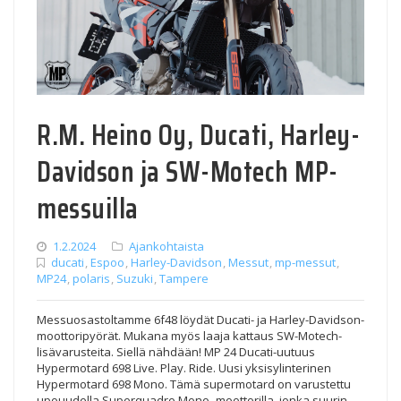
R.M. Heino Oy, Ducati, Harley-
Davidson ja SW-Motech MP-
messuilla
1.2.2024
Ajankohtaista
ducati
,
Espoo
,
Harley-Davidson
,
Messut
,
mp-messut
,
MP24
,
polaris
,
Suzuki
,
Tampere
Messuosastoltamme 6f48 löydät Ducati- ja Harley-Davidson-
moottoripyörät. Mukana myös laaja kattaus SW-Motech-
lisävarusteita. Siellä nähdään! MP 24 Ducati-uutuus
Hypermotard 698 Live. Play. Ride. Uusi yksisylinterinen
Hypermotard 698 Mono. Tämä supermotard on varustettu
upouudella Superquadro Mono -moottorilla, jonka suurin