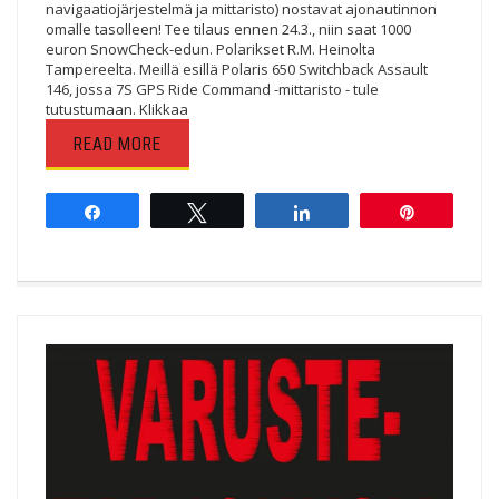
navigaatiojärjestelmä ja mittaristo) nostavat ajonautinnon
omalle tasolleen! Tee tilaus ennen 24.3., niin saat 1000
euron SnowCheck-edun. Polarikset R.M. Heinolta
Tampereelta. Meillä esillä Polaris 650 Switchback Assault
146, jossa 7S GPS Ride Command -mittaristo - tule
tutustumaan. Klikkaa
READ MORE
Share
Tweet
Share
Pin