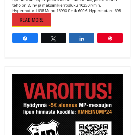
teho on 85 hv ja maksimikierrosluku 10250 r/min.
Hypermotard 698 Mono 16990 € + tk 600 €. Hypermotard 698
READ MORE
Share
Tweet
Share
Pin