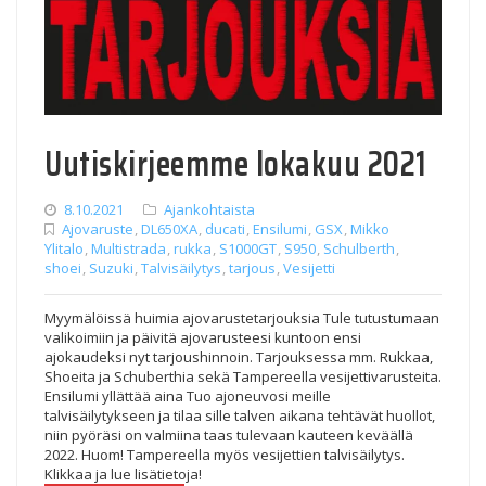
Uutiskirjeemme lokakuu 2021
8.10.2021
Ajankohtaista
Ajovaruste
,
DL650XA
,
ducati
,
Ensilumi
,
GSX
,
Mikko
Ylitalo
,
Multistrada
,
rukka
,
S1000GT
,
S950
,
Schulberth
,
shoei
,
Suzuki
,
Talvisäilytys
,
tarjous
,
Vesijetti
Myymälöissä huimia ajovarustetarjouksia Tule tutustumaan
valikoimiin ja päivitä ajovarusteesi kuntoon ensi
ajokaudeksi nyt tarjoushinnoin. Tarjouksessa mm. Rukkaa,
Shoeita ja Schuberthia sekä Tampereella vesijettivarusteita.
Ensilumi yllättää aina Tuo ajoneuvosi meille
talvisäilytykseen ja tilaa sille talven aikana tehtävät huollot,
niin pyöräsi on valmiina taas tulevaan kauteen keväällä
2022. Huom! Tampereella myös vesijettien talvisäilytys.
Klikkaa ja lue lisätietoja!