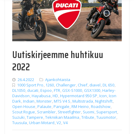
Uutiskirjeemme huhtikuu
2022
26.4.2022
Ajankohtaista
1000 Sport Pro
,
1260
,
Challenger
,
Chief
,
diavel
,
DL 650
,
DL1050
,
ducati
,
Espoo
,
FTR
,
GSX-S1000
,
GSX1300
,
Harley-
Davidson
,
Hayabusa
,
HD
,
Hypermotard 950 SP
,
Icon
,
Icon
Dark
,
Indian
,
Monster
,
MTS V4 S
,
Multistrada
,
Nightshift
,
Open House
,
Palaute
,
Panigale
,
RM Heino
,
Roadshow
,
Scout Rogue
,
Scrambler
,
Streetfighter
,
Suomi
,
Supersport
,
Suzuki
,
Tampere
,
Tekniikan Maailma
,
Tribute
,
Tuusmotor
,
Tuusula
,
Urban Motard
,
V2
,
V4