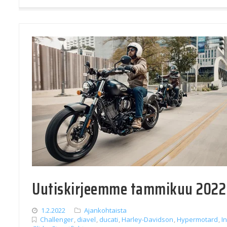
Uutiskirjeemme tammikuu 2022
1.2.2022
Ajankohtaista
Challenger
,
diavel
,
ducati
,
Harley-Davidson
,
Hypermotard
,
I