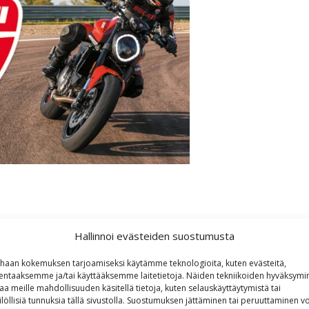
Hallinnoi evästeiden suostumusta
0
,
ducati
,
Espoo
,
FTR
,
GSX-S1000
,
GSX1300
,
Harley-Davidson
,
Hayabusa
,
,
Multistrada
,
Nightshift
,
Open House
,
Palaute
,
Panigale
,
RM Heino
,
Road
ki
,
Tampere
,
Tekniikan Maailma
,
Tribute
,
Tuusmotor
,
Tuusula
,
Urban Mot
haan kokemuksen tarjoamiseksi käytämme teknologioita, kuten evästeitä,
lentaaksemme ja/tai käyttääksemme laitetietoja. Näiden tekniikoiden hyväksymi
aa meille mahdollisuuden käsitellä tietoja, kuten selauskäyttäytymistä tai
ilöllisiä tunnuksia tällä sivustolla. Suostumuksen jättäminen tai peruuttaminen vo
 Tuusmotorilla Tuusulassa - R.M. Heinolla Espoossa lauantaina 23.4. klo 1