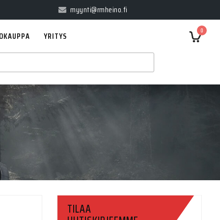
myynti@rmheino.fi
0
OKAUPPA
YRITYS
TILAA