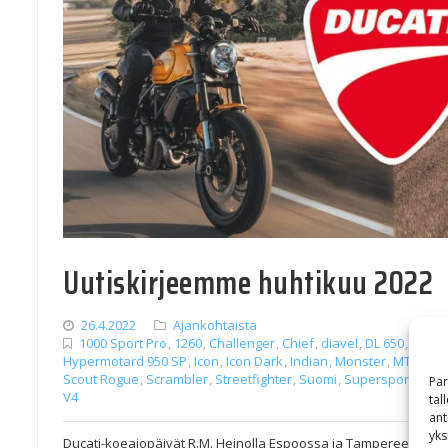
Uutiskirjeemme huhtikuu 2022
26.4.2022
Ajankohtaista
1000 Sport Pro
,
1260
,
Challenger
,
Chief
,
diavel
,
DL 650
,
DL105
Hypermotard 950 SP
,
Icon
,
Icon Dark
,
Indian
,
Monster
,
MTS V4 S
Scout Rogue
,
Scrambler
,
Streetfighter
,
Suomi
,
Supersport
,
Suzu
Par
V4
tal
ant
yks
Ducati-koeajopäivät R.M. Heinolla Espoossa ja Tampereella sekä