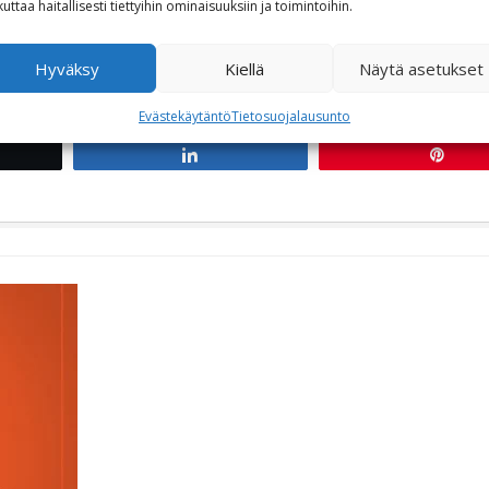
kuttaa haitallisesti tiettyihin ominaisuuksiin ja toimintoihin.
-7.5. Koeajossa Multistrada V4 S, uutuusmalli Streetfighter V2, Streetfighte
a lue lisätietoja Indian RoadShow 2022 R.M. Heinolla Tampereella 28.-29.4.
Hyväksy
Kiellä
Näytä asetukset
Evästekäytäntö
Tietosuojalausunto
t
Share
Pin