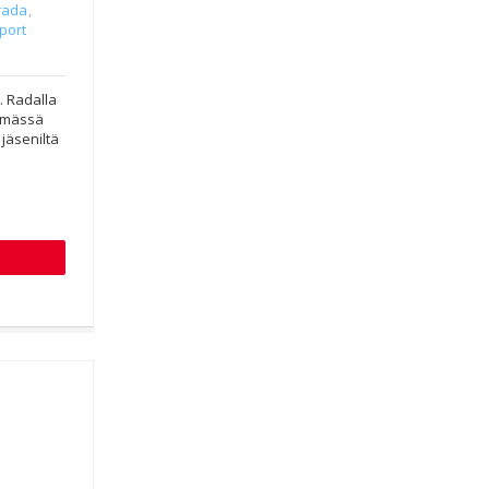
rada
,
port
. Radalla
yhmässä
 jäseniltä