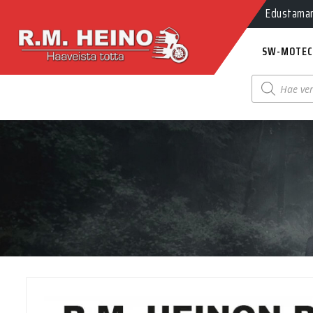
Edustamamm
SW-MOTEC
Products
search