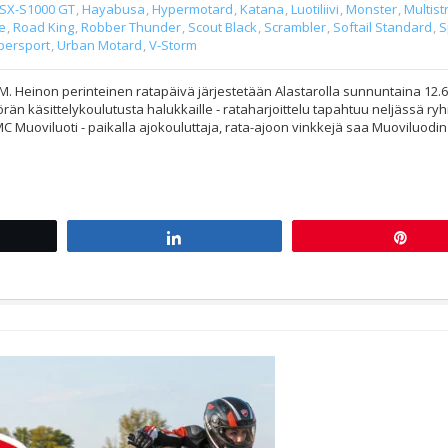
SX-S1000 GT
,
Hayabusa
,
Hypermotard
,
Katana
,
Luotiliivi
,
Monster
,
Multist
e
,
Road King
,
Robber Thunder
,
Scout Black
,
Scrambler
,
Softail Standard
,
S
persport
,
Urban Motard
,
V-Storm
.M. Heinon perinteinen ratapäivä järjestetään Alastarolla sunnuntaina 12.6
yörän käsittelykoulutusta halukkaille - rataharjoittelu tapahtuu neljässä r
C Muoviluoti - paikalla ajokouluttaja, rata-ajoon vinkkejä saa Muoviluodin
t
Share
Pin