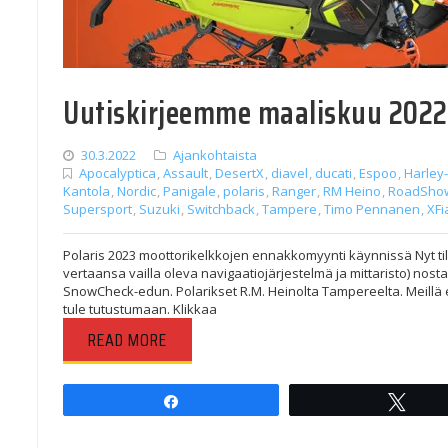
Uutiskirjeemme maaliskuu 2022
30.3.2022
Ajankohtaista
Apocalyptica
,
Assault
,
DesertX
,
diavel
,
ducati
,
Espoo
,
Harley
Kantola
,
Nordic
,
Panigale
,
polaris
,
Ranger
,
RM Heino
,
RoadSho
Supersport
,
Suzuki
,
Switchback
,
Tampere
,
Timo Pennanen
,
XFi
Polaris 2023 moottorikelkkojen ennakkomyynti käynnissä Nyt tila
vertaansa vailla oleva navigaatiojärjestelmä ja mittaristo) nost
SnowCheck-edun. Polarikset R.M. Heinolta Tampereelta. Meillä e
tule tutustumaan. Klikkaa
READ MORE
Share
Twee