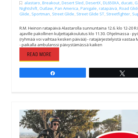
alastaro
,
Breakout
,
Desert Sled
,
DesertX
,
DL650XA
,
ducati
,
G
Nightshift
,
Outlaw
,
Pan America
,
Panigale
,
ratapäivä
,
Road Glid
Glide
,
Sportman
,
Street Glide
,
Street Glide ST
,
Streetfighter
,
Su
R.M. Heinon ratapäivä Alastarolla sunnuntaina 12.6. klo 12-20 R
ajaville pakollinen kuljettajakoulutus klo 11.30. Ohjelmassa - p
(ryhmää voi vaihtaa kesken päivää) - ratajärjestelyistä vastaa M
- paikalla ambulanssi päivystämässä kaiken
READ MORE
Share
Twee