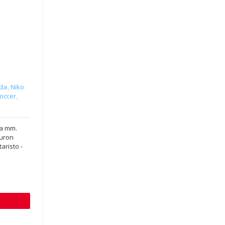
ada
,
Niko
occer
,
la mm.
euron
aristo -