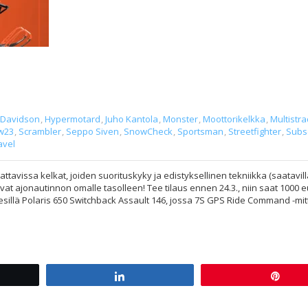
-Davidson
,
Hypermotard
,
Juho Kantola
,
Monster
,
Moottorikelkka
,
Multistr
w23
,
Scrambler
,
Seppo Siven
,
SnowCheck
,
Sportsman
,
Streetfighter
,
Subs
avel
ttavissa kelkat, joiden suorituskyky ja edistyksellinen tekniikka (saatavil
avat ajonautinnon omalle tasolleen! Tee tilaus ennen 24.3., niin saat 1000 
sillä Polaris 650 Switchback Assault 146, jossa 7S GPS Ride Command -mitt
t
Share
Pin