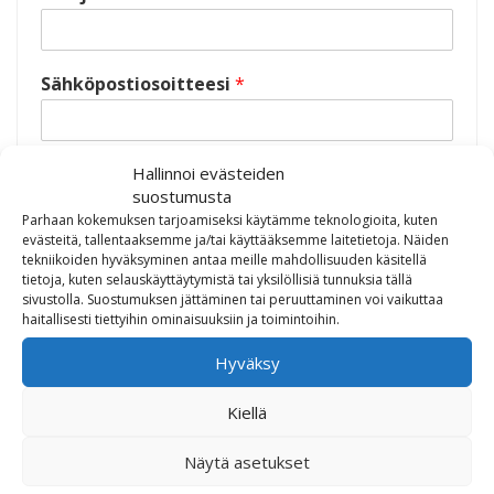
Sähköpostiosoitteesi
*
Hallinnoi evästeiden
Lähetä uutiskirjeen tilaus
suostumusta
Parhaan kokemuksen tarjoamiseksi käytämme teknologioita, kuten
evästeitä, tallentaaksemme ja/tai käyttääksemme laitetietoja. Näiden
tekniikoiden hyväksyminen antaa meille mahdollisuuden käsitellä
tietoja, kuten selauskäyttäytymistä tai yksilöllisiä tunnuksia tällä
sivustolla. Suostumuksen jättäminen tai peruuttaminen voi vaikuttaa
haitallisesti tiettyihin ominaisuuksiin ja toimintoihin.
Hyväksy
Kiellä
Näytä asetukset
OTA MEIHIN YHTEYTTÄ!