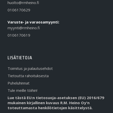
huolto@rmheino.fi
0106170629
Varuste- ja varaosamyynti:
myynti@rmheino.fi
0106170619
LISÄTIETOJA
Toimitus ja palautusehdot
Tietoutta rahoituksesta
Puheluhinnat
Tule meille töihin!
Lue tästä EU:n tietosuoja-asetuksen (EU) 2016/679
mukainen kirjallinen kuvaus R.M. Heino Oy'n
toteuttamasta henkilötietojen käsittelystä.