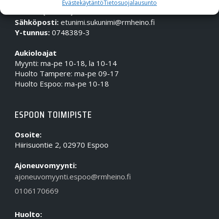
Evästekäytäntö
Tietosuojalausunto
Puhelin (Vaihde):
010 617 0600
Sähköposti:
etunimi.sukunimi@rmheino.fi
Y-tunnus:
0748389-3
Aukioloajat
Myynti: ma-pe 10-18, la 10-14
Huolto Tampere: ma-pe 09-17
Huolto Espoo: ma-pe 10-18
ESPOON TOIMIPISTE
Osoite:
Hiirisuontie 2, 02970 Espoo
Ajoneuvomyynti:
ajoneuvomyynti.espoo@rmheino.fi
0106170669
Huolto: