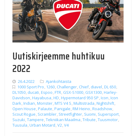
Uutiskirjeemme huhtikuu
2022
26.4.2022
Ajankohtaista
1000 Sport Pro
,
1260
,
Challenger
,
Chief
,
diavel
,
DL 650
,
DL1050
,
ducati
,
Espoo
,
FTR
,
GSX-S1000
,
GSX1300
,
Harley-
Davidson
,
Hayabusa
,
HD
,
Hypermotard 950 SP
,
Icon
,
Icon
Dark
,
Indian
,
Monster
,
MTS V4 S
,
Multistrada
,
Nightshift
,
Open House
,
Palaute
,
Panigale
,
RM Heino
,
Roadshow
,
Scout Rogue
,
Scrambler
,
Streetfighter
,
Suomi
,
Supersport
,
Suzuki
,
Tampere
,
Tekniikan Maailma
,
Tribute
,
Tuusmotor
,
Tuusula
,
Urban Motard
,
V2
,
V4