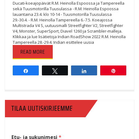
Ducati-koeajopäivät R.M. Heinolla Espoossa ja Tampereella
sekä Tuusmotorilla Tuusulassa - R.M. Heinolla Espoossa
lauantaina 23.4. klo 10-14 - Tuusmotorilla Tuusulassa
29.-30.4. - R.M. Heinolla Tampereella 6.-7.5. Koeajossa
Multistrada V4 S, uutuusmalli Streetfighter V2, Streetfighter
V4, Monster, SuperSport, Diavel 1260 ja Scrambler-malleja.
Klikkaa ja lue lisätietoja Indian RoadShow 2022 R.M. Heinolla
Tampereella 28.-29.4. Indian esittelee uusia
READ MORE
Share
Tweet
Share
Pin
TILAA UUTISKIRJEEMME
Etu- ja sukunimesi
*