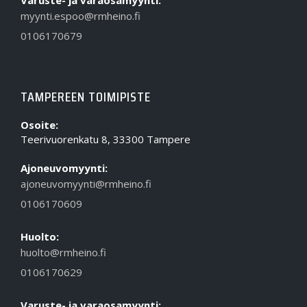
myynti.espoo@rmheino.fi
0106170679
TAMPEREEN TOIMIPISTE
Osoite:
Teerivuorenkatu 8, 33300 Tampere
Ajoneuvomyynti:
ajoneuvomyynti@rmheino.fi
0106170609
Huolto:
huolto@rmheino.fi
0106170629
Varuste- ja varaosamyynti: