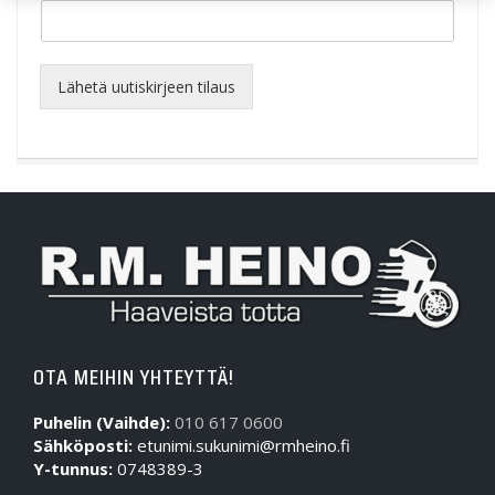
Lähetä uutiskirjeen tilaus
OTA MEIHIN YHTEYTTÄ!
Puhelin (Vaihde):
010 617 0600
Sähköposti:
etunimi.sukunimi@rmheino.fi
Y-tunnus:
0748389-3