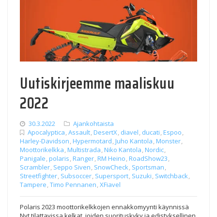
Uutiskirjeemme maaliskuu
2022
30.3.2022
Ajankohtaista
Apocalyptica
,
Assault
,
DesertX
,
diavel
,
ducati
,
Espoo
,
Harley-Davidson
,
Hypermotard
,
Juho Kantola
,
Monster
,
Moottorikelkka
,
Multistrada
,
Niko Kantola
,
Nordic
,
Panigale
,
polaris
,
Ranger
,
RM Heino
,
RoadShow23
,
Scrambler
,
Seppo Siven
,
SnowCheck
,
Sportsman
,
Streetfighter
,
Subsoccer
,
Supersport
,
Suzuki
,
Switchback
,
Tampere
,
Timo Pennanen
,
XFiavel
Polaris 2023 moottorikelkkojen ennakkomyynti käynnissä
Nyt tilattavissa kelkat, joiden suorituskyky ja edistyksellinen