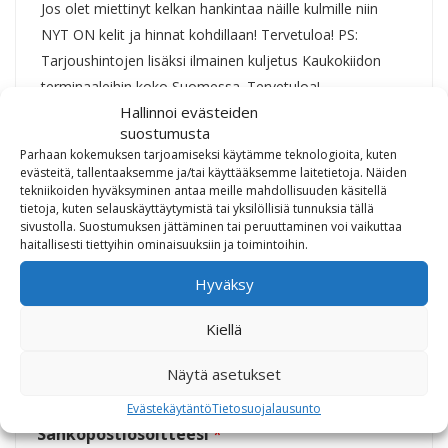
Jos olet miettinyt kelkan hankintaa näille kulmille niin
NYT ON kelit ja hinnat kohdillaan! Tervetuloa! PS:
Tarjoushintojen lisäksi ilmainen kuljetus Kaukokiidon
terminaaleihin koko Suomessa. Tervetuloa!
Hallinnoi evästeiden
suostumusta
Share
Tweet
Share
Pin
Parhaan kokemuksen tarjoamiseksi käytämme teknologioita, kuten
evästeitä, tallentaaksemme ja/tai käyttääksemme laitetietoja. Näiden
tekniikoiden hyväksyminen antaa meille mahdollisuuden käsitellä
tietoja, kuten selauskäyttäytymistä tai yksilöllisiä tunnuksia tällä
sivustolla. Suostumuksen jättäminen tai peruuttaminen voi vaikuttaa
haitallisesti tiettyihin ominaisuuksiin ja toimintoihin.
TILAA UUTISKIRJEEMME
Hyväksy
Kiellä
Etu- ja sukunimesi
*
Näytä asetukset
Evästekäytäntö
Tietosuojalausunto
Sähköpostiosoitteesi
*