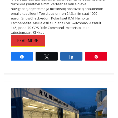
tekniikka (saatavilla mm. vertaansa vailla oleva
navigaatiojärjestelmä ja mittaristo) nostavat ajonautinnon
omalle tasolleen! Tee tilaus ennen 24.3., niin saat 1000
euron SnowCheck-edun. Polarikset R.M. Heinolta
Tampereelta. Meillä esillä Polaris 650 Switchback Assault
146, jossa 7S GPS Ride Command -mittaristo - tule
tutustumaan. Klikkaa
READ MORE
Share
Tweet
Share
Pin