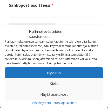
Sähköpostiosoitteesi
*
Lähetä uutiskirjeen tilaus
Hallinnoi evästeiden
suostumusta
Parhaan kokemuksen tarjoamiseksi käytämme teknologioita, kuten
evästeitä, tallentaaksemme ja/tai käyttääksemme laitetietoja. Näiden
tekniikoiden hyväksyminen antaa meille mahdollisuuden käsitellä
tietoja, kuten selauskäyttäytymistä tai yksilöllisiä tunnuksia tällä
sivustolla. Suostumuksen jättäminen tai peruuttaminen voi vaikuttaa
haitallisesti tiettyihin ominaisuuksiin ja toimintoihin.
Hyväksy
Kiellä
OTA MEIHIN YHTEYTTÄ!
Näytä asetukset
Puhelin (Vaihde):
010 617 0600
Evästekäytäntö
Tietosuojalausunto
Sähköposti:
etunimi.sukunimi@rmheino.fi