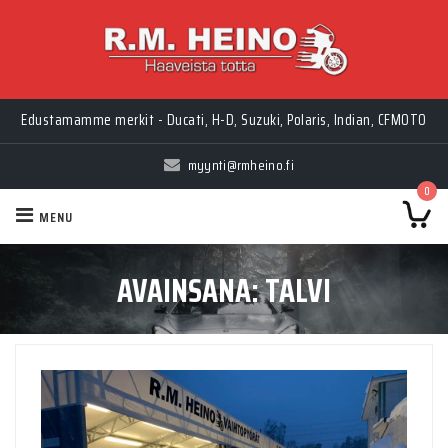
Edustamamme merkit - Ducati, H-D, Suzuki, Polaris, Indian, CFMOTO
myynti@rmheino.fi
0
MENU
AVAINSANA:
TALVI