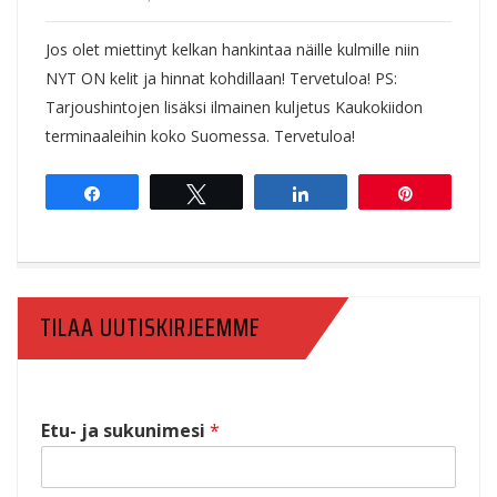
Jos olet miettinyt kelkan hankintaa näille kulmille niin
NYT ON kelit ja hinnat kohdillaan! Tervetuloa! PS:
Tarjoushintojen lisäksi ilmainen kuljetus Kaukokiidon
terminaaleihin koko Suomessa. Tervetuloa!
Share
Tweet
Share
Pin
TILAA UUTISKIRJEEMME
Etu- ja sukunimesi
*