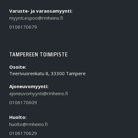
Varuste- ja varaosamyynti:
myynti.espoo@rmheino.fi
0106170679
TAMPEREEN TOIMIPISTE
Osoite:
Teerivuorenkatu 8, 33300 Tampere
Ajoneuvomyynti:
ajoneuvomyynti@rmheino.fi
0106170609
Huolto:
huolto@rmheino.fi
0106170629