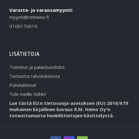
Varuste- ja varaosamyynti:
myynti@rmheino.fi
0106170619
LISÄTIETOJA
Toimitus ja palautusehdot
Tietoutta rahoituksesta
Puheluhinnat
Tule meille töihin!
Lue tästä EU:n tietosuoja-asetuksen (EU) 2016/679
mukainen kirjallinen kuvaus R.M. Heino Oy'n
toteuttamasta henkilötietojen käsittelystä.