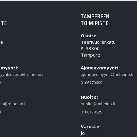
TAMPEREEN
STE
TOIMIPISTE
Osoite:
ie
Teerivuorenkatu
8, 33300
Tampere
myynti:
Ajoneuvomyynti:
yynti.espoo@rmheino.fi
ajoneuvomyynti@rmheino.fi
9
0106170609
Huolto:
oo@rmheino.fi
huolto@rmheino.fi
9
0106170629
Varuste-
ja