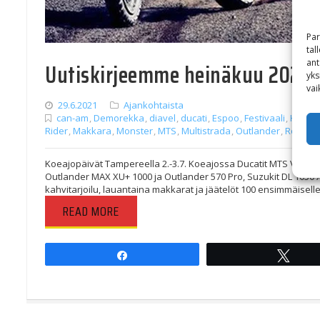
Par
tal
ant
Uutiskirjeemme heinäkuu 2021
yks
vai
29.6.2021
Ajankohtaista
can-am
,
Demorekka
,
diavel
,
ducati
,
Espoo
,
Festivaali
,
Harley
Rider
,
Makkara
,
Monster
,
MTS
,
Multistrada
,
Outlander
,
Road Ki
Koeajopäivät Tampereella 2.-3.7. Koeajossa Ducatit MTS V4 S, M
Outlander MAX XU+ 1000 ja Outlander 570 Pro, Suzukit DL 1050 X
kahvitarjoilu, lauantaina makkarat ja jäätelöt 100 ensimmäise
READ MORE
Share
Twee