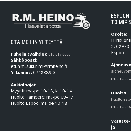
ESPOON
TOIMIPI
Osoite:
Hiirisuont
OTA MEIHIN YHTEYTTÄ!
2, 02970
Espoo
Puhelin (Vaihde):
010 617 0600
Sähköposti:
Ajoneuvo
etunimi.sukunimi@rmheino.fi
ajoneuvom
Y-tunnus:
0748389-3
010617066
Aukioloajat
Myynti: ma-pe 10-18, la 10-14
Huolto:
Huolto Tampere: ma-pe 09-17
huolto.esp
Huolto Espoo: ma-pe 10-18
010617068
Varuste-
ja