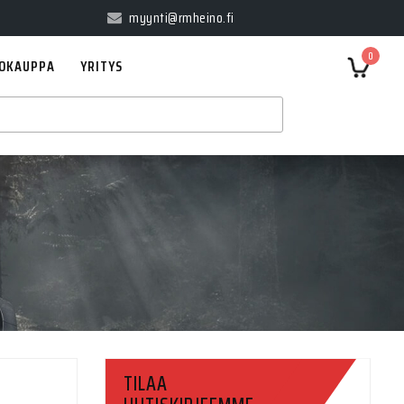
myynti@rmheino.fi
0
OKAUPPA
YRITYS
TILAA