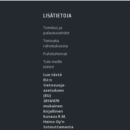
LISÄTIETOJA
Toimitus ja
palautusehdot
Tietoutta
rahoituksesta
Puheluhinnat
Tule meille
töihin!
Lue tästä
EU:n
tietosuoja-
asetuksen
(EU)
2016/679
mukainen
kirjallinen
kuvaus R.M.
Heino Oy'n
toteuttamasta