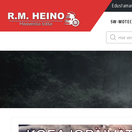
Edustamamm
SW-MOTEC
Products
search