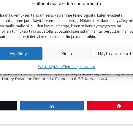
Hallinnoi evästeiden suostumusta
haan kokemuksen tarjoamiseksi käytämme teknologioita, kuten evästeitä,
lentaaksemme ja/tai käyttääksemme laitetietoja. Näiden tekniikoiden hyväksymi
aa meille mahdollisuuden käsitellä tietoja, kuten selauskäyttäytymistä tai
ilöllisiä tunnuksia tällä sivustolla. Suostumuksen jättäminen tai peruuttaminen vo
kuttaa haitallisesti tiettyihin ominaisuuksiin ja toimintoihin.
-Davidson
,
HD
,
Helsinki
,
Heritage
,
Italy
,
Jäätelö
,
Koeajopäivät
,
Little
,
Livewi
Hyväksy
Kiellä
Näytä asetukset
ng
,
Softail
,
Spyder
,
Streetfighter
,
Suvilahti
,
Suzuki
,
Tampere
,
Touring
,
V-S
Evästekäytäntö
Tietosuojalausunto
onster, Diavel 1260 S, Streetfighter V4, MTS 950 S, Can-Am Spyder sekä mö
T ja DL 650 V-Strom. Luvassa myös hyviä ajovarustetarjouksia. Perjantain
lle. Harley-Davidson Demorekka Espoossa 6.-7.7. Koeajossa 4
t
Share
Pin