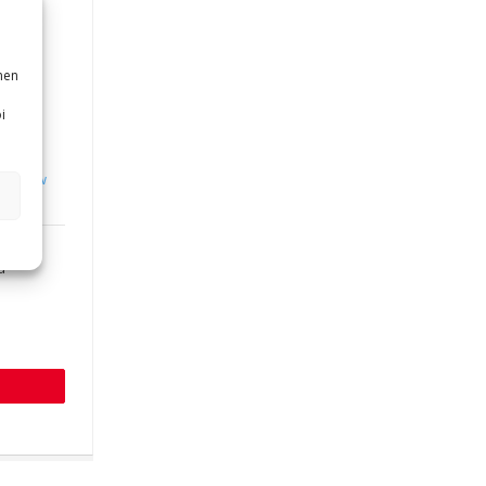
nen
i
re
,
Low
torm
nkijät
a