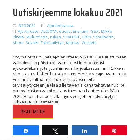
Uutiskirjeemme lokakuu 2021
8.10.2021
Ajankohtaista
Ajovaruste
,
DL650XA
,
ducati
,
Ensilumi
,
GSX
,
Mikko
Ylitalo
,
Multistrada
,
rukka
,
S1000GT
,
S950
,
Schulberth
,
shoei
,
Suzuki
,
Talvisäilytys
,
tarjous
,
Vesijetti
Myymälöissä huimia ajovarustetarjouksia Tule tutustumaan
valikoimiin ja päivitä ajovarusteesi kuntoon ensi
ajokaudeksi nyt tarjoushinnoin. Tarjouksessa mm. Rukkaa,
Shoeita ja Schuberthia sekä Tampereella vesijettivarusteita.
Ensilumi yllättää aina Tuo ajoneuvosi meille
talvisäilytykseen ja tilaa sille talven aikana tehtävät huollot,
niin pyöräsi on valmiina taas tulevaan kauteen keväällä
2022. Huom! Tampereella myös vesijettien talvisäilytys.
Klikkaa ja lue lisätietoja!
READ MORE
Share
Tweet
Share
Pin