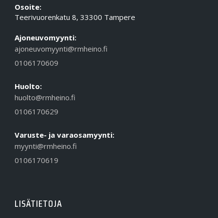
Osoite:
Teerivuorenkatu 8, 33300 Tampere
Ajoneuvomyynti:
ajoneuvomyynti@rmheino.fi
0106170609
Huolto:
huolto@rmheino.fi
0106170629
Varuste- ja varaosamyynti:
myynti@rmheino.fi
0106170619
LISÄTIETOJA