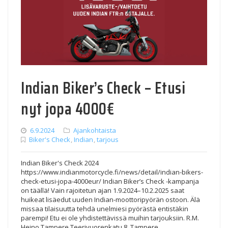
Indian Biker’s Check – Etusi
nyt jopa 4000€
6.9.2024
Ajankohtaista
Biker's Check
,
Indian
,
tarjous
Indian Biker's Check 2024
https://www.indianmotorcycle.fi/news/detail/indian-bikers-
check-etusi-jopa-4000eur/ Indian Biker’s Check -kampanja
on täällä! Vain rajoitetun ajan 1.9.2024–10.2.2025 saat
huikeat lisäedut uuden Indian-moottoripyörän ostoon. Älä
missaa tilaisuutta tehdä unelmiesi pyörästä entistäkin
parempi! Etu ei ole yhdistettävissä muihin tarjouksiin. R.M.
Heino Tampere Teerivuorenkatu 8, Tampere