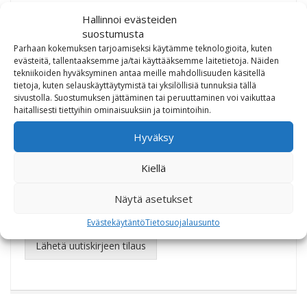
Hallinnoi evästeiden
suostumusta
Parhaan kokemuksen tarjoamiseksi käytämme teknologioita, kuten
TILAA UUTISKIRJEEMME
evästeitä, tallentaaksemme ja/tai käyttääksemme laitetietoja. Näiden
tekniikoiden hyväksyminen antaa meille mahdollisuuden käsitellä
tietoja, kuten selauskäyttäytymistä tai yksilöllisiä tunnuksia tällä
sivustolla. Suostumuksen jättäminen tai peruuttaminen voi vaikuttaa
haitallisesti tiettyihin ominaisuuksiin ja toimintoihin.
Etu- ja sukunimesi
*
Hyväksy
Kiellä
Sähköpostiosoitteesi
*
Näytä asetukset
Evästekäytäntö
Tietosuojalausunto
Lähetä uutiskirjeen tilaus