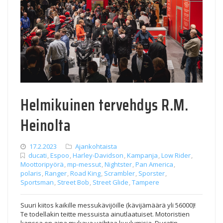
Helmikuinen tervehdys R.M.
Heinolta
17.2.2023
Ajankohtaista
ducati
,
Espoo
,
Harley-Davidson
,
Kampanja
,
Low Rider
,
Moottoripyörä
,
mp-messut
,
Nightster
,
Pan America
,
polaris
,
Ranger
,
Road King
,
Scrambler
,
Sporster
,
Sportsman
,
Street Bob
,
Street Glide
,
Tampere
Suuri kiitos kaikille messukävijöille (kävijämäärä yli 56000)!
Te todellakin teitte messuista ainutlaatuiset. Motoristien