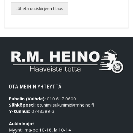
Lähetä uutiskirjeen tilaus
OTA MEIHIN YHTEYTTÄ!
Puhelin (Vaihde):
010 617 0600
Sähköposti:
etunimi.sukunimi@rmheino.fi
Y-tunnus:
0748389-3
Aukioloajat
Myynti: ma-pe 10-18, la 10-14