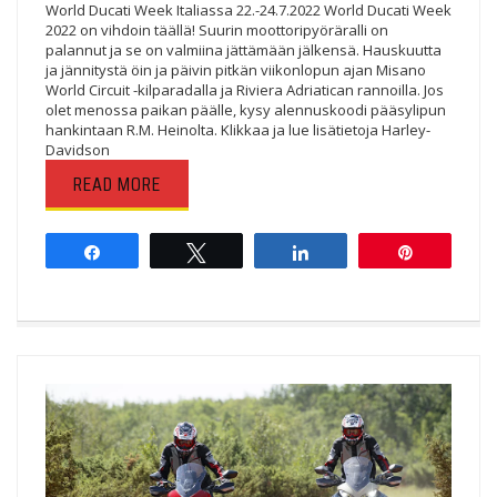
World Ducati Week Italiassa 22.-24.7.2022 World Ducati Week
2022 on vihdoin täällä! Suurin moottoripyöräralli on
palannut ja se on valmiina jättämään jälkensä. Hauskuutta
ja jännitystä öin ja päivin pitkän viikonlopun ajan Misano
World Circuit -kilparadalla ja Riviera Adriatican rannoilla. Jos
olet menossa paikan päälle, kysy alennuskoodi pääsylipun
hankintaan R.M. Heinolta. Klikkaa ja lue lisätietoja Harley-
Davidson
READ MORE
Share
Tweet
Share
Pin