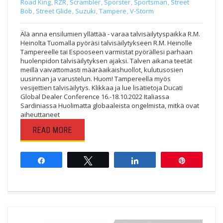
Road King
,
RZR
,
Scrambler
,
Sporster
,
Sportsman
,
Street
Bob
,
Street Glide
,
Suzuki
,
Tampere
,
V-Storm
Älä anna ensilumien yllättää - varaa talvisäilytyspaikka R.M.
Heinolta Tuomalla pyöräsi talvisäilytykseen R.M. Heinolle
Tampereelle tai Espooseen varmistat pyörällesi parhaan
huolenpidon talvisäilytyksen ajaksi. Talven aikana teetät
meillä vaivattomasti määräaikaishuollot, kulutusosien
uusinnan ja varustelun. Huom! Tampereella myös
vesijettien talvisäilytys. Klikkaa ja lue lisätietoja Ducati
Global Dealer Conference 16.-18.10.2022 Italiassa
Sardiniassa Huolimatta globaaleista ongelmista, mitkä ovat
aiheuttaneet
READ MORE
Share
Tweet
Share
Pin