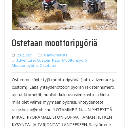
Ostetaan moottoripyöriä
23.2.2021
Ajankohtaista
Adventure
,
Custom
,
Katu
,
Moottoripyörä
,
Moottoripyöriä
,
Ostetaan
Ostamme käytettyjä moottoripyöriä (katu, adventure ja
custom). Laita yhteydenottoon pyörän rekisterinumero,
ajetut kilometrit, huollot, kulutusosien kunto ja hinta
millä olet valmis myymään pyöräsi. Yhteydenotot
raine.heino@rmheino.fi OTAMME SINUUN YHTEYTTÄ
MIKÄLI PYÖRÄMALLISI ON SOPIVA TÄMÄN HETKEN
KYSYNTÄ- JA TARJONTATILANTEESEEN. Säilytämme