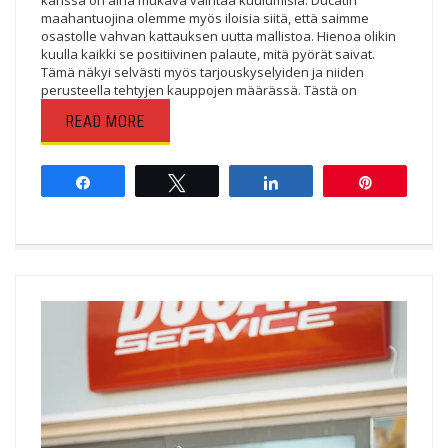
kanssa on aina mukava vaihtaa kuulumisia. Ducatin
maahantuojina olemme myös iloisia siitä, että saimme
osastolle vahvan kattauksen uutta mallistoa. Hienoa olikin
kuulla kaikki se positiivinen palaute, mitä pyörät saivat.
Tämä näkyi selvästi myös tarjouskyselyiden ja niiden
perusteella tehtyjen kauppojen määrässä. Tästä on
READ MORE
Share
Tweet
Share
Pin