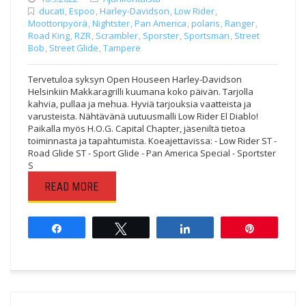
ducati
,
Espoo
,
Harley-Davidson
,
Low Rider
,
Moottoripyörä
,
Nightster
,
Pan America
,
polaris
,
Ranger
,
Road King
,
RZR
,
Scrambler
,
Sporster
,
Sportsman
,
Street
Bob
,
Street Glide
,
Tampere
Tervetuloa syksyn Open Houseen Harley-Davidson
Helsinkiin Makkaragrilli kuumana koko päivän. Tarjolla
kahvia, pullaa ja mehua. Hyviä tarjouksia vaatteista ja
varusteista. Nähtävänä uutuusmalli Low Rider El Diablo!
Paikalla myös H.O.G. Capital Chapter, jäseniltä tietoa
toiminnasta ja tapahtumista. Koeajettavissa: - Low Rider ST -
Road Glide ST - Sport Glide - Pan America Special - Sportster
S
READ MORE
Share
Tweet
Share
Pin