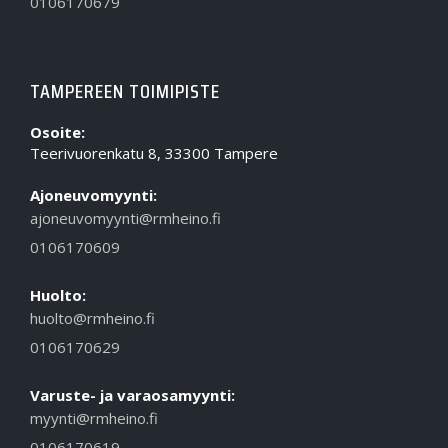
0106170679
TAMPEREEN TOIMIPISTE
Osoite:
Teerivuorenkatu 8, 33300 Tampere
Ajoneuvomyynti:
ajoneuvomyynti@rmheino.fi
0106170609
Huolto:
huolto@rmheino.fi
0106170629
Varuste- ja varaosamyynti:
myynti@rmheino.fi
0106170619