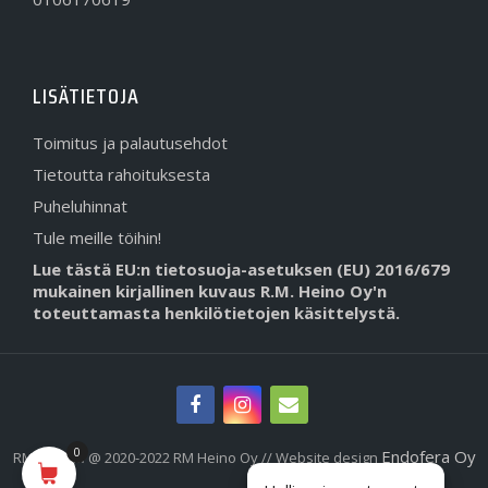
LISÄTIETOJA
Toimitus ja palautusehdot
Tietoutta rahoituksesta
Puheluhinnat
Tule meille töihin!
Lue tästä EU:n tietosuoja-asetuksen (EU) 2016/679
mukainen kirjallinen kuvaus R.M. Heino Oy'n
toteuttamasta henkilötietojen käsittelystä.
0
Endofera Oy
RMHeino.fi @ 2020-2022 RM Heino Oy // Website design