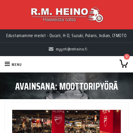
Myynti Ma-Pe 10-18, La 10-14, Huolto Ma-Pe 9-17
Edustamamme merkit - Ducati, H-D, Suzuki, Polaris, Indian, CFMOTO
myynti@rmheino.fi
0
MENU
AVAINSANA:
MOOTTORIPYÖRÄ