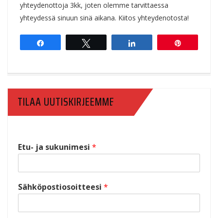
yhteydenottoja 3kk, joten olemme tarvittaessa
yhteydessä sinuun sinä aikana. Kiitos yhteydenotosta!
Share
Tweet
Share
Pin
TILAA UUTISKIRJEEMME
Etu- ja sukunimesi
*
Sähköpostiosoitteesi
*