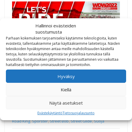
Hallinnoi evästeiden
suostumusta
Parhaan kokemuksen tarjoamiseksi käytämme teknologioita, kuten
evästeitä, tallentaaksemme ja/tai käyttääksemme laitetietoja. Näiden
tekniikoiden hyväksyminen antaa meille mahdollisuuden käsitellä
tietoja, kuten selauskäyttäytymistä tai yksilöllisiä tunnuksia tällä
sivustolla. Suostumuksen jättäminen tai peruuttaminen voi vaikuttaa
haitallisesti tiettyihin ominaisuuksiin ja toimintoihin.
Uutiskirjeemme Juhannus
Hyväksy
2022
Kiellä
23.6.2022
Ajankohtaista
Näytä asetukset
Demorekka
,
ducati
,
Espoo
,
Fat Bob
,
Harley-Davidson
,
Italia
,
Juhannus
,
Keraaminen
,
Kiilto
,
Low Rider
,
Maalipinta
,
Evästekäytäntö
Tietosuojalausunto
Misano
,
Moottoripyörä
,
Nightster
,
Pan America
,
Pinnoitus
,
Road King
,
Sporster
,
Street Bob
,
Street Glide
,
Suoja