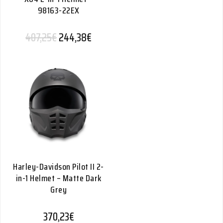
98163-22EX
Alkuperäinen hinta oli: 407,25€.
Nykyinen hinta on: 244,38€.
407,25
€
244,38
€
Harley-Davidson Pilot II 2-
in-1 Helmet – Matte Dark
Grey
370,23
€