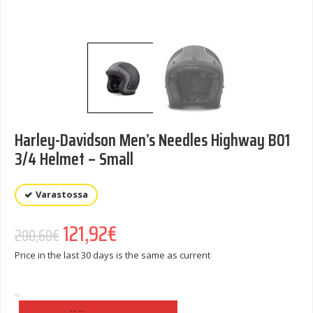
Harley-Davidson Men’s Needles Highway B01
3/4 Helmet – Small
Varastossa
Alkuperäinen hinta oli: 200,60€.
121,92
€
Nykyinen hinta on: 121,92€.
200,60
€
Price in the last 30 days is the same as current