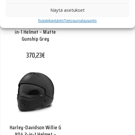
Näytä asetukset
Evästekäytäntö
Tietosuojalausunto
Harley-Davidson Pilot II 2-
in-1 Helmet – Matte
Gunship Grey
370,23
€
Harley-Davidson Willie G
X04 2-in-1 Helmet –