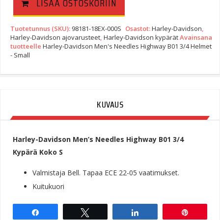
LISÄÄ OSTOSKORIIN
Tuotetunnus (SKU):
98181-18EX-000S
Osastot:
Harley-Davidson
,
Harley-Davidson ajovarusteet
,
Harley-Davidson kypärät
Avainsana
tuotteelle
Harley-Davidson Men's Needles Highway B01 3/4 Helmet
- Small
KUVAUS
Harley-Davidson Men’s Needles Highway B01 3/4
Kypärä Koko S
Valmistaja Bell. Tapaa ECE 22-05 vaatimukset.
Kuitukuori
Share
Tweet
Share
Pin