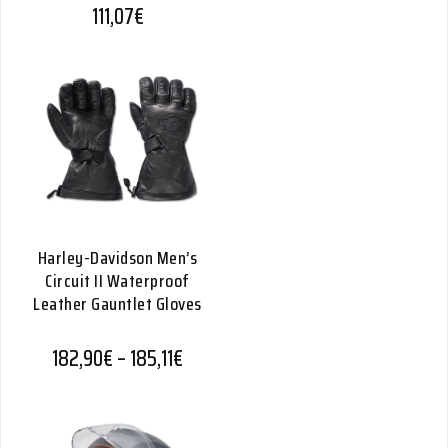
111,07
€
Harley-Davidson Men’s
Circuit II Waterproof
Leather Gauntlet Gloves
Hintaluokka: 182,90€ - 185,11€
182,90
€
–
185,11
€