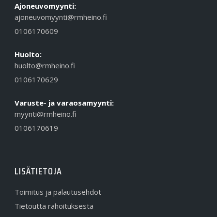
Ajoneuvomyynti:
ajoneuvomyynti@rmheino.fi
0106170609
Huolto:
huolto@rmheino.fi
0106170629
Varuste- ja varaosamyynti:
myynti@rmheino.fi
0106170619
LISÄTIETOJA
Toimitus ja palautusehdot
Tietoutta rahoituksesta