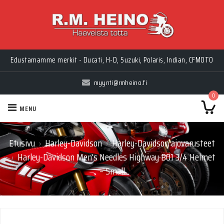
Edustamamme merkit - Ducati, H-D, Suzuki, Polaris, Indian, CFMOTO
myynti@rmheino.fi
0
MENU
Etusivu
Harley-Davidson
Harley-Davidson ajovarusteet
›
›
Harley-Davidson Men’s Needles Highway B01 3/4 Helmet
›
– Small