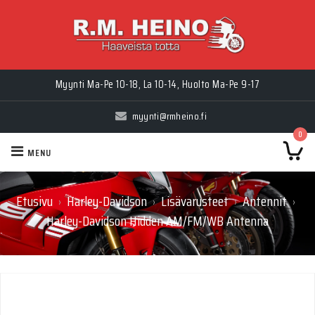
Myynti Ma-Pe 10-18, La 10-14, Huolto Ma-Pe 9-17
myynti@rmheino.fi
0
MENU
Etusivu
Harley-Davidson
Lisävarusteet
Antennit
›
›
›
›
Harley-Davidson Hidden AM/FM/WB Antenna