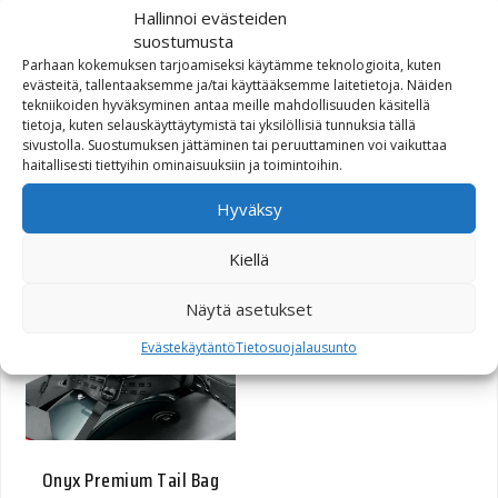
Hallinnoi evästeiden
suostumusta
Parhaan kokemuksen tarjoamiseksi käytämme teknologioita, kuten
evästeitä, tallentaaksemme ja/tai käyttääksemme laitetietoja. Näiden
tekniikoiden hyväksyminen antaa meille mahdollisuuden käsitellä
Harley-Davidson Sport
tietoja, kuten selauskäyttäytymistä tai yksilöllisiä tunnuksia tällä
Glide 2-in-1 Helmet
sivustolla. Suostumuksen jättäminen tai peruuttaminen voi vaikuttaa
haitallisesti tiettyihin ominaisuuksiin ja toimintoihin.
381,02
€
Hyväksy
Kiellä
Näytä asetukset
Evästekäytäntö
Tietosuojalausunto
Onyx Premium Tail Bag