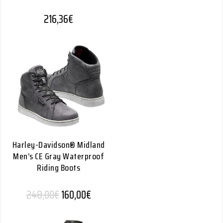
216,36
€
Harley-Davidson® Midland
Men’s CE Gray Waterproof
Riding Boots
Alkuperäinen hinta oli: 248,00€.
Nykyinen hinta on: 160,00€.
248,00
€
160,00
€