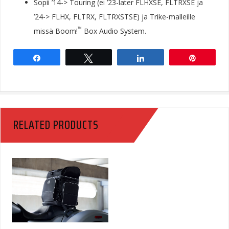
Sopii ’14-> Touring (ei ’23-later FLHXSE, FLTRXSE ja
’24-> FLHX, FLTRX, FLTRXSTSE) ja Trike-malleille
™
missä Boom!
Box Audio System.
Share
Tweet
Share
Pin
RELATED PRODUCTS