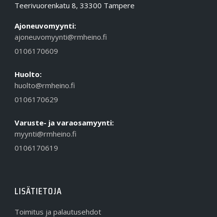
Teerivuorenkatu 8, 33300 Tampere
Ajoneuvomyynti:
ajoneuvomyynti@rmheino.fi
0106170609
Huolto:
huolto@rmheino.fi
0106170629
Varuste- ja varaosamyynti:
myynti@rmheino.fi
0106170619
LISÄTIETOJA
Toimitus ja palautusehdot