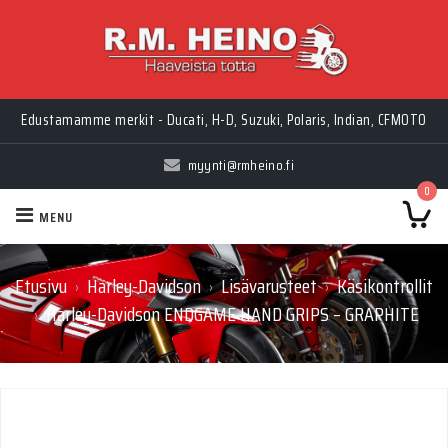
Edustamamme merkit - Ducati, H-D, Suzuki, Polaris, Indian, CFMOTO
myynti@rmheino.fi
0
MENU
Etusivu
Harley-Davidson
Lisävarusteet
Käsikontrollit
›
›
›
Harley-Davidson ENDGAME HAND GRIPS – GRAPHITE
›