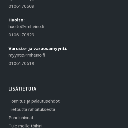
0106170609
Huolto:
huolto@rmheino.fi
0106170629
Varuste- ja varaosamyynti:
myynti@rmheino.fi
0106170619
LISÄTIETOJA
Toimitus ja palautusehdot
Tietoutta rahoituksesta
Puheluhinnat
Tule meille töihin!