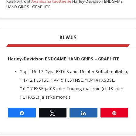
Käsikontrollit
Avainsana tuotteelle
Harley-Davidson ENDGAME
HAND GRIPS - GRAPHITE
KUVAUS
Harley-Davidson ENDGAME HAND GRIPS – GRAPHITE
Sopii ’16-’17 Dyna FXDLS and ‘16-later Softail-malleihin,
’11-’12 FLSTSE, ’14-’15 FLSTNSE, ’13-’14 FXSBSE,
’16-’17 FXSE ja ’08-later Touring-malleihin (ei ’18-later
FLTRXSE) ja Trike models
Share
Tweet
Share
Pin