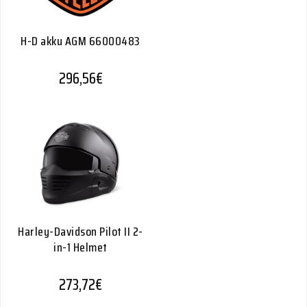
H-D akku AGM 66000483
296,56
€
Harley-Davidson Pilot II 2-
in-1 Helmet
273,72
€