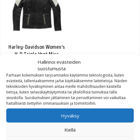
Harley-Davidson Women’s
H-D Triple Vent Miss
Enthusiast II Leather
Hallinnoi evästeiden
Jacket
suostumusta
Parhaan kokemuksen tarjoamiseksi käytämme teknologioita, kuten
evästeitä, tallentaaksemme ja/tai käyttääksemme laitetietoja. Näiden
851,39
€
tekniikoiden hyväksyminen antaa meille mahdollisuuden käsitellä
tietoja, kuten selauskäyttäytymistä tai yksilöllisiä tunnuksia tällä
sivustolla. Suostumuksen jättäminen tai peruuttaminen voi vaikuttaa
haitallisesti tiettyihin ominaisuuksiin ja toimintoihin.
Hyväksy
Kiellä