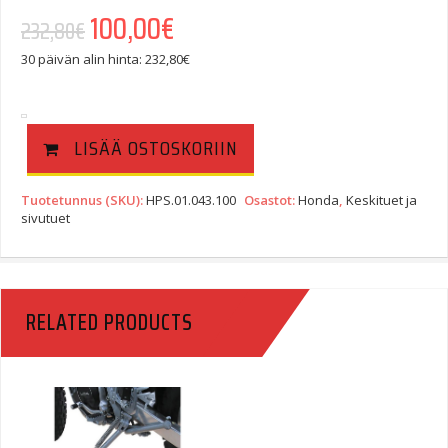
Alkuperäinen hinta oli: 232,80€.
100,00
€
Nykyinen hinta on: 100,00€.
232,80
€
30 päivän alin hinta:
232,80
€
LISÄÄ OSTOSKORIIN
Tuotetunnus (SKU):
HPS.01.043.100
Osastot:
Honda
,
Keskituet ja
sivutuet
RELATED PRODUCTS