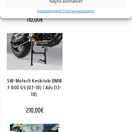
Näytä asetukset
Vannekoko 21″/18″ harmaa
Evästekäytäntö
Tietosuojalausunto
110,00
€
SW-Motech Keskituki BMW
F 800 GS (07-18) / Adv (13-
18).
210,00
€