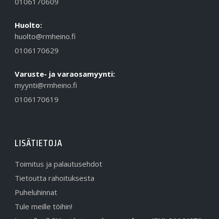
0106170609
Huolto:
huolto@rmheino.fi
0106170629
Varuste- ja varaosamyynti:
myynti@rmheino.fi
0106170619
LISÄTIETOJA
Toimitus ja palautusehdot
Tietoutta rahoituksesta
Puheluhinnat
Tule meille töihin!