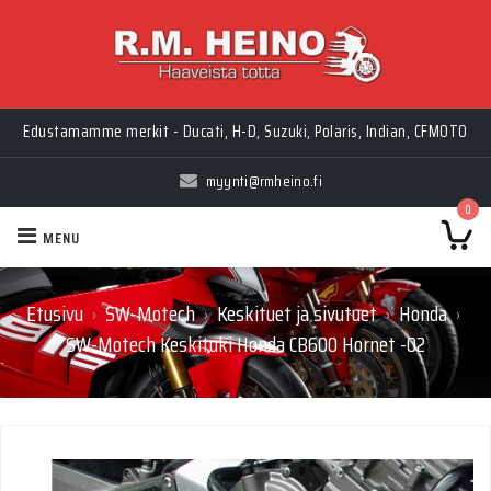
Edustamamme merkit - Ducati, H-D, Suzuki, Polaris, Indian, CFMOTO
myynti@rmheino.fi
0
MENU
Etusivu
SW-Motech
Keskituet ja sivutuet
Honda
›
›
›
›
SW-Motech Keskituki Honda CB600 Hornet -02