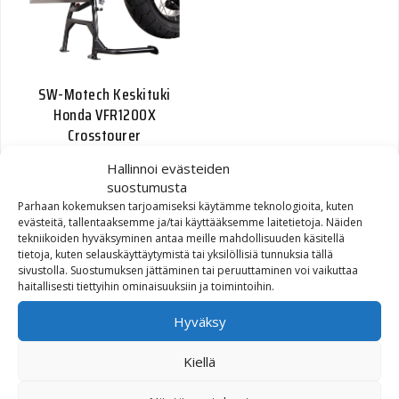
SW-Motech Keskituki
Honda VFR1200X
Crosstourer
Hallinnoi evästeiden
220,00
€
suostumusta
Parhaan kokemuksen tarjoamiseksi käytämme teknologioita, kuten
evästeitä, tallentaaksemme ja/tai käyttääksemme laitetietoja. Näiden
tekniikoiden hyväksyminen antaa meille mahdollisuuden käsitellä
tietoja, kuten selauskäyttäytymistä tai yksilöllisiä tunnuksia tällä
sivustolla. Suostumuksen jättäminen tai peruuttaminen voi vaikuttaa
haitallisesti tiettyihin ominaisuuksiin ja toimintoihin.
Hyväksy
Kiellä
SW-Motech KTM
Sivuseisontatuki