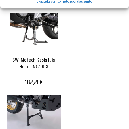
245,00
€
Evästekäytäntö
Tietosuojalausunto
SW-Motech Keskituki
Honda NC700X
182,20
€