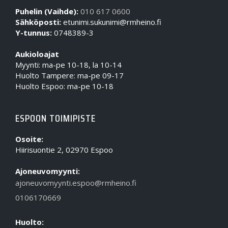
Puhelin (Vaihde):
010 617 0600
Sähköposti:
etunimi.sukunimi@rmheino.fi
Y-tunnus:
0748389-3
Aukioloajat
Myynti: ma-pe 10-18, la 10-14
Huolto Tampere: ma-pe 09-17
Huolto Espoo: ma-pe 10-18
ESPOON TOIMIPISTE
Osoite:
Hiirisuontie 2, 02970 Espoo
Ajoneuvomyynti:
ajoneuvomyynti.espoo@rmheino.fi
0106170669
Huolto: