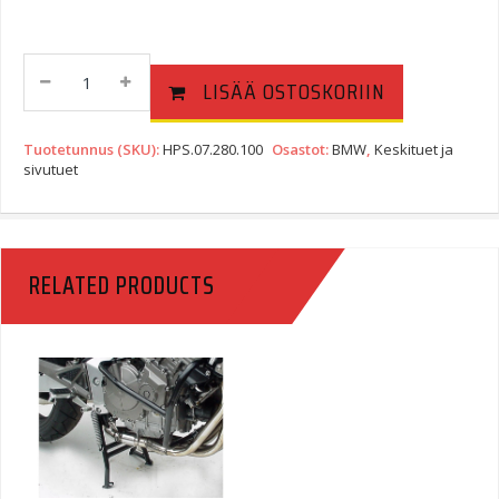
SW-
LISÄÄ OSTOSKORIIN
Motech
Keskituki
BMW
Tuotetunnus (SKU):
HPS.07.280.100
Osastot:
BMW
,
Keskituet ja
F650GS
sivutuet
Dakar
Quantity
RELATED PRODUCTS