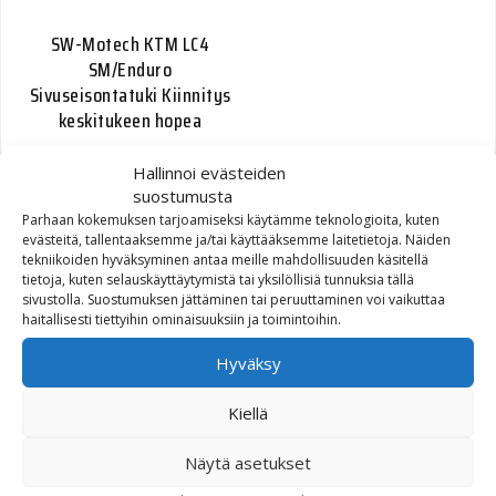
SW-Motech KTM LC4
SM/Enduro
Sivuseisontatuki Kiinnitys
keskitukeen hopea
140,00
Hallinnoi evästeiden
€
suostumusta
Parhaan kokemuksen tarjoamiseksi käytämme teknologioita, kuten
evästeitä, tallentaaksemme ja/tai käyttääksemme laitetietoja. Näiden
tekniikoiden hyväksyminen antaa meille mahdollisuuden käsitellä
tietoja, kuten selauskäyttäytymistä tai yksilöllisiä tunnuksia tällä
sivustolla. Suostumuksen jättäminen tai peruuttaminen voi vaikuttaa
haitallisesti tiettyihin ominaisuuksiin ja toimintoihin.
Hyväksy
SW-Motech Keskituki
Kiellä
Suzuki DL650 V-Strom 11-
Näytä asetukset