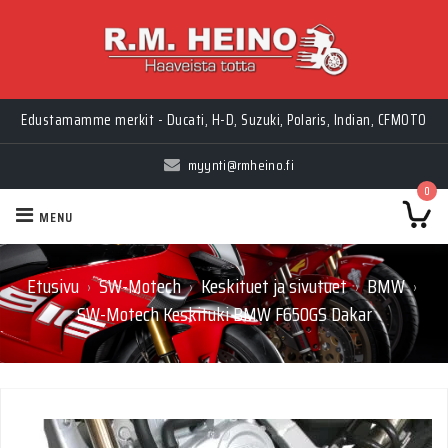
Edustamamme merkit - Ducati, H-D, Suzuki, Polaris, Indian, CFMOTO
myynti@rmheino.fi
0
MENU
Etusivu
SW-Motech
Keskituet ja sivutuet
BMW
›
›
›
›
SW-Motech Keskituki BMW F650GS Dakar