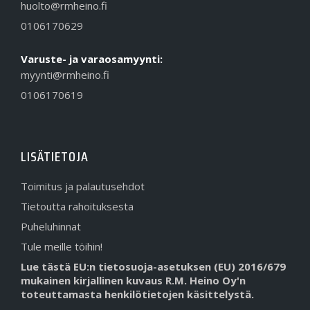
huolto@rmheino.fi
0106170629
Varuste- ja varaosamyynti:
myynti@rmheino.fi
0106170619
LISÄTIETOJA
Toimitus ja palautusehdot
Tietoutta rahoituksesta
Puheluhinnat
Tule meille töihin!
Lue tästä EU:n tietosuoja-asetuksen (EU) 2016/679
mukainen kirjallinen kuvaus R.M. Heino Oy'n
toteuttamasta henkilötietojen käsittelystä.