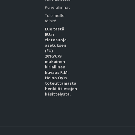
Puheluhinnat
Tule meille
töihin!
Lue tästä
EU:n
tietosuoja-
asetuksen
(EU)
2016/679
mukainen
kirjallinen
kuvaus R.M.
Heino Oy'n
toteuttamasta
henkilötietojen
käsittelystä.