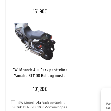
151,90
€
SW-Motech Alu-Rack peräteline
Yamaha BT1100 Bulldog musta
101,20
€
Par
tal