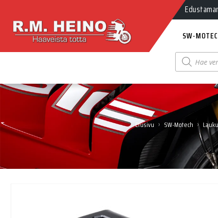
Edustamamm
SW-MOTEC
Products
search
›
›
Etusivu
SW-Motech
Lauku