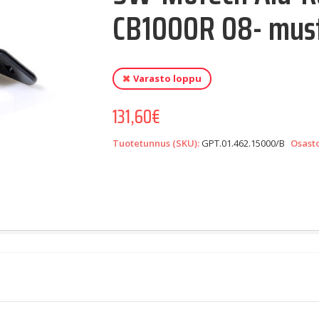
CB1000R 08- mus
Varasto loppu
131,60
€
Tuotetunnus (SKU):
GPT.01.462.15000/B
Osast