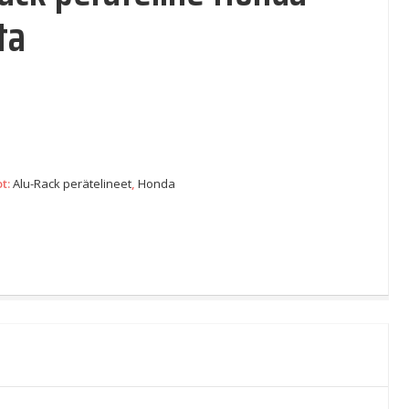
ta
ot:
Alu-Rack perätelineet
,
Honda