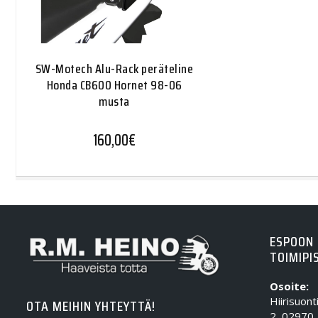
SW-Motech Alu-Rack peräteline
Honda CB600 Hornet 98-06
musta
160,00
€
ESPOON
TOIMIPI
Osoite:
Hiirisuont
OTA MEIHIN YHTEYTTÄ!
2, 02970