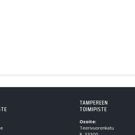
TAMPEREEN
STE
TOIMIPISTE
Osoite:
ie
Teerivuorenkatu
8, 33300