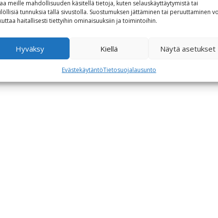
aa meille mahdollisuuden käsitellä tietoja, kuten selauskäyttäytymistä tai
ilöllisiä tunnuksia tällä sivustolla. Suostumuksen jättäminen tai peruuttaminen vo
kuttaa haitallisesti tiettyihin ominaisuuksiin ja toimintoihin.
Hyväksy
Kiellä
Näytä asetukset
Evästekäytäntö
Tietosuojalausunto