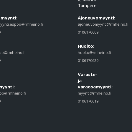
Tampere
myynti:
Ajoneuvomyynti:
yynti.espoo@rmheino.fi
ajoneuvomyynti@rmheino.fi
9
0106170609
Huolto:
oo@rmheino.fi
huolto@rmheino.fi
9
0106170629
Varuste-
ja
yynti:
varaosamyynti:
oo@rmheino.fi
myynti@rmheino.fi
9
0106170619