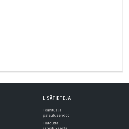
LISÄTIETOJA
Toimitus ja
palautusehdot
Tietoutta
rahoituksesta