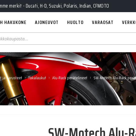
e merkit - Ducati, H-D, Suzuki, Polaris, Indian, CFMOTO
H HAKUKONE
AJONEUVOT
HUOLTO
VARAOSAT
VERKK
›
›
›
t ja varusteet
Takalaukut
Alu-Rack perätelineet
SW-Motech Alu-Rack perä
SW-Motech Alu-Ra