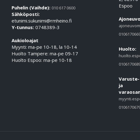
Espoo
Puhelin (Vaihde):
010 617 0600
Sähköposti:
Ajoneuvo
etunimi.sukunimi@rmheino.fi
ajoneuvom
Y-tunnus:
0748389-3
010617066
Aukioloajat
Myynti: ma-pe 10-18, la 10-14
Huolto:
Huolto Tampere: ma-pe 09-17
huolto.esp
Huolto Espoo: ma-pe 10-18
010617068
Varuste-
ja
varaosam
myynti.esp
010617067