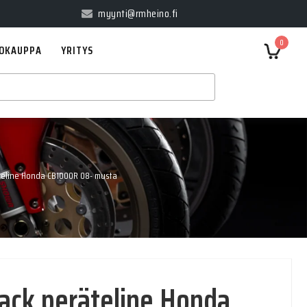
myynti@rmheino.fi
0
OKAUPPA
YRITYS
teline Honda CB1000R 08- musta
ck peräteline Honda