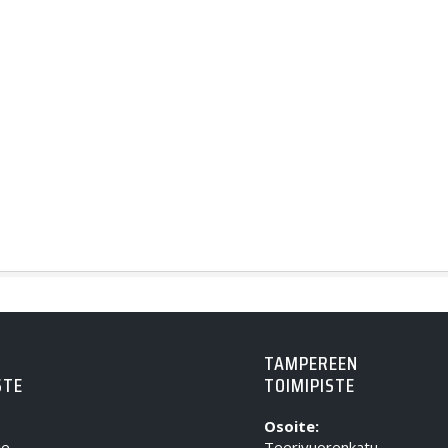
TAMPEREEN
STE
TOIMIPISTE
Osoite:
ie
Teerivuorenkatu