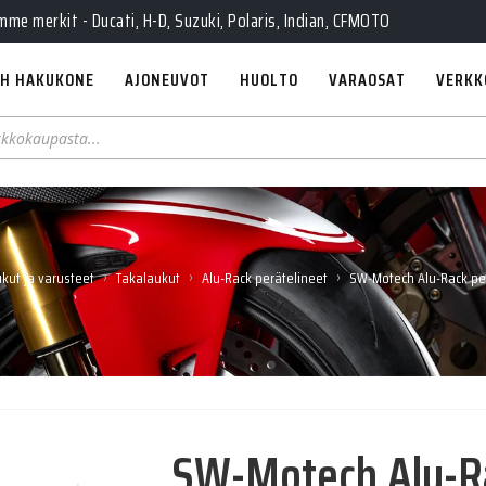
e merkit - Ducati, H-D, Suzuki, Polaris, Indian, CFMOTO
H HAKUKONE
AJONEUVOT
HUOLTO
VARAOSAT
VERKK
›
›
›
kut ja varusteet
Takalaukut
Alu-Rack perätelineet
SW-Motech Alu-Rack pe
SW-Motech Alu-R