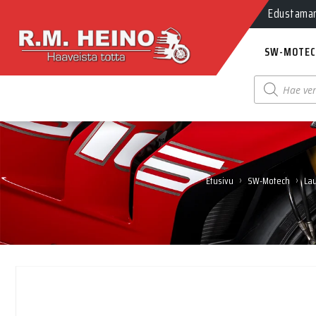
Edustamamm
SW-MOTEC
Products
search
›
›
Etusivu
SW-Motech
Lau