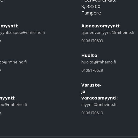
8, 33300
Tampere
myynti:
Ajoneuvomyynti:
yynti.espoo@rmheino.fi
ajoneuvomyynti@rmheino.fi
9
0106170609
Huolto:
oo@rmheino.fi
huolto@rmheino.fi
9
0106170629
Varuste-
ja
yynti:
varaosamyynti:
oo@rmheino.fi
myynti@rmheino.fi
9
0106170619