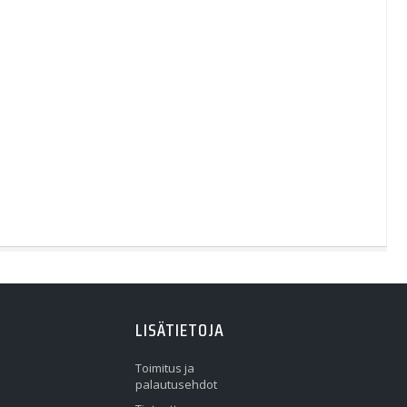
LISÄTIETOJA
Toimitus ja
palautusehdot