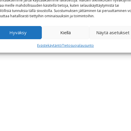
lentaaksemme ja/tai käyttääksemme laitetietoja. Näiden tekniikoiden hyväksymi
aa meille mahdollisuuden käsitellä tietoja, kuten selauskäyttäytymistä tai
ilöllisiä tunnuksia tällä sivustolla. Suostumuksen jättäminen tai peruuttaminen vo
kuttaa haitallisesti tiettyihin ominaisuuksiin ja toimintoihin.
Hyväksy
Kiellä
Näytä asetukset
Evästekäytäntö
Tietosuojalausunto