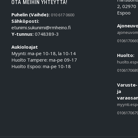
OTA MEIHIN YHTEYTTÄ!
2, 02970
Espoo
Puhelin (Vaihde):
010 617 0600
Sähköposti:
Ajoneuvo
etunimi.sukunimi@rmheino.fi
ajoneuvom
Y-tunnus:
0748389-3
010617066
Aukioloajat
Myynti: ma-pe 10-18, la 10-14
Huolto:
Huolto Tampere: ma-pe 09-17
huolto.esp
Huolto Espoo: ma-pe 10-18
010617068
Varuste-
ja
varaosam
myynti.esp
010617067