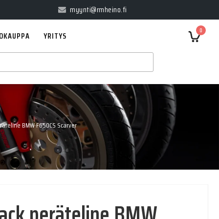
myynti@rmheino.fi
0
OKAUPPA
YRITYS
räteline BMW F650CS Scarver
ack peräteline BMW