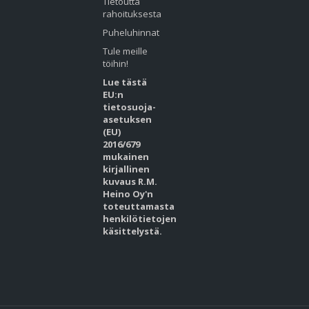
Tietoutta
rahoituksesta
Puheluhinnat
Tule meille
töihin!
Lue tästä
EU:n
tietosuoja-
asetuksen
(EU)
2016/679
mukainen
kirjallinen
kuvaus R.M.
Heino Oy'n
toteuttamasta
henkilötietojen
käsittelystä.