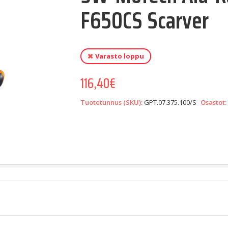
F650CS Scarver
Varasto loppu
116,40
€
Tuotetunnus (SKU):
GPT.07.375.100/S
Osastot