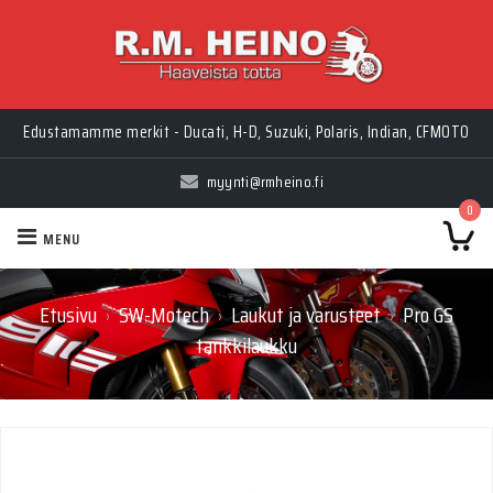
Myynti Ma-Pe 10-18, La 10-14, Huolto Ma-Pe 9-17
Edustamamme merkit - Ducati, H-D, Suzuki, Polaris, Indian, CFMOTO
myynti@rmheino.fi
0
MENU
Etusivu
SW-Motech
Laukut ja varusteet
Pro GS
›
›
›
tankkilaukku