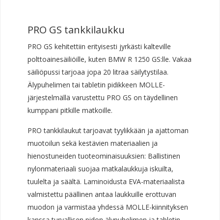
PRO GS tankkilaukku
PRO GS kehitettiin erityisesti jyrkästi kalteville
polttoainesäiliöille, kuten BMW R 1250 GS:lle. Vakaa
säiliöpussi tarjoaa jopa 20 litraa säilytystilaa.
Älypuhelimen tai tabletin pidikkeen MOLLE-
järjestelmällä varustettu PRO GS on täydellinen
kumppani pitkille matkoille.
PRO tankkilaukut tarjoavat tyylikkään ja ajattoman
muotoilun sekä kestävien materiaalien ja
hienostuneiden tuoteominaisuuksien: Ballistinen
nylonmateriaali suojaa matkalaukkuja iskuilta,
tuulelta ja säältä. Laminoidusta EVA-materiaalista
valmistettu päällinen antaa laukkuille erottuvan
muodon ja varmistaa yhdessä MOLLE-kiinnityksen
kanssa turvallisen pidon älypuhelimen ja tabletin