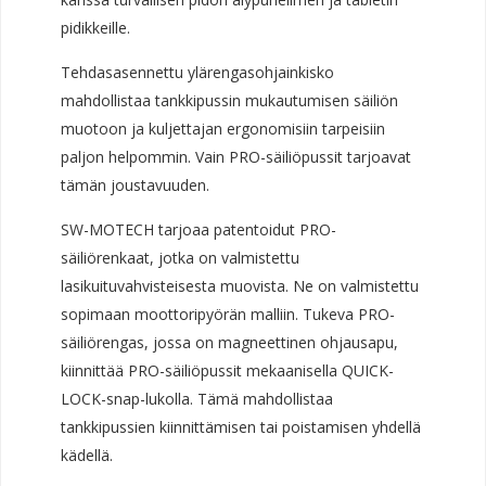
pidikkeille.
Tehdasasennettu ylärengasohjainkisko
mahdollistaa tankkipussin mukautumisen säiliön
muotoon ja kuljettajan ergonomisiin tarpeisiin
paljon helpommin. Vain PRO-säiliöpussit tarjoavat
tämän joustavuuden.
SW-MOTECH tarjoaa patentoidut PRO-
säiliörenkaat, jotka on valmistettu
lasikuituvahvisteisesta muovista. Ne on valmistettu
sopimaan moottoripyörän malliin. Tukeva PRO-
säiliörengas, jossa on magneettinen ohjausapu,
kiinnittää PRO-säiliöpussit mekaanisella QUICK-
LOCK-snap-lukolla. Tämä mahdollistaa
tankkipussien kiinnittämisen tai poistamisen yhdellä
kädellä.