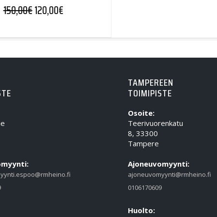
150,00
€
120,00
€
TAMPEREEN
STE
TOIMIPISTE
Osoite:
ie
Teerivuorenkatu
8, 33300
Tampere
myynti:
Ajoneuvomyynti:
yynti.espoo@rmheino.fi
ajoneuvomyynti@rmheino.fi
9
0106170609
Huolto: