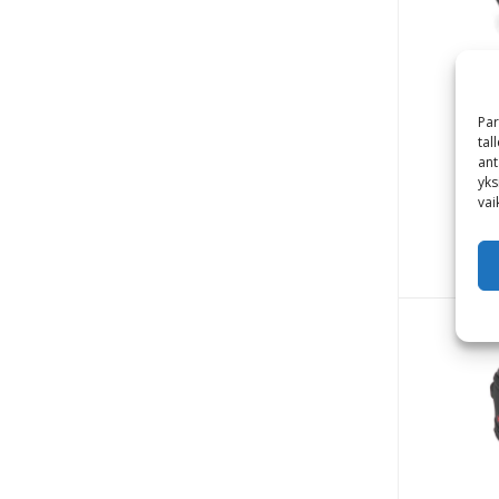
Par
tal
PR
ant
yks
vai