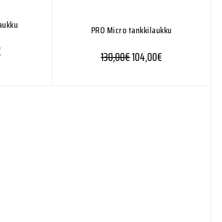
aukku
PRO Micro tankkilaukku
€
130,00
€
104,00
€