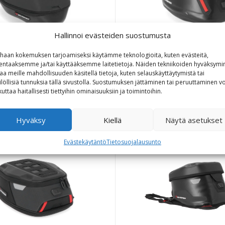
Hallinnoi evästeiden suostumusta
haan kokemuksen tarjoamiseksi käytämme teknologioita, kuten evästeitä,
PRO Yukon WP tankkil
lentaaksemme ja/tai käyttääksemme laitetietoja. Näiden tekniikoiden hyväksymi
O Engage tankkilaukku
aa meille mahdollisuuden käsitellä tietoja, kuten selauskäyttäytymistä tai
ilöllisiä tunnuksia tällä sivustolla. Suostumuksen jättäminen tai peruuttaminen vo
160,00
€
128,00
170,00
€
136,00
€
kuttaa haitallisesti tiettyihin ominaisuuksiin ja toimintoihin.
Hyväksy
Kiellä
Näytä asetukset
Evästekäytäntö
Tietosuojalausunto