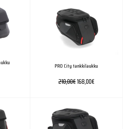
aukku
PRO City tankkilaukku
210,00
€
168,00
€