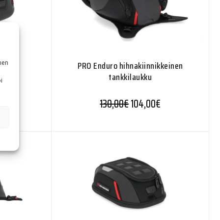
aukku
nen
PRO Enduro hihnakiinnikkeinen
tankkilaukku
i
€
130,00
€
104,00
€