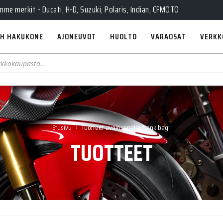
e merkit - Ducati, H-D, Suzuki, Polaris, Indian, CFMOTO
H HAKUKONE
AJONEUVOT
HUOLTO
VARAOSAT
VERKK
›
Etusivu
Tuotteet avainsanalla “tank bag”
TUOTTEET