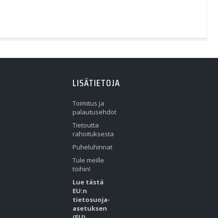
LISÄTIETOJA
Toimitus ja
palautusehdot
Tietoutta
rahoituksesta
Puheluhinnat
Tule meille
töihin!
Lue tästä
EU:n
tietosuoja-
asetuksen
(EU)