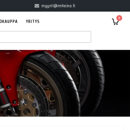
myynti@rmheino.fi
0
OKAUPPA
YRITYS