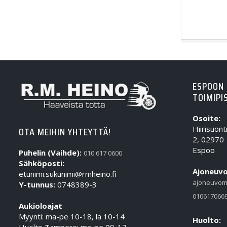
ESPOON
TOIMIPI
Osoite:
Hiirisuont
OTA MEIHIN YHTEYTTÄ!
2, 02970
Espoo
Puhelin (Vaihde):
010 617 0600
Sähköposti:
Ajoneuvo
etunimi.sukunimi@rmheino.fi
ajoneuvom
Y-tunnus:
0748389-3
010617066
Aukioloajat
Myynti: ma-pe 10-18, la 10-14
Huolto: