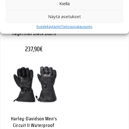
Kiellä
Näytä asetukset
Harley-Davidson
Evästekäytäntö
Tietosuojalausunto
Hagerman Black Boots
237,90
€
Harley-Davidson Men’s
Circuit II Waterproof