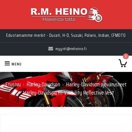
Edustamamme merkit - Ducati, H-D, Suzuki, Polaris, Indian, CFMOTO
myynti@rmheino.fi
0
MENU
Etusivu
Harley-Davidson
Harley-Davidson ajovarusteet
›
›
Harley-Davidson Hi-Visibility Reflective Vest
›