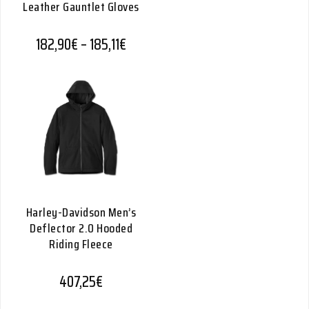
Leather Gauntlet Gloves
Hintaluokka: 182,90€ - 185,11€
182,90
€
–
185,11
€
Harley-Davidson Men’s
Deflector 2.0 Hooded
Riding Fleece
407,25
€