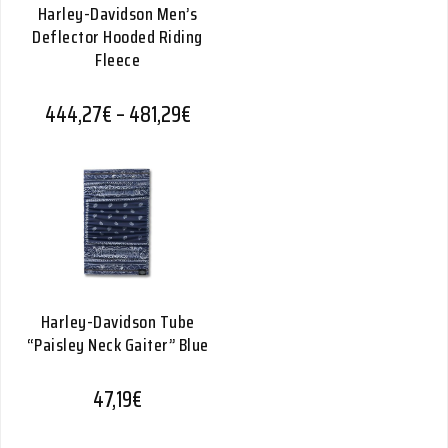
Harley-Davidson Men’s
Deflector Hooded Riding
Fleece
Hintaluokka: 444,27€ - 481,29€
444,27
€
–
481,29
€
Harley-Davidson Tube
“Paisley Neck Gaiter” Blue
47,19
€