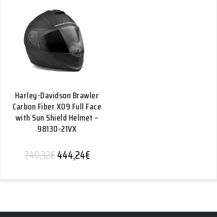
Harley-Davidson Brawler
Carbon Fiber X09 Full Face
with Sun Shield Helmet –
98130-21VX
Alkuperäinen hinta oli: 740,32€.
Nykyinen hinta on: 444,24€.
740,32
€
444,24
€