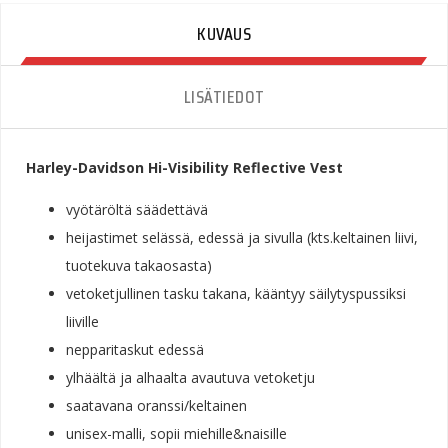
KUVAUS
LISÄTIEDOT
Harley-Davidson Hi-Visibility Reflective Vest
vyötäröltä säädettävä
heijastimet selässä, edessä ja sivulla (kts.keltainen liivi,
tuotekuva takaosasta)
vetoketjullinen tasku takana, kääntyy säilytyspussiksi
liiville
nepparitaskut edessä
ylhäältä ja alhaalta avautuva vetoketju
saatavana oranssi/keltainen
unisex-malli, sopii miehille&naisille