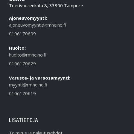
Teerivuorenkatu 8, 33300 Tampere
Ajoneuvomyynti:
ajoneuvomyynti@rmheino.fi
0106170609
Huolto:
huolto@rmheino.fi
0106170629
Varuste- ja varaosamyynti:
myynti@rmheino.fi
0106170619
LISÄTIETOJA
Toimitus ja palautusehdot