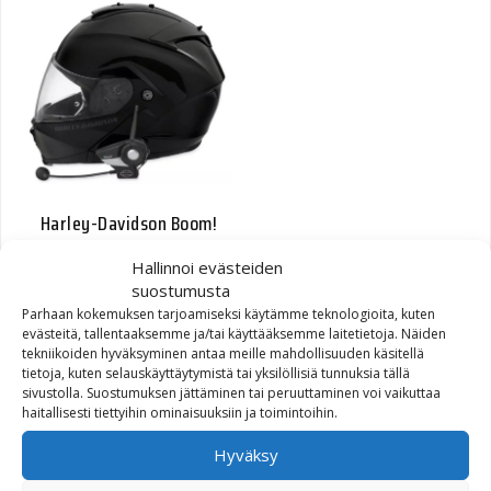
Harley-Davidson Boom!
Audio 20S Bluetooth
Hallinnoi evästeiden
Helmet Single Headset
suostumusta
Parhaan kokemuksen tarjoamiseksi käytämme teknologioita, kuten
436,49
€
evästeitä, tallentaaksemme ja/tai käyttääksemme laitetietoja. Näiden
tekniikoiden hyväksyminen antaa meille mahdollisuuden käsitellä
tietoja, kuten selauskäyttäytymistä tai yksilöllisiä tunnuksia tällä
sivustolla. Suostumuksen jättäminen tai peruuttaminen voi vaikuttaa
haitallisesti tiettyihin ominaisuuksiin ja toimintoihin.
Hyväksy