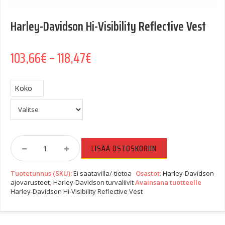
Harley-Davidson Hi-Visibility Reflective Vest
Hintaluokka: 103,66€ - 118,4
103,66
€
–
118,47
€
Koko
Harley-
LISÄÄ OSTOSKORIIN
Davidson
Hi-
Tuotetunnus (SKU):
Ei saatavilla/-tietoa
Osastot:
Harley-Davidson
Visibility
ajovarusteet
,
Harley-Davidson turvaliivit
Avainsana tuotteelle
Reflective
Harley-Davidson Hi-Visibility Reflective Vest
Vest
Quantity