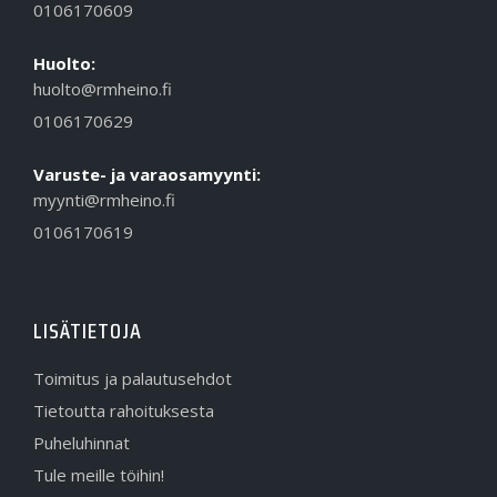
0106170609
Huolto:
huolto@rmheino.fi
0106170629
Varuste- ja varaosamyynti:
myynti@rmheino.fi
0106170619
LISÄTIETOJA
Toimitus ja palautusehdot
Tietoutta rahoituksesta
Puheluhinnat
Tule meille töihin!