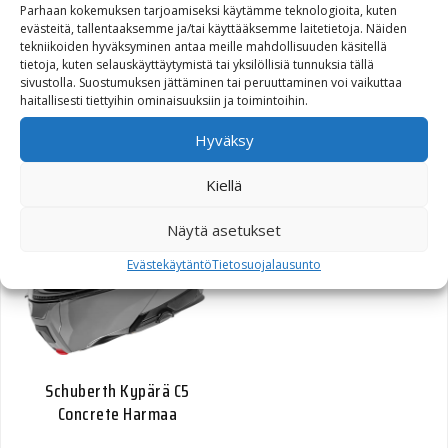
Parhaan kokemuksen tarjoamiseksi käytämme teknologioita, kuten
evästeitä, tallentaaksemme ja/tai käyttääksemme laitetietoja. Näiden
TCX ST-FIGHTER GORE-TEX
tekniikoiden hyväksyminen antaa meille mahdollisuuden käsitellä
Ajosaapas
tietoja, kuten selauskäyttäytymistä tai yksilöllisiä tunnuksia tällä
sivustolla. Suostumuksen jättäminen tai peruuttaminen voi vaikuttaa
haitallisesti tiettyihin ominaisuuksiin ja toimintoihin.
Hintaluokka: 299,00€ - 302,70€
299,00
€
–
302,70
€
Hyväksy
Kiellä
Näytä asetukset
Evästekäytäntö
Tietosuojalausunto
Schuberth Kypärä C5
Concrete Harmaa