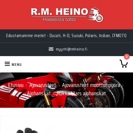
Edustamamme merkit - Ducati, H-D, Suzuki, Polaris, Indian, CFMOTO
myynti@rmheino.fi
0
MENU
Etusivu
Ajovarusteet
Ajovarusteet moottoripyörä
›
›
›
Ajohanskat
Rukka Mars ajohanskat
›