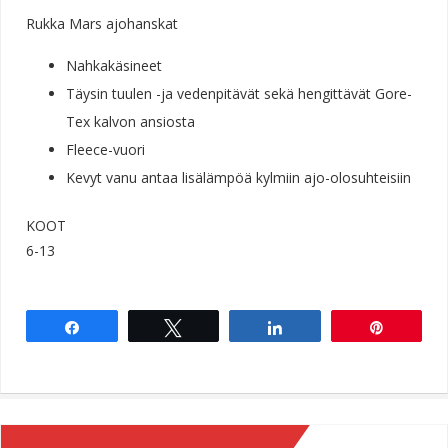
Rukka Mars ajohanskat
Nahkakäsineet
Täysin tuulen -ja vedenpitävät sekä hengittävät Gore-
Tex kalvon ansiosta
Fleece-vuori
Kevyt vanu antaa lisälämpöä kylmiin ajo-olosuhteisiin
KOOT
6-13
Share
Tweet
Share
Pin