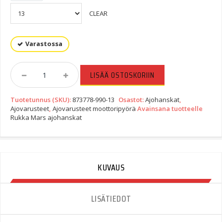
CLEAR
Varastossa
Rukka
LISÄÄ OSTOSKORIIN
Mars
Ajohanskat
Tuotetunnus (SKU):
873778-990-13
Osastot:
Ajohanskat
,
Quantity
Ajovarusteet
,
Ajovarusteet moottoripyörä
Avainsana tuotteelle
Rukka Mars ajohanskat
KUVAUS
LISÄTIEDOT