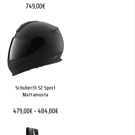
749,00
€
Schuberth S2 Sport
Mattamusta
Hintaluokka: 479,00€ - 484,80€
479,00
€
–
484,80
€