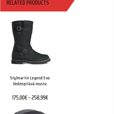
RELATED PRODUCTS
Stylmartin Legend Evo
Vedenpitävä musta
Hintaluokka: 175,00€ - 258,99€
175,00
€
–
258,99
€