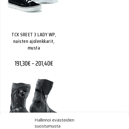
TCX SREET 3 LADY WP,
naisten ajolenkkarit,
musta
Hintaluokka: 191,30€ - 201,40€
191,30
€
–
201,40
€
Hallinnoi evästeiden
suostumusta