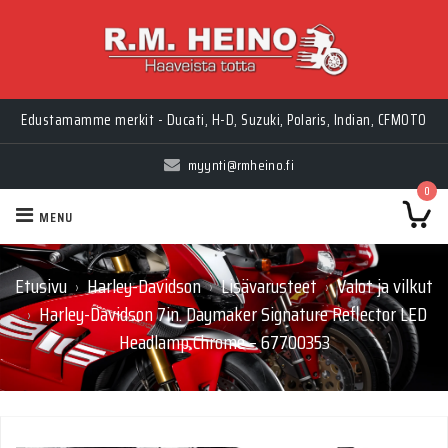
Edustamamme merkit - Ducati, H-D, Suzuki, Polaris, Indian, CFMOTO
myynti@rmheino.fi
0
MENU
Etusivu
Harley-Davidson
Lisävarusteet
Valot ja vilkut
›
›
›
Harley-Davidson 7in. Daymaker Signature Reflector LED
›
Headlamp Chrome – 67700353