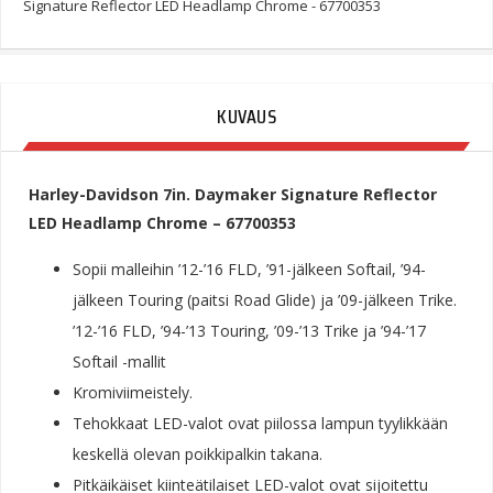
Signature Reflector LED Headlamp Chrome - 67700353
KUVAUS
Harley-Davidson 7in. Daymaker Signature Reflector
LED Headlamp Chrome – 67700353
Sopii malleihin ’12-’16 FLD, ’91-jälkeen Softail, ’94-
jälkeen Touring (paitsi Road Glide) ja ’09-jälkeen Trike.
’12-’16 FLD, ’94-’13 Touring, ’09-’13 Trike ja ’94-’17
Softail -mallit
Kromiviimeistely.
Tehokkaat LED-valot ovat piilossa lampun tyylikkään
keskellä olevan poikkipalkin takana.
Pitkäikäiset kiinteätilaiset LED-valot ovat sijoitettu