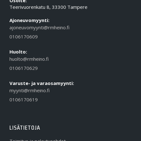
Osoite:
Teerivuorenkatu 8, 33300 Tampere
Ajoneuvomyynti:
ajoneuvomyynti@rmheino.fi
0106170609
Huolto:
huolto@rmheino.fi
0106170629
Varuste- ja varaosamyynti:
myynti@rmheino.fi
0106170619
LISÄTIETOJA
Toimitus ja palautusehdot