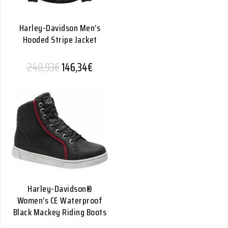
Harley-Davidson Men’s
Hooded Stripe Jacket
Alkuperäinen hinta oli: 240,93€.
Nykyinen hinta on: 146,34€.
240,93
€
146,34
€
Harley-Davidson®
Women’s CE Waterproof
Black Mackey Riding Boots