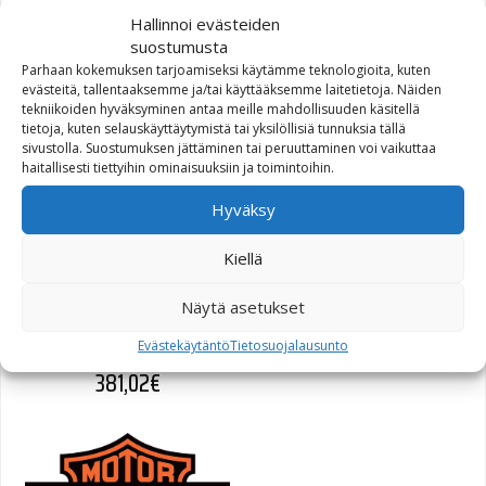
Alkuperäinen hinta oli: 234,80€.
Nykyinen hinta on: 151,00€.
234,80
€
151,00
€
Hallinnoi evästeiden
suostumusta
Parhaan kokemuksen tarjoamiseksi käytämme teknologioita, kuten
evästeitä, tallentaaksemme ja/tai käyttääksemme laitetietoja. Näiden
tekniikoiden hyväksyminen antaa meille mahdollisuuden käsitellä
tietoja, kuten selauskäyttäytymistä tai yksilöllisiä tunnuksia tällä
sivustolla. Suostumuksen jättäminen tai peruuttaminen voi vaikuttaa
haitallisesti tiettyihin ominaisuuksiin ja toimintoihin.
Hyväksy
Kiellä
Harley-Davidson Sport
Näytä asetukset
Glide 2-in-1 Helmet
Evästekäytäntö
Tietosuojalausunto
381,02
€