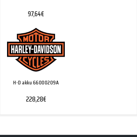
97,64
€
H-D akku 66000209A
228,28
€