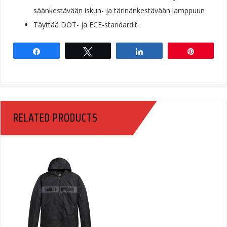
säänkestävään iskun- ja tärinänkestävään lamppuun
Täyttää DOT- ja ECE-standardit.
Share
Tweet
Share
Pin
RELATED PRODUCTS