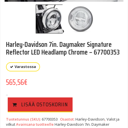
Harley-Davidson 7in. Daymaker Signature
Reflector LED Headlamp Chrome – 67700353
Varastossa
565,56
€
LISÄÄ OSTOSKORIIN
Tuotetunnus (SKU):
67700353
Osastot:
Harley-Davidson
,
Valot ja
vilkut
Avainsana tuotteelle
Harley-Davidson 7in. Daymaker