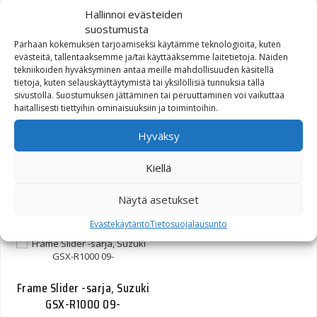
116,40
€
Hallinnoi evästeiden
suostumusta
Parhaan kokemuksen tarjoamiseksi käytämme teknologioita, kuten
evästeitä, tallentaaksemme ja/tai käyttääksemme laitetietoja. Näiden
tekniikoiden hyväksyminen antaa meille mahdollisuuden käsitellä
tietoja, kuten selauskäyttäytymistä tai yksilöllisiä tunnuksia tällä
sivustolla. Suostumuksen jättäminen tai peruuttaminen voi vaikuttaa
haitallisesti tiettyihin ominaisuuksiin ja toimintoihin.
Hyväksy
Frame Slider -sarja,
Yamaha YZF-R6 08-
Kiellä
Näytä asetukset
101,20
€
Evästekäytäntö
Tietosuojalausunto
Frame Slider -sarja, Suzuki
GSX-R1000 09-