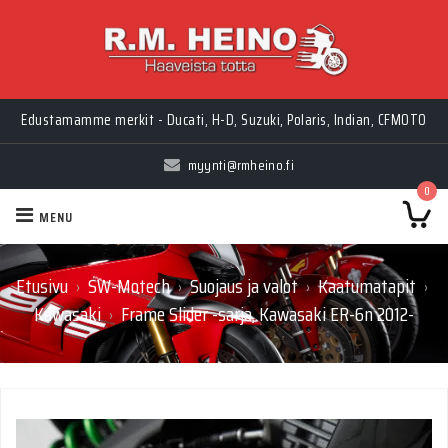
Edustamamme merkit - Ducati, H-D, Suzuki, Polaris, Indian, CFMOTO
myynti@rmheino.fi
0
MENU
Etusivu
SW-Motech
Suojaus ja valot
Kaatumatapit
›
›
›
›
Kawasaki
Frame Slider -sarja, Kawasaki ER-6n 2012-
›