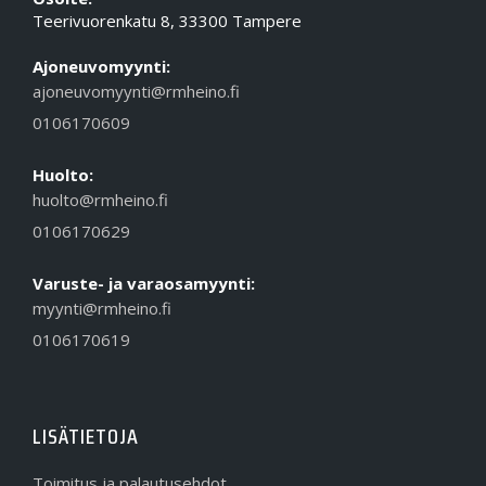
Teerivuorenkatu 8, 33300 Tampere
Ajoneuvomyynti:
ajoneuvomyynti@rmheino.fi
0106170609
Huolto:
huolto@rmheino.fi
0106170629
Varuste- ja varaosamyynti:
myynti@rmheino.fi
0106170619
LISÄTIETOJA
Toimitus ja palautusehdot