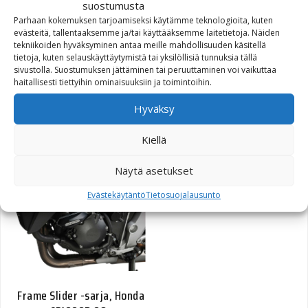
suostumusta
Parhaan kokemuksen tarjoamiseksi käytämme teknologioita, kuten
evästeitä, tallentaaksemme ja/tai käyttääksemme laitetietoja. Näiden
tekniikoiden hyväksyminen antaa meille mahdollisuuden käsitellä
tietoja, kuten selauskäyttäytymistä tai yksilöllisiä tunnuksia tällä
sivustolla. Suostumuksen jättäminen tai peruuttaminen voi vaikuttaa
haitallisesti tiettyihin ominaisuuksiin ja toimintoihin.
Frame Slider -sarja,
Hyväksy
Kawasaki ER-6f/ER-6n 09-
Kiellä
126,60
€
Näytä asetukset
Evästekäytäntö
Tietosuojalausunto
Frame Slider -sarja, Honda