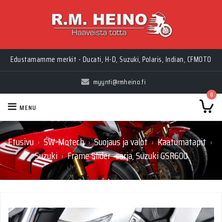
Edustamamme merkit - Ducati, H-D, Suzuki, Polaris, Indian, CFMOTO
myynti@rmheino.fi
0
MENU
Etusivu
SW-Motech
Suojaus ja valot
Kaatumatapit
›
›
›
›
Suzuki
Frame Slider -sarja, Suzuki GSR600
›