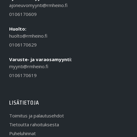
ajoneuvomyynti@rmheino.fi
0106170609
Huolto:
huolto@rmheino.fi
0106170629
Varuste- ja varaosamyynti:
myynti@rmheino.fi
0106170619
LISÄTIETOJA
Toimitus ja palautusehdot
Tietoutta rahoituksesta
Puheluhinnat