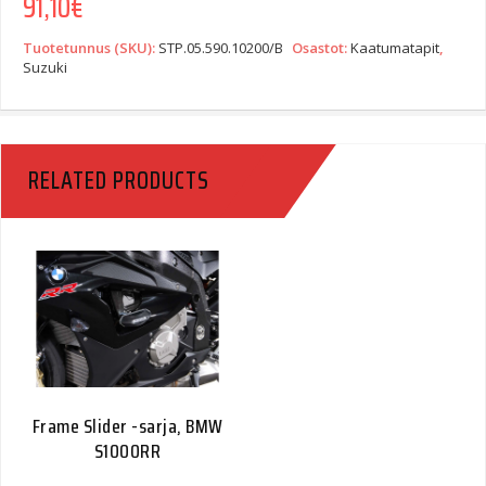
91,10
€
Tuotetunnus (SKU):
STP.05.590.10200/B
Osastot:
Kaatumatapit
,
Suzuki
RELATED PRODUCTS
Frame Slider -sarja, BMW
S1000RR