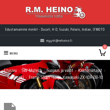
Myynti Ma-Pe 10-18, La 10-14, Huolto Ma-Pe 9-17
Edustamamme merkit - Ducati, H-D, Suzuki, Polaris, Indian, CFMOTO
myynti@rmheino.fi
0
MENU
Etusivu
SW-Motech
Suojaus ja valot
Kaatumatapit
›
›
›
›
Kawasaki
Frame Slider -sarja, Kawasaki ZX-10R 08-10
›