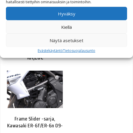
haitallisesti tiettyihin ominaisuuksiin ja toimintoihin.
Hyväksy
Kiellä
Frame Slider -sarja,
Yamaha YZF-R6 08-
Näytä asetukset
Evästekäytäntö
Tietosuojalausunto
101,20
€
Frame Slider -sarja,
Kawasaki ER-6f/ER-6n 09-