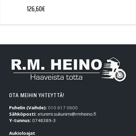
126,60
€
OTA MEIHIN YHTEYTTÄ!
Puhelin (Vaihde):
010 617 0600
Sähköposti:
etunimi.sukunimi@rmheino.fi
Y-tunnus:
0748389-3
Aukioloajat