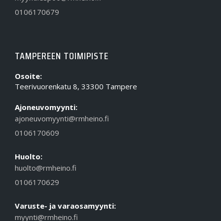
0106170679
TAMPEREEN TOIMIPISTE
Osoite:
Teerivuorenkatu 8, 33300 Tampere
Ajoneuvomyynti:
ajoneuvomyynti@rmheino.fi
0106170609
Huolto:
huolto@rmheino.fi
0106170629
Varuste- ja varaosamyynti:
myynti@rmheino.fi