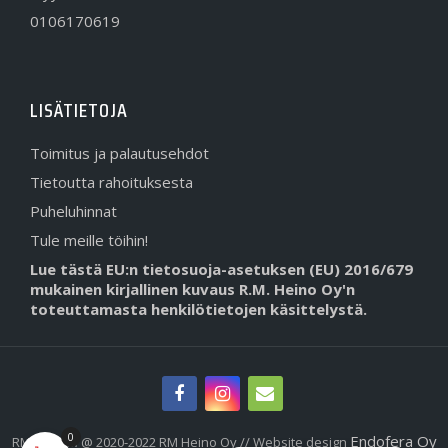
0106170619
LISÄTIETOJA
Toimitus ja palautusehdot
Tietoutta rahoituksesta
Puheluhinnat
Tule meille töihin!
Lue tästä EU:n tietosuoja-asetuksen (EU) 2016/679
mukainen kirjallinen kuvaus R.M. Heino Oy'n
toteuttamasta henkilötietojen käsittelystä.
0
Endofera Oy
RMHeino.fi @ 2020-2022 RM Heino Oy // Website design