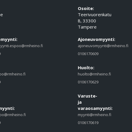
Osoite:
ie
Teerivuorenkatu
8, 33300
Tampere
myynti:
Ajoneuvomyynti:
yynti.espoo@rmheino.fi
ajoneuvomyynti@rmheino.fi
9
0106170609
Huolto:
oo@rmheino.fi
huolto@rmheino.fi
9
0106170629
Varuste-
ja
yynti:
varaosamyynti:
oo@rmheino.fi
myynti@rmheino.fi
9
0106170619