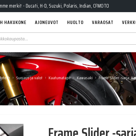
e merkit - Ducati, H-D, Suzuki, Polaris, Indian, CFMOTO
H HAKUKONE
AJONEUVOT
HUOLTO
VARAOSAT
VERKK
›
›
›
›
otech
Suojaus ja valot
Kaatumatapit
Kawasaki
Frame Slider -sarja, K
Frame Slider -sar