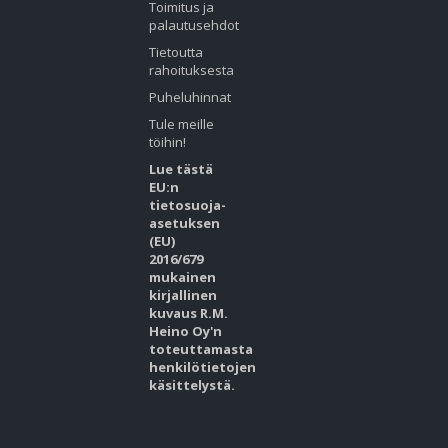
Toimitus ja
palautusehdot
Tietoutta
rahoituksesta
Puheluhinnat
Tule meille
töihin!
Lue tästä
EU:n
tietosuoja-
asetuksen
(EU)
2016/679
mukainen
kirjallinen
kuvaus R.M.
Heino Oy'n
toteuttamasta
henkilötietojen
käsittelystä.