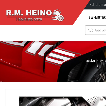
Edustamamm
SW-MOTEC
Products
search
›
Etusivu
SW-M