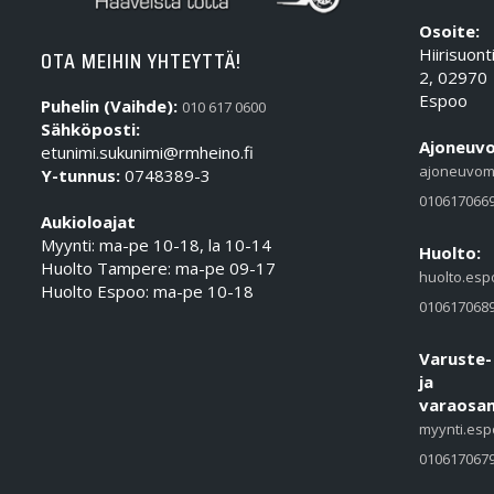
Osoite:
Hiirisuont
OTA MEIHIN YHTEYTTÄ!
2, 02970
Espoo
Puhelin (Vaihde):
010 617 0600
Sähköposti:
Ajoneuvo
etunimi.sukunimi@rmheino.fi
ajoneuvom
Y-tunnus:
0748389-3
010617066
Aukioloajat
Myynti: ma-pe 10-18, la 10-14
Huolto:
Huolto Tampere: ma-pe 09-17
huolto.esp
Huolto Espoo: ma-pe 10-18
010617068
Varuste-
ja
varaosam
myynti.esp
010617067