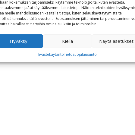
haan kokemuksen tarjoamiseksi käytämme teknologioita, kuten evästeitä,
lentaaksemme ja/tai käyttääksemme laitetietoja. Näiden tekniikoiden hyväksymi
aa meille mahdollisuuden käsitellä tietoja, kuten selauskäyttäytymistä tai
ilöllisiä tunnuksia tällä sivustolla. Suostumuksen jättäminen tai peruuttaminen vo
kuttaa haitallisesti tiettyihin ominaisuuksiin ja toimintoihin.
Hyväksy
Kiellä
Näytä asetukset
Evästekäytäntö
Tietosuojalausunto