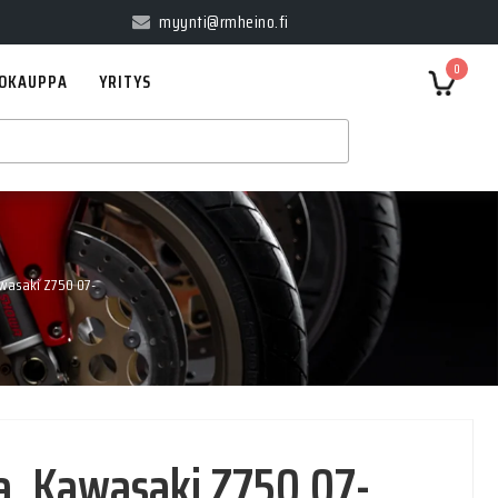
myynti@rmheino.fi
0
OKAUPPA
YRITYS
awasaki Z750 07-
ja, Kawasaki Z750 07-