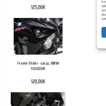
Par
125,00
€
tal
ant
yks
vai
Frame Slider -sarja, BMW
S1000RR
120,00
€