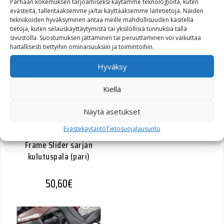
Frame Slider -sarja, Suzuki
Parhaan kokemuksen tarjoamiseksi käytämme teknologioita, kuten
evästeitä, tallentaaksemme ja/tai käyttääksemme laitetietoja. Näiden
GSX-R600 08-
tekniikoiden hyväksyminen antaa meille mahdollisuuden käsitellä
tietoja, kuten selauskäyttäytymistä tai yksilöllisiä tunnuksia tällä
116,40
€
sivustolla. Suostumuksen jättäminen tai peruuttaminen voi vaikuttaa
haitallisesti tiettyihin ominaisuuksiin ja toimintoihin.
Hyväksy
Kiellä
Näytä asetukset
Evästekäytäntö
Tietosuojalausunto
Frame Slider sarjan
kulutuspala (pari)
50,60
€