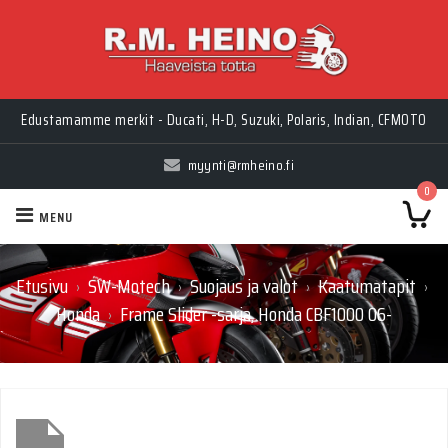
Edustamamme merkit - Ducati, H-D, Suzuki, Polaris, Indian, CFMOTO
myynti@rmheino.fi
0
MENU
Etusivu
SW-Motech
Suojaus ja valot
Kaatumatapit
›
›
›
›
Honda
Frame Slider -sarja, Honda CBF1000 06-
›