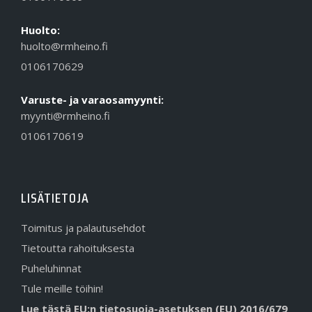
Huolto:
huolto@rmheino.fi
0106170629
Varuste- ja varaosamyynti:
myynti@rmheino.fi
0106170619
LISÄTIETOJA
Toimitus ja palautusehdot
Tietoutta rahoituksesta
Puheluhinnat
Tule meille töihin!
Lue tästä EU:n tietosuoja-asetuksen (EU) 2016/679