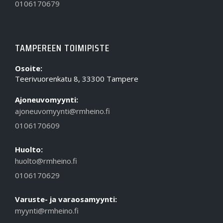
0106170679
TAMPEREEN TOIMIPISTE
Osoite:
Teerivuorenkatu 8, 33300 Tampere
Ajoneuvomyynti:
ajoneuvomyynti@rmheino.fi
0106170609
Huolto:
huolto@rmheino.fi
0106170629
Varuste- ja varaosamyynti:
myynti@rmheino.fi