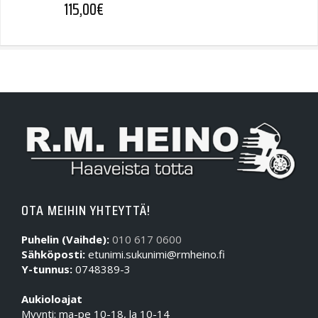
115,00
€
OTA MEIHIN YHTEYTTÄ!
Puhelin (Vaihde):
010 617 0600
Sähköposti:
etunimi.sukunimi@rmheino.fi
Y-tunnus:
0748389-3
Aukioloajat
Myynti: ma-pe 10-18, la 10-14