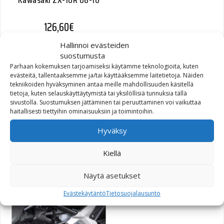
126,60
€
Hallinnoi evästeiden
suostumusta
Parhaan kokemuksen tarjoamiseksi käytämme teknologioita, kuten
evästeitä, tallentaaksemme ja/tai käyttääksemme laitetietoja. Näiden
tekniikoiden hyväksyminen antaa meille mahdollisuuden käsitellä
tietoja, kuten selauskäyttäytymistä tai yksilöllisiä tunnuksia tällä
sivustolla. Suostumuksen jättäminen tai peruuttaminen voi vaikuttaa
haitallisesti tiettyihin ominaisuuksiin ja toimintoihin.
Frame Slider -sarja,
Hyväksy
Yamaha YZF-R6 08-
Kiellä
101,20
€
Näytä asetukset
Evästekäytäntö
Tietosuojalausunto