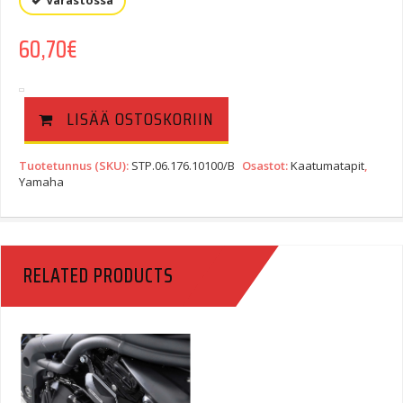
Varastossa
60,70
€
LISÄÄ OSTOSKORIIN
Tuotetunnus (SKU):
STP.06.176.10100/B
Osastot:
Kaatumatapit
,
Yamaha
RELATED PRODUCTS