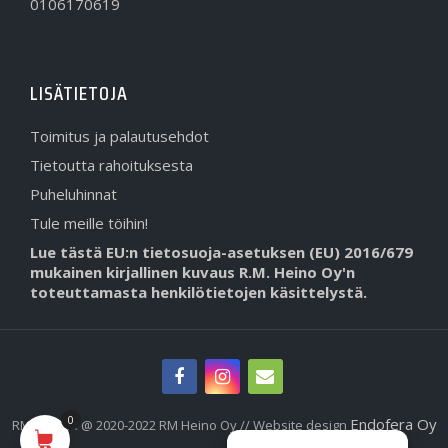
0106170619
LISÄTIETOJA
Toimitus ja palautusehdot
Tietoutta rahoituksesta
Puheluhinnat
Tule meille töihin!
Lue tästä EU:n tietosuoja-asetuksen (EU) 2016/679
mukainen kirjallinen kuvaus R.M. Heino Oy'n
toteuttamasta henkilötietojen käsittelystä.
0
Endofera Oy
RMHeino.fi @ 2020-2022 RM Heino Oy // Website design