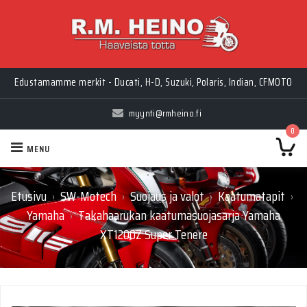
Edustamamme merkit - Ducati, H-D, Suzuki, Polaris, Indian, CFMOTO
myynti@rmheino.fi
0
MENU
Etusivu
SW-Motech
Suojaus ja valot
Kaatumatapit
›
›
›
›
Yamaha
Takahaarukan kaatumasuojasarja Yamaha
›
XT1200Z Super Tenere