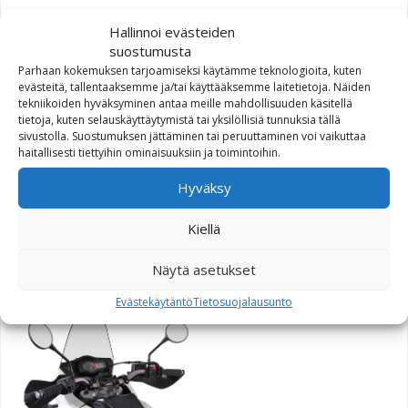
Hallinnoi evästeiden
suostumusta
Parhaan kokemuksen tarjoamiseksi käytämme teknologioita, kuten
evästeitä, tallentaaksemme ja/tai käyttääksemme laitetietoja. Näiden
tekniikoiden hyväksyminen antaa meille mahdollisuuden käsitellä
tietoja, kuten selauskäyttäytymistä tai yksilöllisiä tunnuksia tällä
sivustolla. Suostumuksen jättäminen tai peruuttaminen voi vaikuttaa
haitallisesti tiettyihin ominaisuuksiin ja toimintoihin.
SW-Motech Quick-Lock
GPS-pidike Honda /
Hyväksy
Triumph / Yamaha
Kiellä
60,70
€
Näytä asetukset
Evästekäytäntö
Tietosuojalausunto