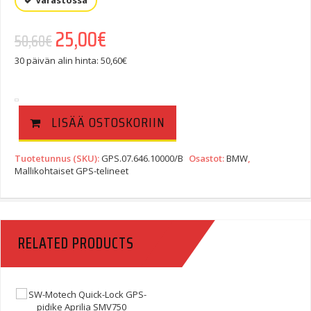
Varastossa
Alkuperäinen hinta oli: 50,60€.
25,00
€
Nykyinen hinta on: 25,00€.
50,60
€
30 päivän alin hinta:
50,60
€
LISÄÄ OSTOSKORIIN
Tuotetunnus (SKU):
GPS.07.646.10000/B
Osastot:
BMW
,
Mallikohtaiset GPS-telineet
RELATED PRODUCTS