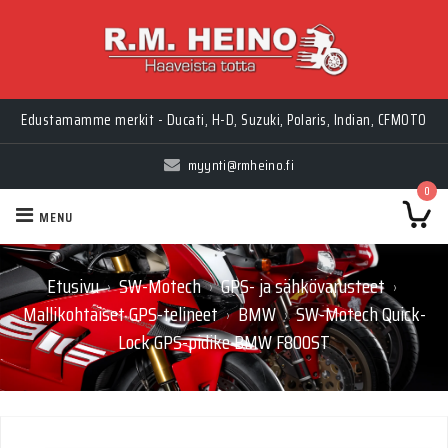
Edustamamme merkit - Ducati, H-D, Suzuki, Polaris, Indian, CFMOTO
myynti@rmheino.fi
0
MENU
Etusivu
SW-Motech
GPS- ja sähkövarusteet
›
›
›
Mallikohtaiset GPS-telineet
BMW
SW-Motech Quick-
›
›
Lock GPS-pidike BMW F800ST