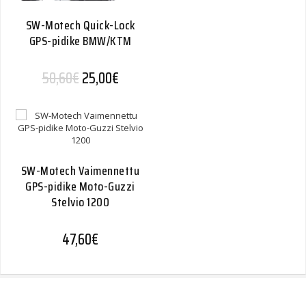
SW-Motech Quick-Lock
GPS-pidike BMW/KTM
Alkuperäinen hinta oli: 50,60€.
Nykyinen hinta on: 25,00€.
50,60
€
25,00
€
SW-Motech Vaimennettu
GPS-pidike Moto-Guzzi
Stelvio 1200
47,60
€