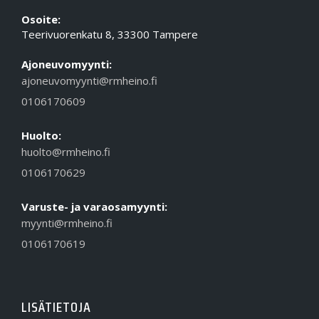
Osoite:
Teerivuorenkatu 8, 33300 Tampere
Ajoneuvomyynti:
ajoneuvomyynti@rmheino.fi
0106170609
Huolto:
huolto@rmheino.fi
0106170629
Varuste- ja varaosamyynti:
myynti@rmheino.fi
0106170619
LISÄTIETOJA