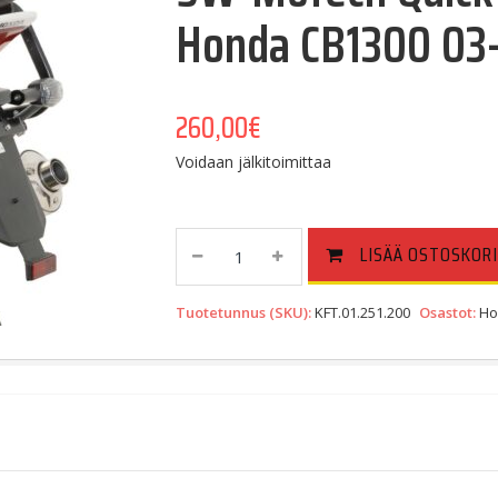
Honda CB1300 03
260,00
€
Voidaan jälkitoimittaa
SW-
LISÄÄ OSTOSKORI
Motech
Quick-
Tuotetunnus (SKU):
KFT.01.251.200
Osastot:
Ho
Lock
Evo
Sivutelinesarja
Honda
CB1300
03-
Quantity