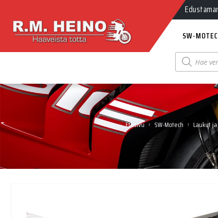
Edustamamm
SW-MOTEC
Products
search
›
›
Etusivu
SW-Motech
Laukut ja