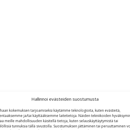
Hallinnoi evästeiden suostumusta
haan kokemuksen tarjoamiseksi käytämme teknologioita, kuten evästeitä,
lentaaksemme ja/tai käyttääksemme laitetietoja. Näiden tekniikoiden hyväksymi
aa meille mahdollisuuden käsitellä tietoja, kuten selauskäyttäytymistä tai
ilöllisiä tunnuksia tällä sivustolla. Suostumuksen jättäminen tai peruuttaminen vo