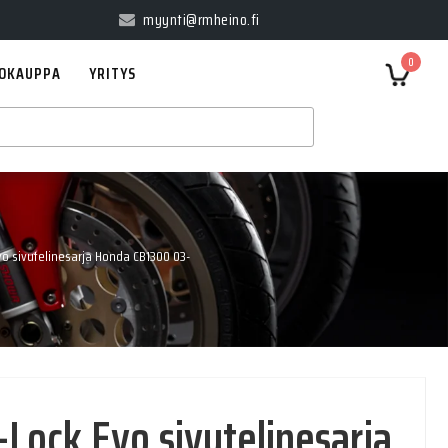
myynti@rmheino.fi
0
OKAUPPA
YRITYS
o sivutelinesarja Honda CB1300 03-
Lock Evo sivutelinesarja