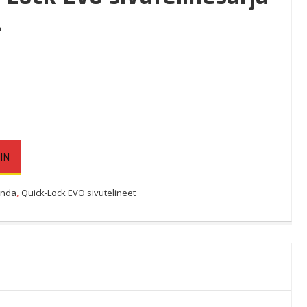
-
IN
nda
,
Quick-Lock EVO sivutelineet