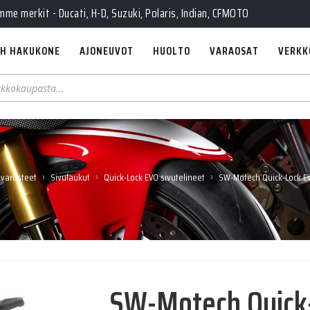
e merkit - Ducati, H-D, Suzuki, Polaris, Indian, CFMOTO
H HAKUKONE
AJONEUVOT
HUOLTO
VARAOSAT
VERKK
›
›
›
 varusteet
Sivulaukut
Quick-Lock EVO sivutelineet
SW-Motech Quick-Lock Ev
SW-Motech Quick-