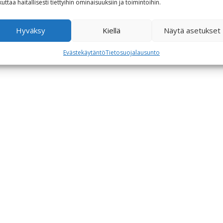
kuttaa haitallisesti tiettyihin ominaisuuksiin ja toimintoihin.
Hyväksy
Kiellä
Näytä asetukset
Evästekäytäntö
Tietosuojalausunto