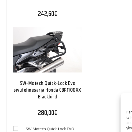
242,60
€
SW-Motech Quick-Lock Evo
sivutelinesarja Honda CBR1100XX
Blackbird
280,00
€
Par
tal
ant
yks