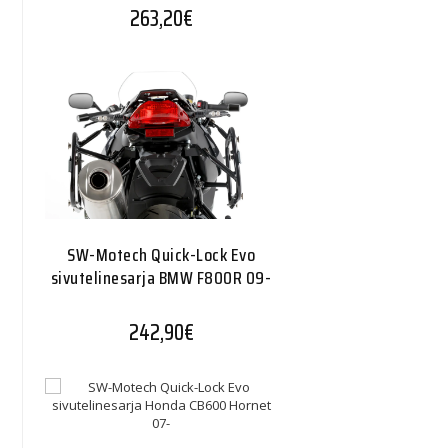
263,20
€
SW-Motech Quick-Lock Evo
sivutelinesarja BMW F800R 09-
242,90
€