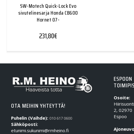
SW-Motech Quick-Lock Evo
sivutelinesarja Honda CB600
Hornet 07-
231,80
€
ESPOON
TOIMIPI
Osoite:
Hiirisuont
OTA MEIHIN YHTEYTTÄ!
2, 02970
Espoo
Puhelin (Vaihde):
010 617 0600
Sähköposti:
Ajoneuvo
etunimi.sukunimi@rmheino.fi