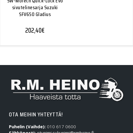
SW-Motech Quick-Lock Evo
sivutelinesarja Suzuki
SFV650 Gladius
202,40
€
OTA MEIHIN YHTEYTTÄ!
Puhelin (Vaihde):
010 617 0600
Sähköposti:
etunimi.sukunimi@rmheino.fi