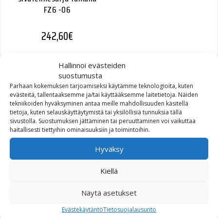
FZ6 -06
242,60
€
Hallinnoi evästeiden
suostumusta
Parhaan kokemuksen tarjoamiseksi käytämme teknologioita, kuten
evästeitä, tallentaaksemme ja/tai käyttääksemme laitetietoja. Näiden
tekniikoiden hyväksyminen antaa meille mahdollisuuden käsitellä
tietoja, kuten selauskäyttäytymistä tai yksilöllisiä tunnuksia tällä
sivustolla. Suostumuksen jättäminen tai peruuttaminen voi vaikuttaa
haitallisesti tiettyihin ominaisuuksiin ja toimintoihin.
SW-Motech Quick-Lock Evo
sivutelinesarja Yamaha
Hyväksy
XJR1300 07-
Kiellä
260,00
€
Näytä asetukset
Evästekäytäntö
Tietosuojalausunto