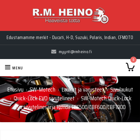
Edustamamme merkit - Ducati, H-D, Suzuki, Polaris, Indian, CFMOTO
myynti@rmheino.fi
0
MENU
Etusivu
SW-Motech
Laukut ja varusteet
Sivulaukut
›
›
›
Quick-Lock EVO sivutelineet
SW-Motech Quick-Lock
›
›
Evo sivutelinesarja Honda CBF500/CBF600/CBF1000