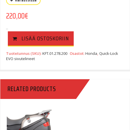
Varastossa
220,00
€
LISÄÄ OSTOSKORIIN
Tuotetunnus (SKU):
KFT.01.278.200
Osastot:
Honda
,
Quick-Lock
EVO sivutelineet
RELATED PRODUCTS