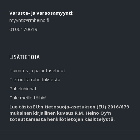
Varuste- ja varaosamyynti:
myynti@rmheino.fi
0106170619
LISÄTIETOJA
Toimitus ja palautusehdot
Tietoutta rahoituksesta
Puheluhinnat
Tule meille töihin!
Lue tästä EU:n tietosuoja-asetuksen (EU) 2016/679
mukainen kirjallinen kuvaus R.M. Heino Oy'n
toteuttamasta henkilötietojen käsittelystä.