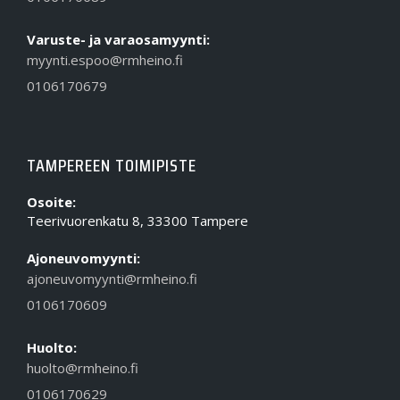
Varuste- ja varaosamyynti:
myynti.espoo@rmheino.fi
0106170679
TAMPEREEN TOIMIPISTE
Osoite:
Teerivuorenkatu 8, 33300 Tampere
Ajoneuvomyynti:
ajoneuvomyynti@rmheino.fi
0106170609
Huolto:
huolto@rmheino.fi
0106170629