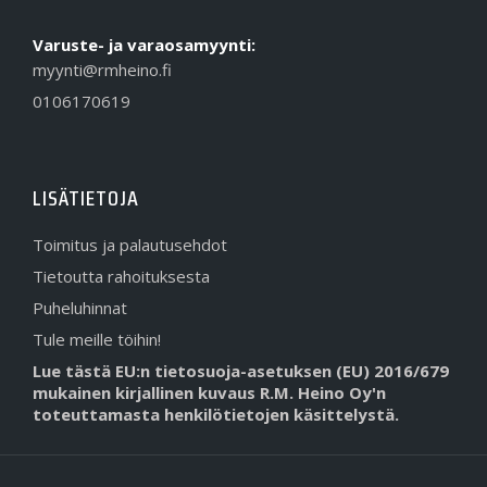
Varuste- ja varaosamyynti:
myynti@rmheino.fi
0106170619
LISÄTIETOJA
Toimitus ja palautusehdot
Tietoutta rahoituksesta
Puheluhinnat
Tule meille töihin!
Lue tästä EU:n tietosuoja-asetuksen (EU) 2016/679
mukainen kirjallinen kuvaus R.M. Heino Oy'n
toteuttamasta henkilötietojen käsittelystä.