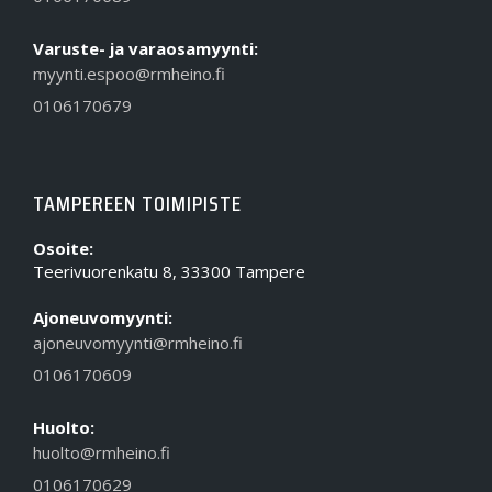
Varuste- ja varaosamyynti:
myynti.espoo@rmheino.fi
0106170679
TAMPEREEN TOIMIPISTE
Osoite:
Teerivuorenkatu 8, 33300 Tampere
Ajoneuvomyynti:
ajoneuvomyynti@rmheino.fi
0106170609
Huolto:
huolto@rmheino.fi
0106170629