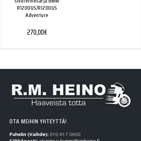
sivutelinesarja BMW
R1200GS/R1200GS
Adventure
270,00
€
OTA MEIHIN YHTEYTTÄ!
Puhelin (Vaihde):
010 617 0600
Sähköposti:
etunimi.sukunimi@rmheino.fi