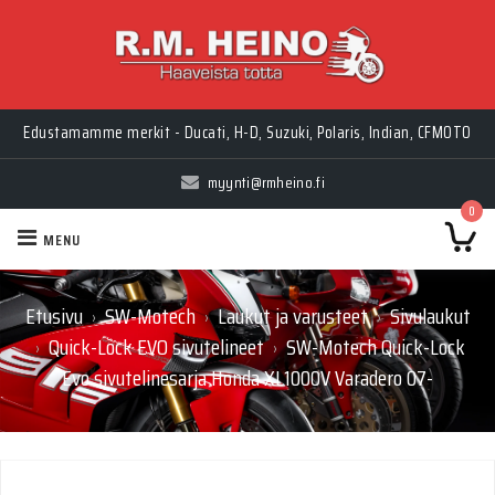
Edustamamme merkit - Ducati, H-D, Suzuki, Polaris, Indian, CFMOTO
myynti@rmheino.fi
0
MENU
Etusivu
SW-Motech
Laukut ja varusteet
Sivulaukut
›
›
›
Quick-Lock EVO sivutelineet
SW-Motech Quick-Lock
›
›
Evo sivutelinesarja Honda XL1000V Varadero 07-