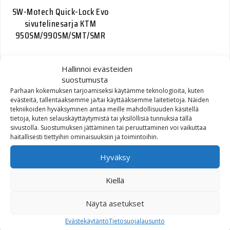
SW-Motech Quick-Lock Evo
sivutelinesarja KTM
950SM/990SM/SMT/SMR
260,00
€
Hallinnoi evästeiden
suostumusta
Parhaan kokemuksen tarjoamiseksi käytämme teknologioita, kuten
evästeitä, tallentaaksemme ja/tai käyttääksemme laitetietoja. Näiden
tekniikoiden hyväksyminen antaa meille mahdollisuuden käsitellä
tietoja, kuten selauskäyttäytymistä tai yksilöllisiä tunnuksia tällä
sivustolla. Suostumuksen jättäminen tai peruuttaminen voi vaikuttaa
haitallisesti tiettyihin ominaisuuksiin ja toimintoihin.
Hyväksy
SW-Motech Quick-Lock Evo
sivutelinesarja Suzuki
Kiellä
DL650 V-Strom
Näytä asetukset
260,00
€
Evästekäytäntö
Tietosuojalausunto