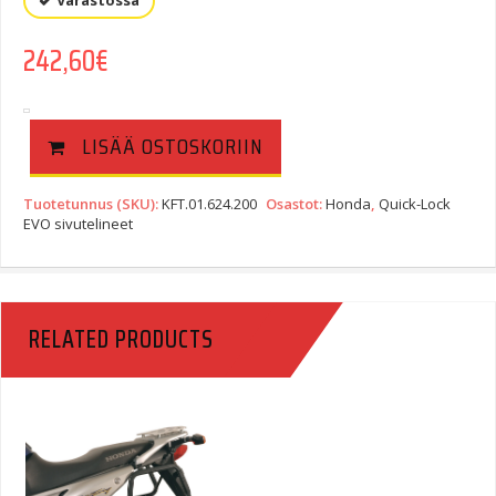
Varastossa
242,60
€
LISÄÄ OSTOSKORIIN
Tuotetunnus (SKU):
KFT.01.624.200
Osastot:
Honda
,
Quick-Lock
EVO sivutelineet
RELATED PRODUCTS