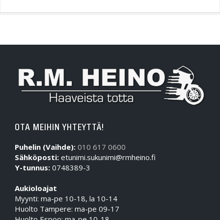
OTA MEIHIN YHTEYTTÄ!
Puhelin (Vaihde):
010 617 0600
Sähköposti:
etunimi.sukunimi@rmheino.fi
Y-tunnus:
0748389-3
Aukioloajat
Myynti: ma-pe 10-18, la 10-14
Huolto Tampere: ma-pe 09-17
Huolto Espoo: ma-pe 10-18