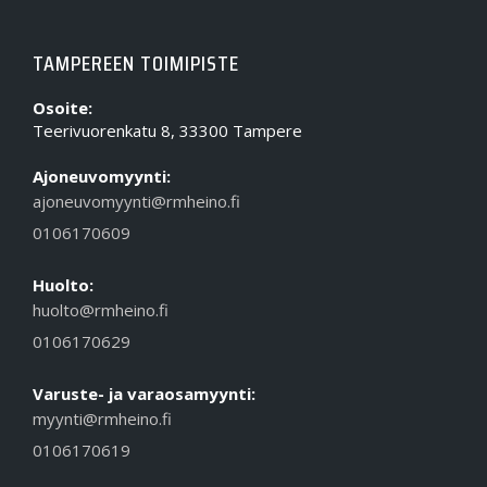
TAMPEREEN TOIMIPISTE
Osoite:
Teerivuorenkatu 8, 33300 Tampere
Ajoneuvomyynti:
ajoneuvomyynti@rmheino.fi
0106170609
Huolto:
huolto@rmheino.fi
0106170629
Varuste- ja varaosamyynti:
myynti@rmheino.fi
0106170619