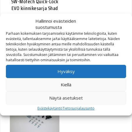
SW-Motech Quick-Lock
EVO kiinnikesarja Shad
Hallinnoi evästeiden
45,60
€
suostumusta
Parhaan kokemuksen tarjoamiseksi käytämme teknologioita, kuten
evästeitä, tallentaaksemme ja/tai käyttääksemme laitetietoja. Näiden
tekniikoiden hyväksyminen antaa meille mahdollisuuden käsitellä
tietoja, kuten selauskäyttäytymistä tai yksilöllisiä tunnuksia tällä
sivustolla. Suostumuksen jättäminen tai peruuttaminen voi vaikuttaa
AERO kiinnikesarja Quick-
haitallisesti tiettyihin ominaisuuksiin ja toimintoihin.
Lock EVO sivutelineisiin
Hyväksy
25,00
€
Kiellä
Näytä asetukset
Evästekäytäntö
Tietosuojalausunto