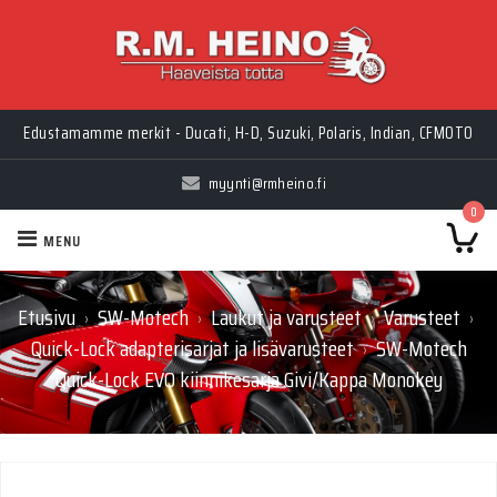
Edustamamme merkit - Ducati, H-D, Suzuki, Polaris, Indian, CFMOTO
myynti@rmheino.fi
0
MENU
Etusivu
SW-Motech
Laukut ja varusteet
Varusteet
›
›
›
›
Quick-Lock adapterisarjat ja lisävarusteet
SW-Motech
›
Quick-Lock EVO kiinnikesarja Givi/Kappa Monokey