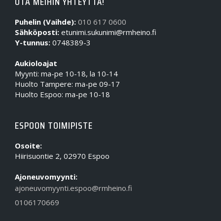
OTA MEIHIN YHTEYTTÄ!
Puhelin (Vaihde):
010 617 0600
Sähköposti:
etunimi.sukunimi@rmheino.fi
Y-tunnus:
0748389-3
Aukioloajat
Myynti: ma-pe 10-18, la 10-14
Huolto Tampere: ma-pe 09-17
Huolto Espoo: ma-pe 10-18
ESPOON TOIMIPISTE
Osoite:
Hiirisuontie 2, 02970 Espoo
Ajoneuvomyynti:
ajoneuvomyynti.espoo@rmheino.fi
0106170669