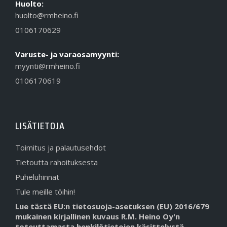
Huolto:
huolto@rmheino.fi
0106170629
Varuste- ja varaosamyynti:
myynti@rmheino.fi
0106170619
LISÄTIETOJA
Toimitus ja palautusehdot
Tietoutta rahoituksesta
Puheluhinnat
Tule meille töihin!
Lue tästä EU:n tietosuoja-asetuksen (EU) 2016/679
mukainen kirjallinen kuvaus R.M. Heino Oy'n
toteuttamasta henkilötietojen käsittelystä.