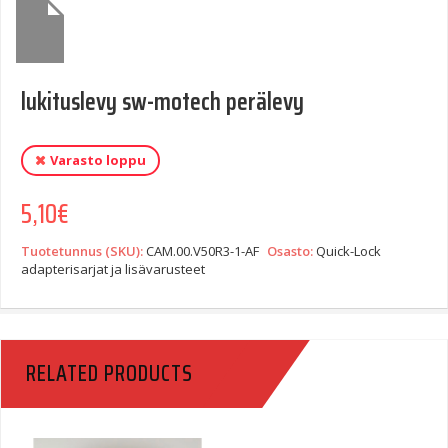
lukituslevy sw-motech perälevy
Varasto loppu
5,10
€
Tuotetunnus (SKU):
CAM.00.V50R3-1-AF
Osasto:
Quick-Lock
adapterisarjat ja lisävarusteet
RELATED PRODUCTS