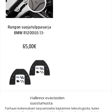
Rungon suojatulppasarja
BMW R1200GS 13-
65,00
€
SW-Motech Quick-Lock
Hallinnoi evästeiden
EVO kiinnikesarja Krauser
suostumusta
Parhaan kokemuksen tarjoamiseksi käytämme teknologioita, kuten
ilman K-Wing -osaa