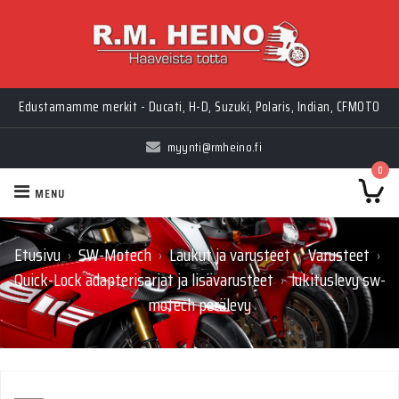
Edustamamme merkit - Ducati, H-D, Suzuki, Polaris, Indian, CFMOTO
myynti@rmheino.fi
0
MENU
Etusivu
SW-Motech
Laukut ja varusteet
Varusteet
›
›
›
›
Quick-Lock adapterisarjat ja lisävarusteet
lukituslevy sw-
›
motech perälevy