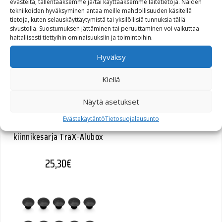
evästeitä, tallentaaksemme ja/tai käyttääksemme laitetietoja. Näiden
tekniikoiden hyväksyminen antaa meille mahdollisuuden käsitellä
45,60
€
tietoja, kuten selauskäyttäytymistä tai yksilöllisiä tunnuksia tällä
sivustolla. Suostumuksen jättäminen tai peruuttaminen voi vaikuttaa
haitallisesti tiettyihin ominaisuuksiin ja toimintoihin.
Hyväksy
Kiellä
Näytä asetukset
Evästekäytäntö
Tietosuojalausunto
SW-Motech Quick-Lock
kiinnikesarja TraX-Alubox
25,30
€