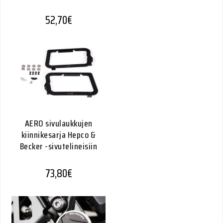
52,70
€
AERO sivulaukkujen
kiinnikesarja Hepco &
Becker -sivutelineisiin
73,80
€