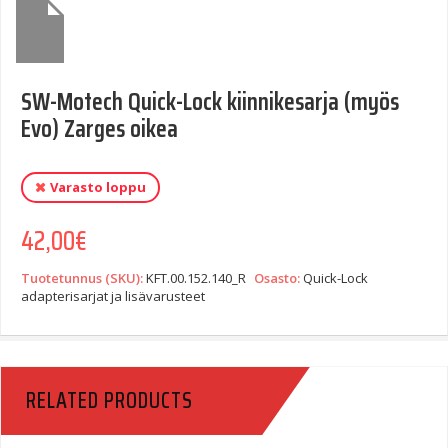
SW-Motech Quick-Lock kiinnikesarja (myös
Evo) Zarges oikea
Varasto loppu
42,00
€
Tuotetunnus (SKU):
KFT.00.152.140_R
Osasto:
Quick-Lock
adapterisarjat ja lisävarusteet
RELATED PRODUCTS