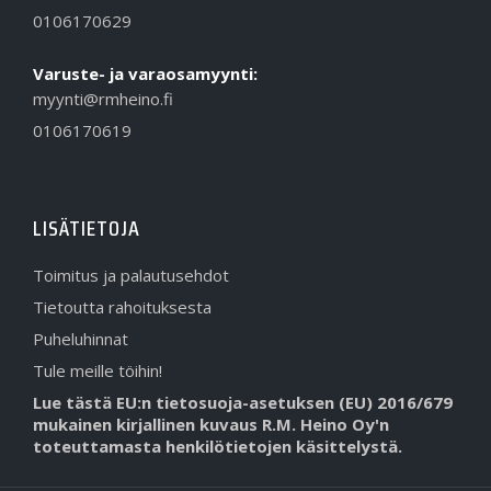
0106170629
Varuste- ja varaosamyynti:
myynti@rmheino.fi
0106170619
LISÄTIETOJA
Toimitus ja palautusehdot
Tietoutta rahoituksesta
Puheluhinnat
Tule meille töihin!
Lue tästä EU:n tietosuoja-asetuksen (EU) 2016/679
mukainen kirjallinen kuvaus R.M. Heino Oy'n
toteuttamasta henkilötietojen käsittelystä.