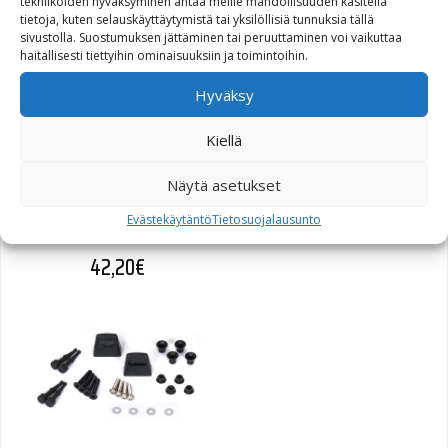
tekniikoiden hyväksyminen antaa meille mahdollisuuden käsitellä
tietoja, kuten selauskäyttäytymistä tai yksilöllisiä tunnuksia tällä
sivustolla. Suostumuksen jättäminen tai peruuttaminen voi vaikuttaa
haitallisesti tiettyihin ominaisuuksiin ja toimintoihin.
Hyväksy
Kiellä
SW-Motech Quick-Lock
Näytä asetukset
kiinnikesarja Krauser
ilman K-Wing -osaa
Evästekäytäntö
Tietosuojalausunto
42,20
€