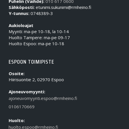
Puhelin (Vaihde):
010 617 0600
Sähköposti:
etunimi.sukunimi@rmheino.fi
Y-tunnus:
0748389-3
Aukioloajat
Myynti: ma-pe 10-18, la 10-14
Huolto Tampere: ma-pe 09-17
Huolto Espoo: ma-pe 10-18
ESPOON TOIMIPISTE
Osoite:
Hiirisuontie 2, 02970 Espoo
Ajoneuvomyynti:
ajoneuvomyynti.espoo@rmheino.fi
0106170669
Huolto:
huolto.espoo@rmheino.fi