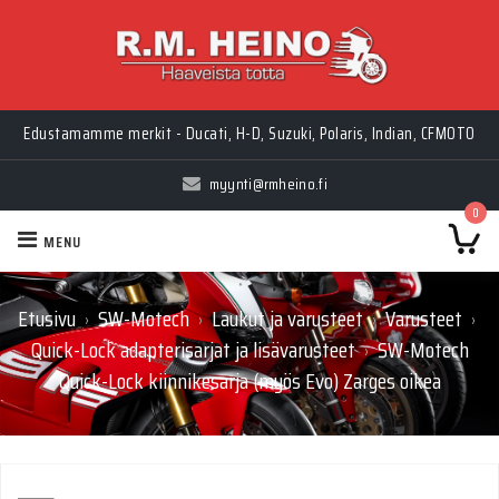
Edustamamme merkit - Ducati, H-D, Suzuki, Polaris, Indian, CFMOTO
myynti@rmheino.fi
0
MENU
Etusivu
SW-Motech
Laukut ja varusteet
Varusteet
›
›
›
›
Quick-Lock adapterisarjat ja lisävarusteet
SW-Motech
›
Quick-Lock kiinnikesarja (myös Evo) Zarges oikea