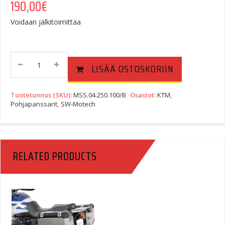
190,00
€
Voidaan jälkitoimittaa
SW-
LISÄÄ OSTOSKORIIN
Motech
Pohjapanssari
KTM
Tuotetunnus (SKU):
MSS.04.250.100/B
Osastot:
KTM
,
950
Pohjapanssarit
,
SW-Motech
/
990
Adventure
Quantity
RELATED PRODUCTS