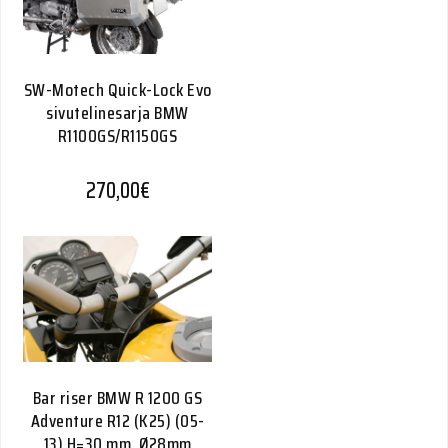
SW-Motech Quick-Lock Evo
sivutelinesarja BMW
R1100GS/R1150GS
270,00
€
Bar riser BMW R 1200 GS
Adventure R12 (K25) (05-
13) H=30 mm. Ø28mm