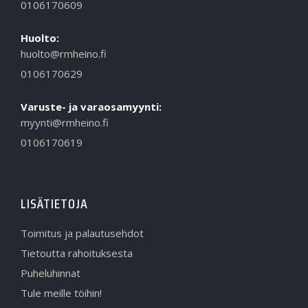
0106170609
Huolto:
huolto@rmheino.fi
0106170629
Varuste- ja varaosamyynti:
myynti@rmheino.fi
0106170619
LISÄTIETOJA
Toimitus ja palautusehdot
Tietoutta rahoituksesta
Puheluhinnat
Tule meille töihin!