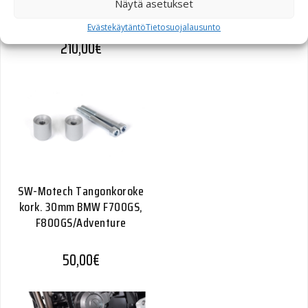
Näytä asetukset
Strom / Kawasaki KLV 1000
Evästekäytäntö
Tietosuojalausunto
210,00
€
SW-Motech Tangonkoroke
kork. 30mm BMW F700GS,
F800GS/Adventure
50,00
€