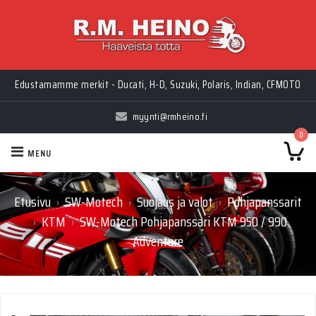
Edustamamme merkit - Ducati, H-D, Suzuki, Polaris, Indian, CFMOTO
myynti@rmheino.fi
0
MENU
Etusivu
SW-Motech
Suojaus ja valot
Pohjapanssarit
›
›
›
KTM
SW-Motech Pohjapanssari KTM 950 / 990
›
›
Adventure