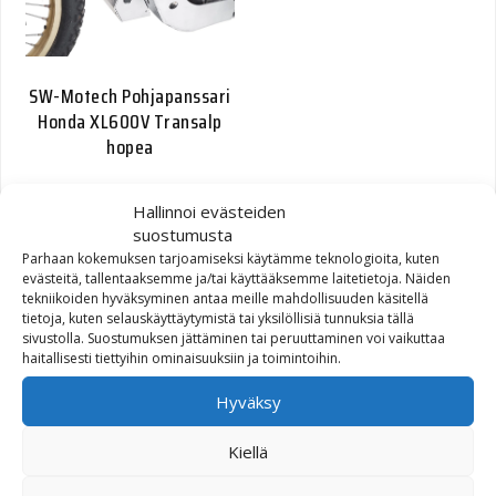
SW-Motech Pohjapanssari
Honda XL600V Transalp
hopea
240,00
€
Hallinnoi evästeiden
suostumusta
Parhaan kokemuksen tarjoamiseksi käytämme teknologioita, kuten
evästeitä, tallentaaksemme ja/tai käyttääksemme laitetietoja. Näiden
tekniikoiden hyväksyminen antaa meille mahdollisuuden käsitellä
tietoja, kuten selauskäyttäytymistä tai yksilöllisiä tunnuksia tällä
sivustolla. Suostumuksen jättäminen tai peruuttaminen voi vaikuttaa
haitallisesti tiettyihin ominaisuuksiin ja toimintoihin.
Hyväksy
SW-Motech Pohjapanssari
Kiellä
(moottorinsuojarautojen
yht.) Suzuki DL 1000 V-