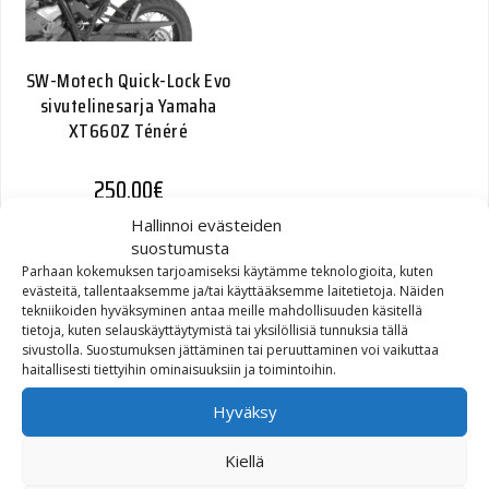
SW-Motech Quick-Lock Evo
sivutelinesarja Yamaha
XT660Z Ténéré
250,00
€
Hallinnoi evästeiden
suostumusta
Parhaan kokemuksen tarjoamiseksi käytämme teknologioita, kuten
evästeitä, tallentaaksemme ja/tai käyttääksemme laitetietoja. Näiden
tekniikoiden hyväksyminen antaa meille mahdollisuuden käsitellä
tietoja, kuten selauskäyttäytymistä tai yksilöllisiä tunnuksia tällä
SW-Motech Quick-Lock Evo
sivustolla. Suostumuksen jättäminen tai peruuttaminen voi vaikuttaa
sivutelinesarja BMW
haitallisesti tiettyihin ominaisuuksiin ja toimintoihin.
R1200GS/R1200GS
Adventure
Hyväksy
Kiellä
270,00
€