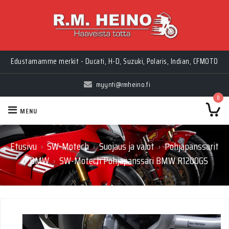
Edustamamme merkit - Ducati, H-D, Suzuki, Polaris, Indian, CFMOTO
myynti@rmheino.fi
0
MENU
Etusivu
SW-Motech
Suojaus ja valot
Pohjapanssarit
›
›
›
BMW
SW-Motech Pohjapanssari BMW R1200GS
›
›