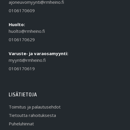
ajoneuvomyynti@rmheino.fi
0106170609
Huolto:
huolto@rmheino.fi
0106170629
Varuste- ja varaosamyynti:
myynti@rmheino.fi
0106170619
LISÄTIETOJA
Toimitus ja palautusehdot
Tietoutta rahoituksesta
Puheluhinnat