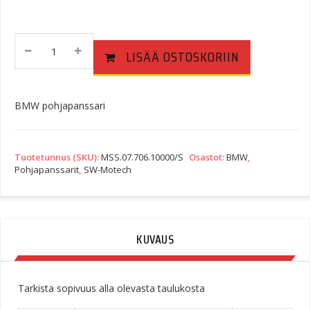
SW-
LISÄÄ OSTOSKORIIN
Motech
Pohjapanssari
BMW
R1200GS
BMW pohjapanssari
Quantity
Tuotetunnus (SKU):
MSS.07.706.10000/S
Osastot:
BMW
,
Pohjapanssarit
,
SW-Motech
KUVAUS
Tarkista sopivuus alla olevasta taulukosta