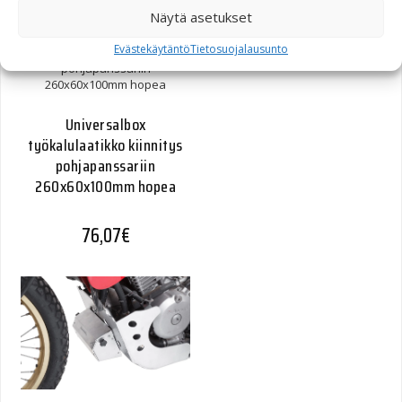
Näytä asetukset
Evästekäytäntö
Tietosuojalausunto
Universalbox
työkalulaatikko kiinnitys
pohjapanssariin
260x60x100mm hopea
76,07
€