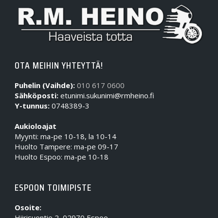
OTA MEIHIN YHTEYTTÄ!
Puhelin (Vaihde):
010 617 0600
Sähköposti:
etunimi.sukunimi@rmheino.fi
Y-tunnus:
0748389-3
Aukioloajat
Myynti: ma-pe 10-18, la 10-14
Huolto Tampere: ma-pe 09-17
Huolto Espoo: ma-pe 10-18
ESPOON TOIMIPISTE
Osoite:
Hiirisuontie 2, 02970 Espoo