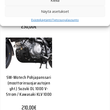
Kiellä
SW-Motech Pohjapanssari
Honda XL700V Transalp
Näytä asetukset
(07-12) hopea
Evästekäytäntö
Tietosuojalausunto
230,00
€
SW-Motech Pohjapanssari
(moottorinsuojarautojen
yht.) Suzuki DL 1000 V-
Strom / Kawasaki KLV 1000
210,00
€