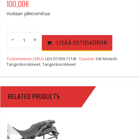
100,00
€
Voidaan jälkitoimittaa
Bar
LISÄÄ OSTOSKORIIN
Riser
BMW
R
Tuotetunnus (SKU):
LEH.07.039.111/B
Osastot:
SW-Motech
,
1200
Tangonkorokkeet
,
Tangonkorokkeet
GS
Adventure
R12
(K25)
RELATED PRODUCTS
(05-
13)
H=30
Mm.
Ø28mm
Quantity