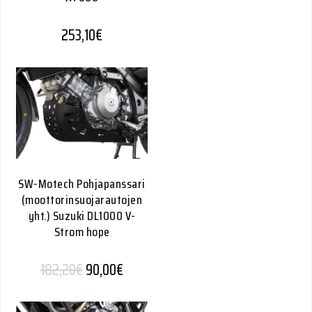
253,10
€
SW-Motech Pohjapanssari
(moottorinsuojarautojen
yht.) Suzuki DL1000 V-
Strom hope
Alkuperäinen hinta oli: 182,20€.
Nykyinen hinta on: 90,00€.
182,20
€
90,00
€