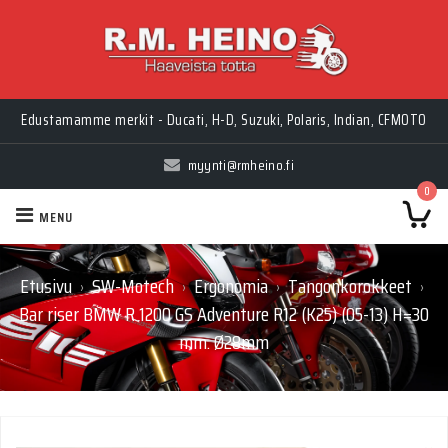
Edustamamme merkit - Ducati, H-D, Suzuki, Polaris, Indian, CFMOTO
myynti@rmheino.fi
0
MENU
Etusivu
SW-Motech
Ergonomia
Tangonkorokkeet
›
›
›
›
Bar riser BMW R 1200 GS Adventure R12 (K25) (05-13) H=30
mm. Ø28mm