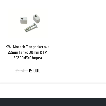
SW-Motech Tangonkoroke
22mm tanko 30mm KTM
SC200/EXC hopea
Alkuperäinen hinta oli: 35,50€.
Nykyinen hinta on: 15,00€.
35,50
€
15,00
€