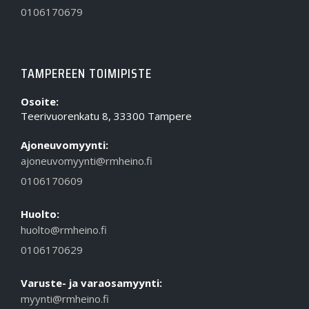
0106170679
TAMPEREEN TOIMIPISTE
Osoite:
Teerivuorenkatu 8, 33300 Tampere
Ajoneuvomyynti:
ajoneuvomyynti@rmheino.fi
0106170609
Huolto:
huolto@rmheino.fi
0106170629
Varuste- ja varaosamyynti:
myynti@rmheino.fi