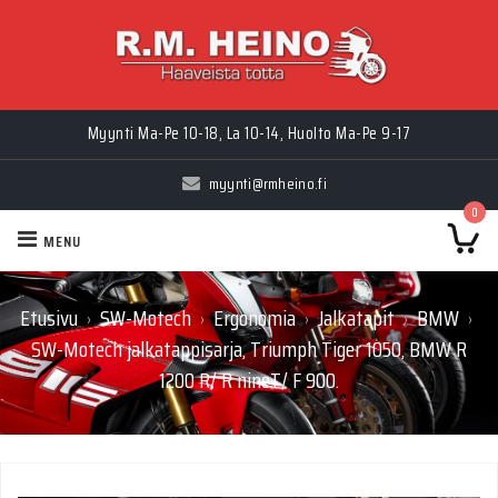
Myynti Ma-Pe 10-18, La 10-14, Huolto Ma-Pe 9-17
myynti@rmheino.fi
0
MENU
Etusivu
SW-Motech
Ergonomia
Jalkatapit
BMW
›
›
›
›
›
SW-Motech jalkatappisarja, Triumph Tiger 1050, BMW R
1200 R/ R nineT/ F 900.