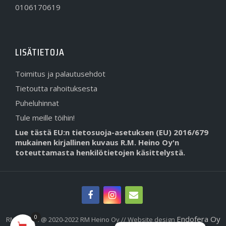
0106170619
LISÄTIETOJA
Toimitus ja palautusehdot
Tietoutta rahoituksesta
Puheluhinnat
Tule meille töihin!
Lue tästä EU:n tietosuoja-asetuksen (EU) 2016/679
mukainen kirjallinen kuvaus R.M. Heino Oy'n
toteuttamasta henkilötietojen käsittelystä.
0
Endofera Oy
RMHeino.fi @ 2020-2022 RM Heino Oy // Website design