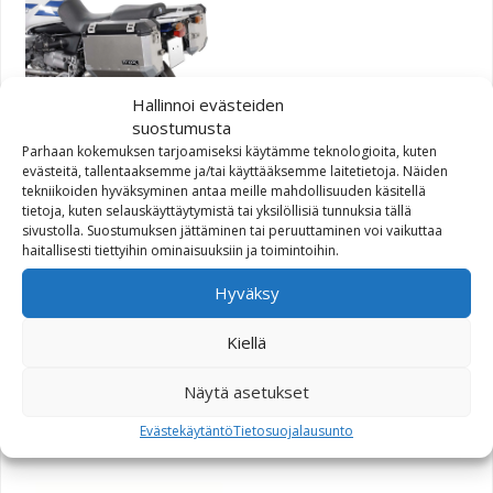
Hallinnoi evästeiden
suostumusta
SW-Motech Quick-Lock Evo
Parhaan kokemuksen tarjoamiseksi käytämme teknologioita, kuten
sivutelinesarja BMW
evästeitä, tallentaaksemme ja/tai käyttääksemme laitetietoja. Näiden
tekniikoiden hyväksyminen antaa meille mahdollisuuden käsitellä
R1100GS/R1150GS
tietoja, kuten selauskäyttäytymistä tai yksilöllisiä tunnuksia tällä
sivustolla. Suostumuksen jättäminen tai peruuttaminen voi vaikuttaa
haitallisesti tiettyihin ominaisuuksiin ja toimintoihin.
270,00
€
Hyväksy
Kiellä
Käytä MSS.07.560.10002/S
Näytä asetukset
200,40
€
Evästekäytäntö
Tietosuojalausunto