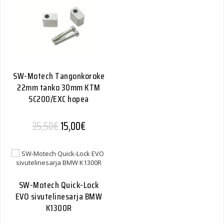
SW-Motech Tangonkoroke
22mm tanko 30mm KTM
SC200/EXC hopea
Alkuperäinen hinta oli: 35,50€.
Nykyinen hinta on: 15,00€.
35,50
€
15,00
€
SW-Motech Quick-Lock
EVO sivutelinesarja BMW
K1300R