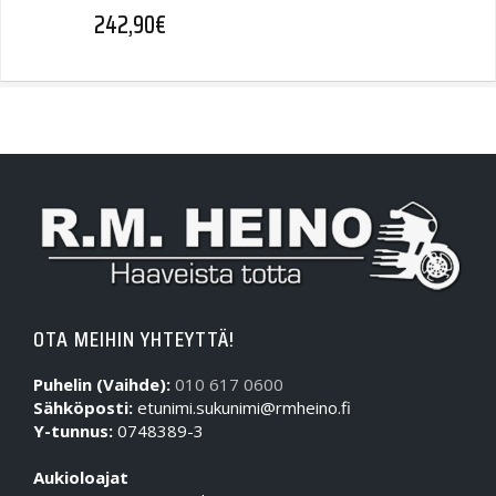
242,90
€
OTA MEIHIN YHTEYTTÄ!
Puhelin (Vaihde):
010 617 0600
Sähköposti:
etunimi.sukunimi@rmheino.fi
Y-tunnus:
0748389-3
Aukioloajat