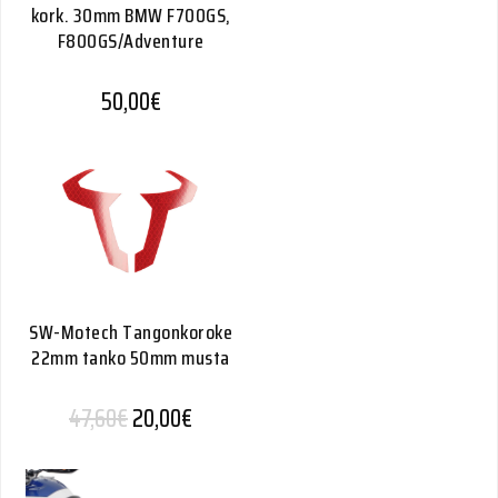
kork. 30mm BMW F700GS,
F800GS/Adventure
50,00
€
SW-Motech Tangonkoroke
22mm tanko 50mm musta
Alkuperäinen hinta oli: 47,60€.
Nykyinen hinta on: 20,00€.
47,60
€
20,00
€