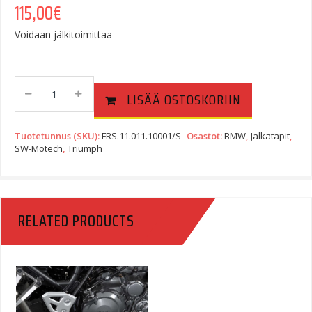
115,00
€
Voidaan jälkitoimittaa
SW-
LISÄÄ OSTOSKORIIN
Motech
Jalkatappisarja,
Triumph
Tuotetunnus (SKU):
FRS.11.011.10001/S
Osastot:
BMW
,
Jalkatapit
,
Tiger
SW-Motech
,
Triumph
1050,
BMW
R
1200
RELATED PRODUCTS
R/
R
NineT/
F
900.
Quantity