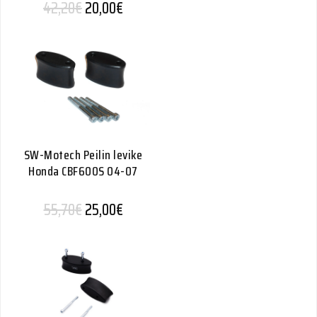
Alkuperäinen hinta oli: 42,20€.
Nykyinen hinta on: 20,00€.
42,20
€
20,00
€
SW-Motech Peilin levike
Honda CBF600S 04-07
Alkuperäinen hinta oli: 55,70€.
Nykyinen hinta on: 25,00€.
55,70
€
25,00
€