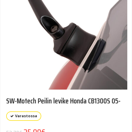
SW-Motech Peilin levike Honda CB1300S 05-
Varastossa
Alkuperäinen hinta oli: 52,70€.
Nykyinen hinta on: 25,00€.