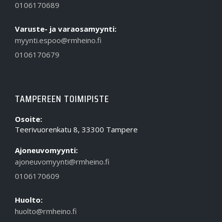
0106170689
Varuste- ja varaosamyynti:
myynti.espoo@rmheino.fi
0106170679
TAMPEREEN TOIMIPISTE
Osoite:
Teerivuorenkatu 8, 33300 Tampere
Ajoneuvomyynti:
ajoneuvomyynti@rmheino.fi
0106170609
Huolto:
huolto@rmheino.fi