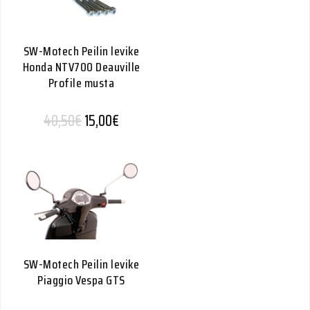
SW-Motech Peilin levike
Honda NTV700 Deauville
Profile musta
Alkuperäinen hinta oli: 40,50€.
Nykyinen hinta on: 15,00€.
40,50
€
15,00
€
SW-Motech Peilin levike
Piaggio Vespa GTS