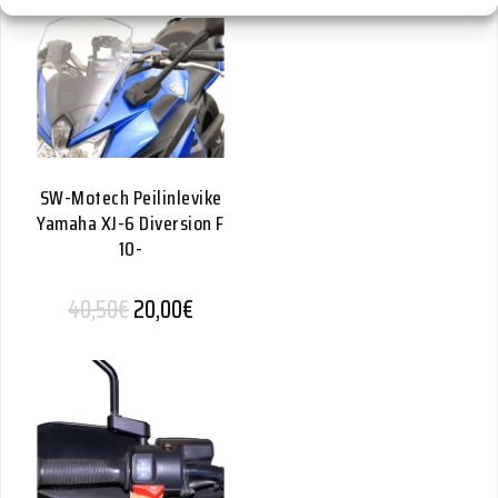
SW-Motech Peilinlevike
Yamaha XJ-6 Diversion F
10-
Alkuperäinen hinta oli: 40,50€.
Nykyinen hinta on: 20,00€.
40,50
€
20,00
€