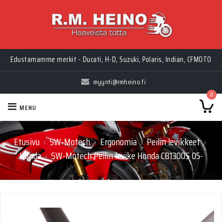
Edustamamme merkit - Ducati, H-D, Suzuki, Polaris, Indian, CFMOTO
myynti@rmheino.fi
0
MENU
Etusivu
SW-Motech
Ergonomia
Peilin levikkeet
›
›
›
›
Honda
SW-Motech Peilin levike Honda CB1300S 05-
›