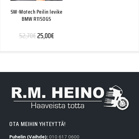
SW-Motech Peilin levike
BMW R1150GS
Alkuperäinen hinta oli: 52,70€.
Nykyinen hinta on: 25,00€.
52,70
€
25,00
€
OTA MEIHIN YHTEYTTÄ!
Puhelin (Vaihde):
010 617 0600