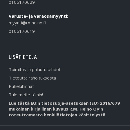
0106170629
Varuste- ja varaosamyynti:
myynti@rmheino.fi
0106170619
LISÄTIETOJA
Toimitus ja palautusehdot
Tietoutta rahoituksesta
Puheluhinnat
Tule meille töihin!
Lue tästä EU:n tietosuoja-asetuksen (EU) 2016/679
mukainen kirjallinen kuvaus R.M. Heino Oy'n
toteuttamasta henkilötietojen käsittelystä.