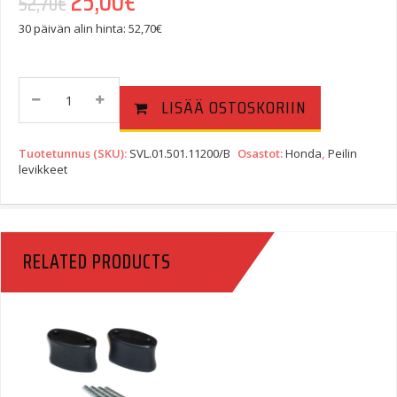
25,00
€
52,70
€
30 päivän alin hinta:
52,70
€
SW-
LISÄÄ OSTOSKORIIN
Motech
Peilin
Levike
Tuotetunnus (SKU):
SVL.01.501.11200/B
Osastot:
Honda
,
Peilin
Honda
levikkeet
CB1300S
05-
Quantity
RELATED PRODUCTS