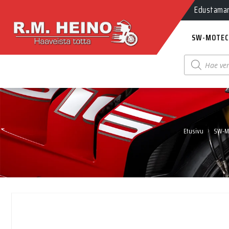
Edustamamm
SW-MOTEC
Products
search
›
Etusivu
SW-M