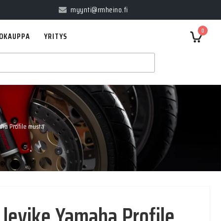
myynti@rmheino.fi
0
OKAUPPA
YRITYS
ha Profile musta
levike Yamaha Profile