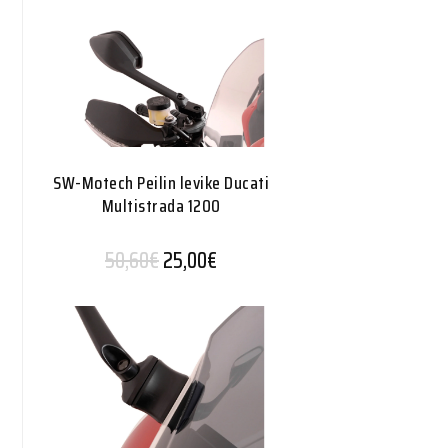
SW-Motech Peilin levike Ducati
Multistrada 1200
Alkuperäinen hinta oli: 50,60€.
Nykyinen hinta on: 25,00€.
50,60
€
25,00
€