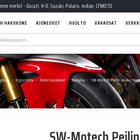
e merkit - Ducati, H-D, Suzuki, Polaris, Indian, CFMOTO
H HAKUKONE
AJONEUVOT
HUOLTO
VARAOSAT
VERKK
›
›
›
›
otech
Ergonomia
Peilin levikkeet
Yamaha
SW-Motech Peilin levike Yama
SW-Motech Peilin 