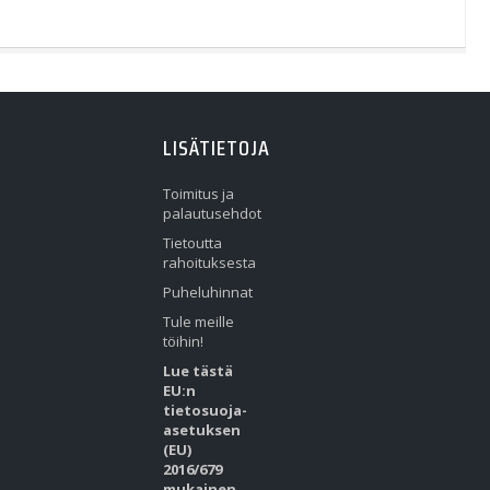
LISÄTIETOJA
Toimitus ja
palautusehdot
Tietoutta
rahoituksesta
Puheluhinnat
Tule meille
töihin!
Lue tästä
EU:n
tietosuoja-
asetuksen
(EU)
2016/679
mukainen