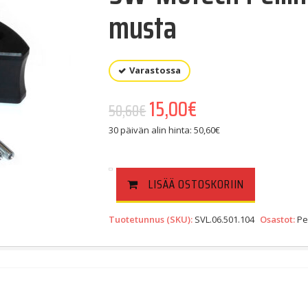
musta
Varastossa
Alkuperäinen hinta oli: 5
15,00
€
Nykyinen hinta on
50,60
€
30 päivän alin hinta:
50,60
€
LISÄÄ OSTOSKORIIN
Tuotetunnus (SKU):
SVL.06.501.104
Osastot:
Pe