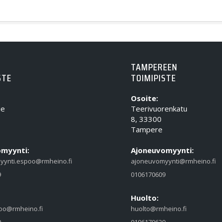
TAMPEREEN
STE
TOIMIPISTE
Osoite:
ie
Teerivuorenkatu
8, 33300
Tampere
myynti:
Ajoneuvomyynti:
yynti.espoo@rmheino.fi
ajoneuvomyynti@rmheino.fi
9
0106170609
Huolto:
oo@rmheino.fi
huolto@rmheino.fi
9
0106170629