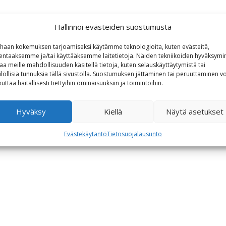
Hallinnoi evästeiden suostumusta
haan kokemuksen tarjoamiseksi käytämme teknologioita, kuten evästeitä,
lentaaksemme ja/tai käyttääksemme laitetietoja. Näiden tekniikoiden hyväksymi
aa meille mahdollisuuden käsitellä tietoja, kuten selauskäyttäytymistä tai
ilöllisiä tunnuksia tällä sivustolla. Suostumuksen jättäminen tai peruuttaminen vo
kuttaa haitallisesti tiettyihin ominaisuuksiin ja toimintoihin.
Hyväksy
Kiellä
Näytä asetukset
Evästekäytäntö
Tietosuojalausunto