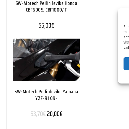
SW-Motech Peilin levike Honda
CBF600S, CBF1000/ F
55,00
€
Par
tal
ant
yks
vai
SW-Motech Peilinlevike Yamaha
YZF-R1 09-
Alkuperäinen hinta oli: 53,70€.
Nykyinen hinta on: 20,00€.
53,70
€
20,00
€