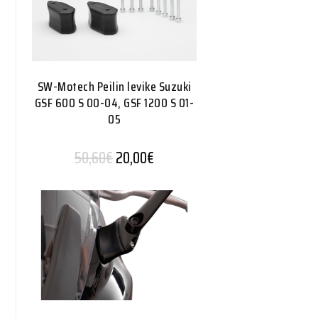
SW-Motech Peilin levike Suzuki
GSF 600 S 00-04, GSF 1200 S 01-
05
Alkuperäinen hinta oli: 50,60€.
Nykyinen hinta on: 20,00€.
50,60
€
20,00
€