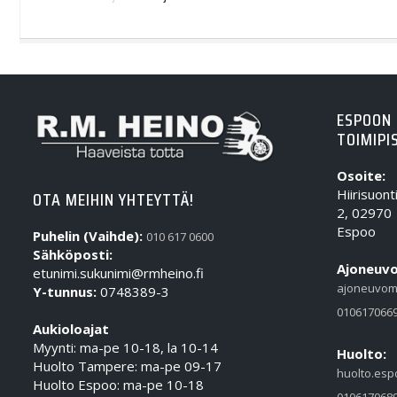
ESPOON
TOIMIPI
Osoite:
Hiirisuont
OTA MEIHIN YHTEYTTÄ!
2, 02970
Espoo
Puhelin (Vaihde):
010 617 0600
Sähköposti:
Ajoneuvo
etunimi.sukunimi@rmheino.fi
ajoneuvom
Y-tunnus:
0748389-3
010617066
Aukioloajat
Myynti: ma-pe 10-18, la 10-14
Huolto:
Huolto Tampere: ma-pe 09-17
huolto.esp
Huolto Espoo: ma-pe 10-18
010617068