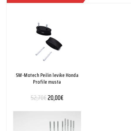
SW-Motech Peilin levike Honda
Profile musta
Alkuperäinen hinta oli: 52,70€.
Nykyinen hinta on: 20,00€.
52,70
€
20,00
€