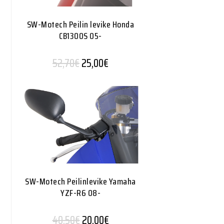
SW-Motech Peilin levike Honda
CB1300S 05-
Alkuperäinen hinta oli: 52,70€.
Nykyinen hinta on: 25,00€.
52,70
€
25,00
€
SW-Motech Peilinlevike Yamaha
YZF-R6 08-
Alkuperäinen hinta oli: 40,50€.
Nykyinen hinta on: 20,00€.
40,50
€
20,00
€