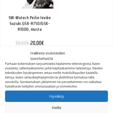
SW-Motech Peilin levike
Suzuki GSX-R750/GSX-
R1000, musta
Alkuperäinen hinta oli: 50,60€.
Nykyinen hinta on: 20,00€.
50,60
€
20,00
€
Hallinnoi evästeiden
suostumusta
Parhaan kokemuksen tarjoamiseksi käytämme teknologioita, kuten
evästeitä, tallentaaksemme ja/tai käyttääksemme laitetietoja. Näiden
tekniikoiden hyväksyminen antaa meille mahdollisuuden käsitellä
tietoja, kuten selauskäyttäytymistä tai yksilöllisiä tunnuksia tällä
sivustolla. Suostumuksen jättäminen tai peruuttaminen voi vaikuttaa
haitallisesti tiettyihin ominaisuuksiin ja toimintoihin.
Hyväksy
Kiellä