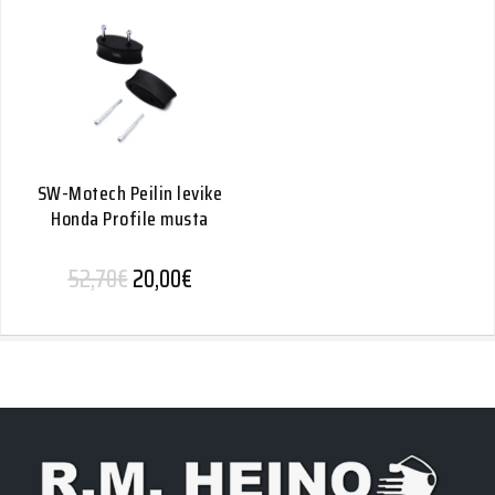
SW-Motech Peilin levike
Honda Profile musta
Alkuperäinen hinta oli: 52,70€.
Nykyinen hinta on: 20,00€.
52,70
€
20,00
€