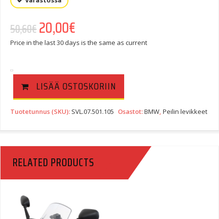
Varastossa
Alkuperäinen hinta oli: 50,60€.
20,00
€
Nykyinen hinta on: 20,00€.
50,60
€
Price in the last 30 days is the same as current
LISÄÄ OSTOSKORIIN
Tuotetunnus (SKU):
SVL.07.501.105
Osastot:
BMW
,
Peilin levikkeet
RELATED PRODUCTS