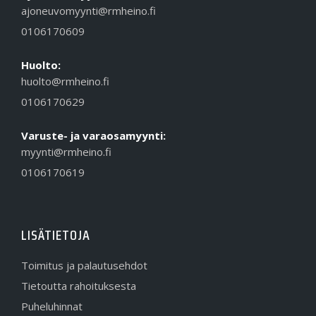
ajoneuvomyynti@rmheino.fi
0106170609
Huolto:
huolto@rmheino.fi
0106170629
Varuste- ja varaosamyynti:
myynti@rmheino.fi
0106170619
LISÄTIETOJA
Toimitus ja palautusehdot
Tietoutta rahoituksesta
Puheluhinnat