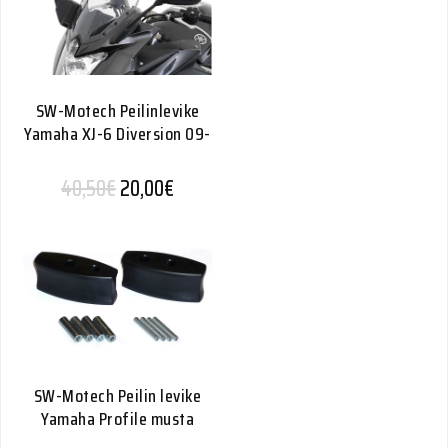
SW-Motech Peilinlevike
Yamaha XJ-6 Diversion 09-
Alkuperäinen hinta oli: 40,50€.
Nykyinen hinta on: 20,00€.
40,50
€
20,00
€
SW-Motech Peilin levike
Yamaha Profile musta