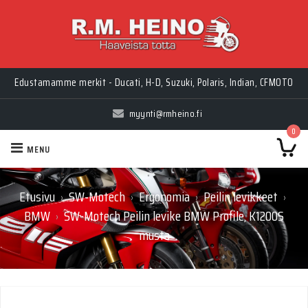
Edustamamme merkit - Ducati, H-D, Suzuki, Polaris, Indian, CFMOTO
myynti@rmheino.fi
0
MENU
Etusivu
SW-Motech
Ergonomia
Peilin levikkeet
›
›
›
›
BMW
SW-Motech Peilin levike BMW Profile, K1200S
›
musta