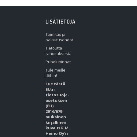
LISÄTIETOJA
Toimitus ja
palautusehdot
Tietoutta
rahoituksesta
Puheluhinnat
Tule meille
töihin!
Lue tästä
EU:n
tietosuoja-
asetuksen
(EU)
2016/679
mukainen
kirjallinen
kuvaus R.M.
Heino Oy'n