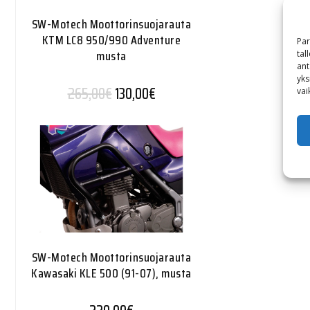
SW-Motech Moottorinsuojarauta
KTM LC8 950/990 Adventure
Par
musta
tal
ant
yks
Alkuperäinen hinta oli: 265,00€.
Nykyinen hinta on: 130,00€.
265,00
€
130,00
€
vai
SW-Motech Moottorinsuojarauta
Kawasaki KLE 500 (91-07), musta