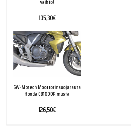
vaihto!
105,30
€
SW-Motech Moottorinsuojarauta
Honda CB1000R musta
126,50
€