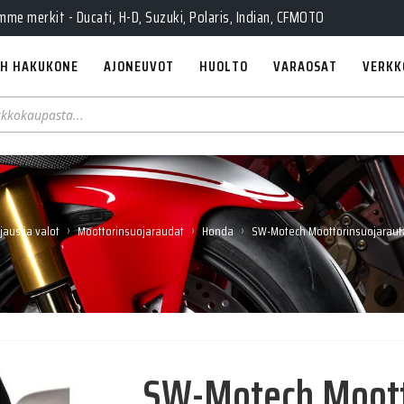
e merkit - Ducati, H-D, Suzuki, Polaris, Indian, CFMOTO
H HAKUKONE
AJONEUVOT
HUOLTO
VARAOSAT
VERKK
›
›
›
jaus ja valot
Moottorinsuojaraudat
Honda
SW-Motech Moottorinsuojaraut
SW-Motech Moott