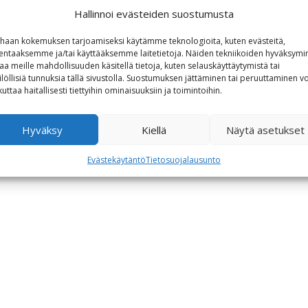
Hallinnoi evästeiden suostumusta
haan kokemuksen tarjoamiseksi käytämme teknologioita, kuten evästeitä,
lentaaksemme ja/tai käyttääksemme laitetietoja. Näiden tekniikoiden hyväksymi
aa meille mahdollisuuden käsitellä tietoja, kuten selauskäyttäytymistä tai
ilöllisiä tunnuksia tällä sivustolla. Suostumuksen jättäminen tai peruuttaminen vo
kuttaa haitallisesti tiettyihin ominaisuuksiin ja toimintoihin.
Hyväksy
Kiellä
Näytä asetukset
Evästekäytäntö
Tietosuojalausunto