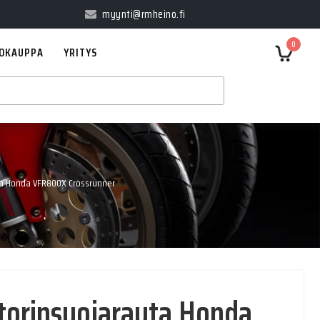
myynti@rmheino.fi
0
OKAUPPA
YRITYS
a Honda VFR800X Crossrunner
orinsuojarauta Honda