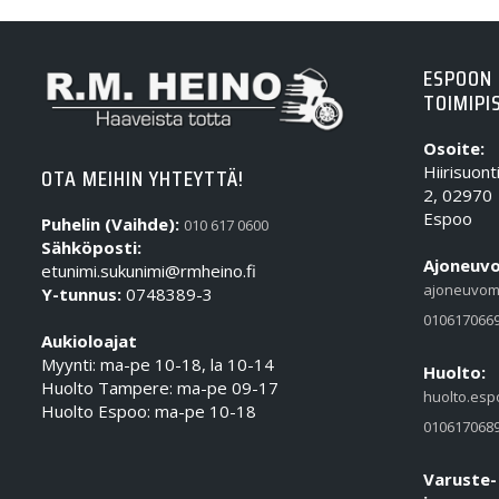
ESPOON
TOIMIPI
Osoite:
Hiirisuont
OTA MEIHIN YHTEYTTÄ!
2, 02970
Espoo
Puhelin (Vaihde):
010 617 0600
Sähköposti:
Ajoneuvo
etunimi.sukunimi@rmheino.fi
ajoneuvom
Y-tunnus:
0748389-3
010617066
Aukioloajat
Myynti: ma-pe 10-18, la 10-14
Huolto:
Huolto Tampere: ma-pe 09-17
huolto.esp
Huolto Espoo: ma-pe 10-18
010617068
Varuste-