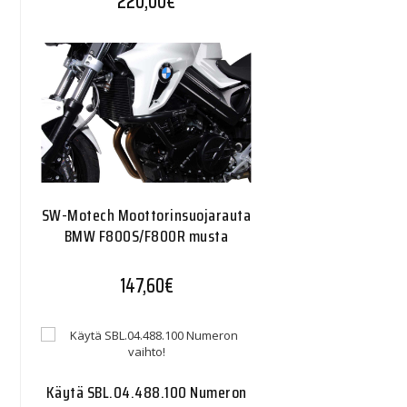
220,00
€
SW-Motech Moottorinsuojarauta
BMW F800S/F800R musta
147,60
€
Käytä SBL.04.488.100 Numeron