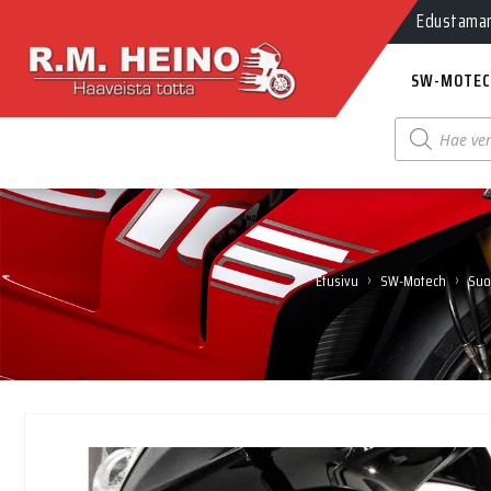
Edustamamm
SW-MOTEC
Products
search
›
›
Etusivu
SW-Motech
Suo