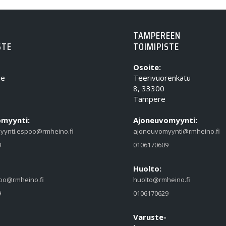
TAMPEREEN
STE
TOIMIPISTE
Osoite:
ie
Teerivuorenkatu
8, 33300
Tampere
myynti:
Ajoneuvomyynti:
yynti.espoo@rmheino.fi
ajoneuvomyynti@rmheino.fi
9
0106170609
Huolto:
oo@rmheino.fi
huolto@rmheino.fi
9
0106170629
Varuste-