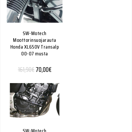
SW-Motech
Moottorinsuojarauta
Honda XL650V Transalp
00-07 musta
Alkuperäinen hinta oli: 161,90€.
Nykyinen hinta on: 70,00€.
161,90
€
70,00
€
SW-Motech