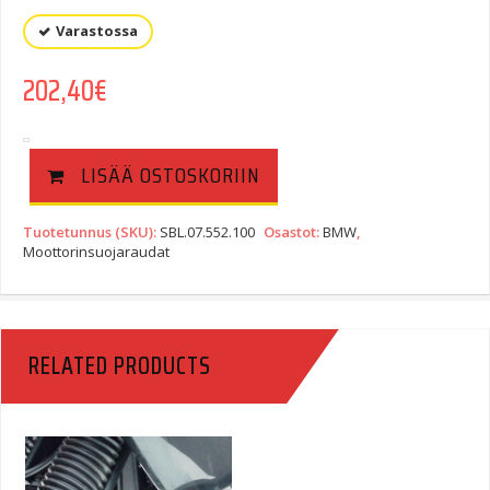
Varastossa
202,40
€
LISÄÄ OSTOSKORIIN
Tuotetunnus (SKU):
SBL.07.552.100
Osastot:
BMW
,
Moottorinsuojaraudat
RELATED PRODUCTS