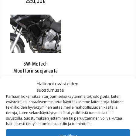
220,00
€
SW-Motech
Moottorinsuojarauta
Honda XL125V Varadero
07-, musta
Hallinnoi evästeiden
suostumusta
Parhaan kokemuksen tarjoamiseksi käytämme teknologioita, kuten
Alkuperäinen hinta oli: 172,00€.
Nykyinen hinta on: 85,00€.
172,00
€
85,00
€
evästeitä, tallentaaksemme ja/tai käyttääksemme laitetietoja. Näiden
tekniikoiden hyväksyminen antaa meille mahdollisuuden käsitellä
tietoja, kuten selauskäyttäytymistä tai yksilöllisiä tunnuksia tällä
sivustolla. Suostumuksen jättäminen tai peruuttaminen voi vaikuttaa
haitallisesti tiettyihin ominaisuuksiin ja toimintoihin.
Hyväksy