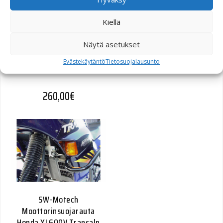
Kiellä
Näytä asetukset
SW-Motech
Moottorinsuojarauta BMW
Evästekäytäntö
Tietosuojalausunto
R1150GS Adventure hopea
260,00
€
SW-Motech
Moottorinsuojarauta
Honda XL600V Transalp