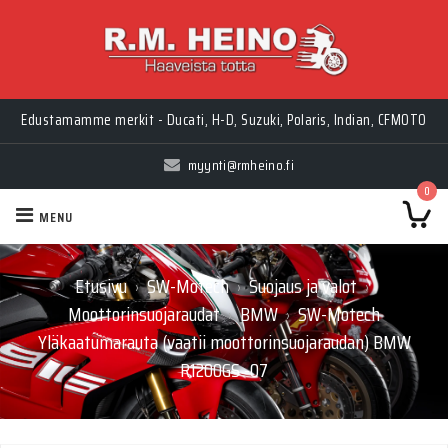
Edustamamme merkit - Ducati, H-D, Suzuki, Polaris, Indian, CFMOTO
myynti@rmheino.fi
0
MENU
Etusivu
SW-Motech
Suojaus ja valot
›
›
›
Moottorinsuojaraudat
BMW
SW-Motech
›
›
Yläkaatumarauta (vaatii moottorinsuojaraudan) BMW
R1200GS -07