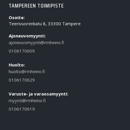
TAMPEREEN TOIMIPISTE
Osoite:
Teerivuorenkatu 8, 33300 Tampere
Ajoneuvomyynti:
ajoneuvomyynti@rmheino.fi
0106170609
Huolto:
huolto@rmheino.fi
0106170629
Varuste- ja varaosamyynti:
myynti@rmheino.fi
0106170619