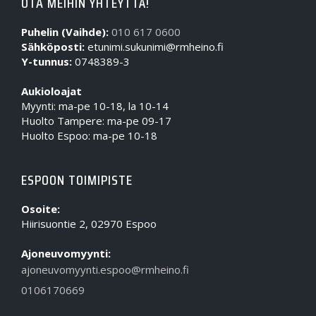
OTA MEIHIN YHTEYTTÄ!
Puhelin (Vaihde):
010 617 0600
Sähköposti:
etunimi.sukunimi@rmheino.fi
Y-tunnus:
0748389-3
Aukioloajat
Myynti: ma-pe 10-18, la 10-14
Huolto Tampere: ma-pe 09-17
Huolto Espoo: ma-pe 10-18
ESPOON TOIMIPISTE
Osoite:
Hiirisuontie 2, 02970 Espoo
Ajoneuvomyynti:
ajoneuvomyynti.espoo@rmheino.fi
0106170669