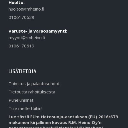
Huolto:
huolto@rmheino.fi
0106170629
Varuste- ja varaosamyynti:
myynti@rmheino.fi
0106170619
LISÄTIETOJA
Toimitus ja palautusehdot
Tietoutta rahoituksesta
Puheluhinnat
Tule meille töihin!
Lue tästä EU:n tietosuoja-asetuksen (EU) 2016/679
mukainen kirjallinen kuvaus R.M. Heino Oy'n
toteuttamasta henkilötietojen käsittelystä.