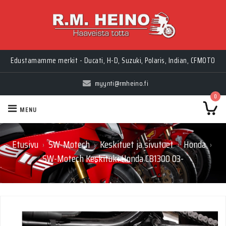
Edustamamme merkit - Ducati, H-D, Suzuki, Polaris, Indian, CFMOTO
myynti@rmheino.fi
0
MENU
Etusivu
SW-Motech
Keskituet ja sivutuet
Honda
›
›
›
›
SW-Motech Keskituki Honda CB1300 03-