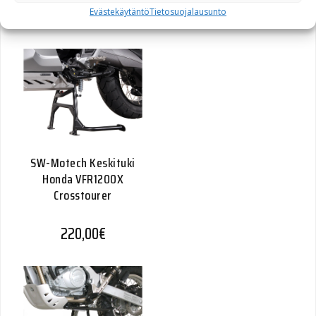
172,10
€
Evästekäytäntö
Tietosuojalausunto
SW-Motech Keskituki
Honda VFR1200X
Crosstourer
220,00
€