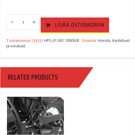
SW-
LISÄÄ OSTOSKORIIN
Motech
Keskituki
Honda
Tuotetunnus (SKU):
HPS.01.581.10000/B
Osastot:
Honda
,
Keskituet
CB1300
ja sivutuet
03-
Quantity
RELATED PRODUCTS