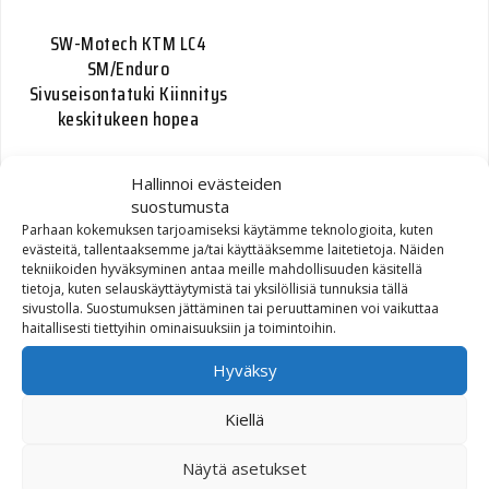
SW-Motech KTM LC4
SM/Enduro
Sivuseisontatuki Kiinnitys
keskitukeen hopea
140,00
€
Hallinnoi evästeiden
suostumusta
Parhaan kokemuksen tarjoamiseksi käytämme teknologioita, kuten
evästeitä, tallentaaksemme ja/tai käyttääksemme laitetietoja. Näiden
tekniikoiden hyväksyminen antaa meille mahdollisuuden käsitellä
tietoja, kuten selauskäyttäytymistä tai yksilöllisiä tunnuksia tällä
sivustolla. Suostumuksen jättäminen tai peruuttaminen voi vaikuttaa
haitallisesti tiettyihin ominaisuuksiin ja toimintoihin.
Hyväksy
SW-Motech Keskituki
Kiellä
Honda XL125V Varadero
04-
Näytä asetukset